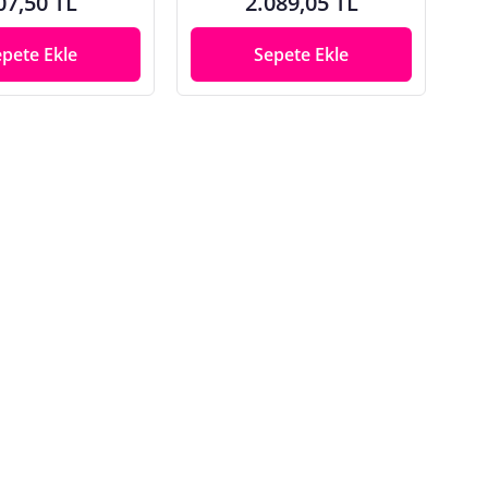
07,50 TL
2.089,05 TL
epete Ekle
Sepete Ekle