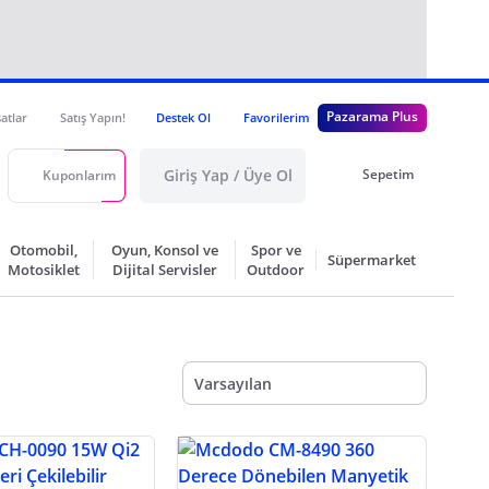
Pazarama Plus
satlar
Satış Yapın!
Destek Ol
Favorilerim
Giriş Yap / Üye Ol
Sepetim
Kuponlarım
Otomobil,
Oyun, Konsol ve
Spor ve
Süpermarket
Motosiklet
Dijital Servisler
Outdoor
Varsayılan