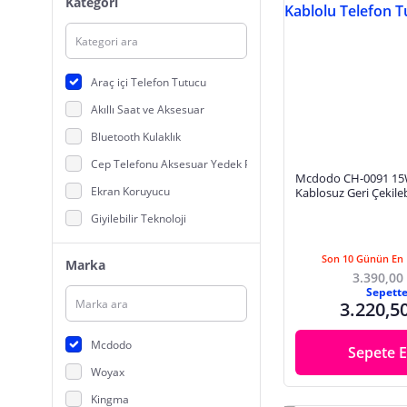
Kategori
Araç içi Telefon Tutucu
Akıllı Saat ve Aksesuar
Bluetooth Kulaklık
Cep Telefonu Aksesuar Yedek Parça
Mcdodo CH-0091 15
Ekran Koruyucu
Kablosuz Geri Çekileb
Telefon Tutucu
Giyilebilir Teknoloji
Kablo
Son 10 Günün En 
Marka
Kamera Aksesuarları
3.390,00
Sepett
Kılıf
3.220,5
Kulaklık
Mcdodo
Sepete E
Powerbank, Taşınabilir Şarj Cihazı
Woyax
Stand ve Dock
Kingma