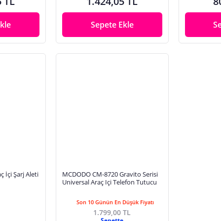
5 TL
1.424,05 TL
8
kle
Sepete Ekle
S
İçi Şarj Aleti
MCDODO CM-8720 Gravito Serisi
Universal Araç Içi Telefon Tutucu
Son 10 Günün En Düşük Fiyatı
1.799,00 TL
Sepette