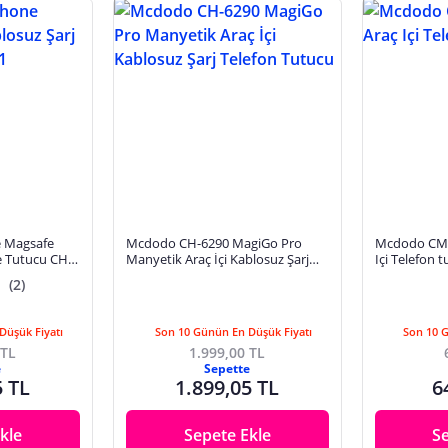
 Magsafe
Mcdodo CH-6290 MagiGo Pro
Mcdodo CM-6
e Tutucu CH-
Manyetik Araç İçi Kablosuz Şarj
Içi Telefon 
Telefon Tutucu
(2)
Düşük Fiyatı
Son 10 Günün En Düşük Fiyatı
Son 10 
 TL
1.999,00 TL
e
Sepette
5 TL
1.899,05 TL
6
kle
Sepete Ekle
S