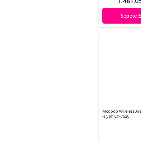
1.481,0
Sepete E
Mcdodo Wireless Araç 
-siyah Ch-7620