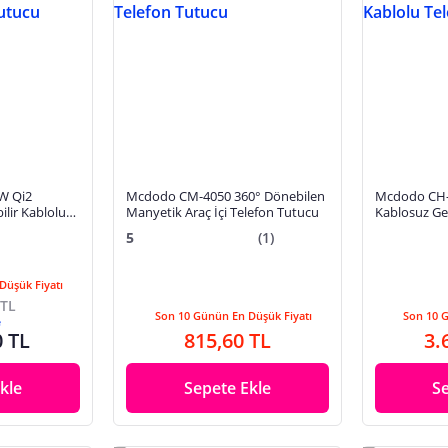
W Qi2
Mcdodo CM-4050 360° Dönebilen
Mcdodo CH-
ilir Kablolu
Manyetik Araç İçi Telefon Tutucu
Kablosuz Ger
Telefon Tut
5
(1)
Düşük Fiyatı
 TL
Son 10 Günün En Düşük Fiyatı
Son 10 
e
0 TL
815,60 TL
3.
kle
Sepete Ekle
S