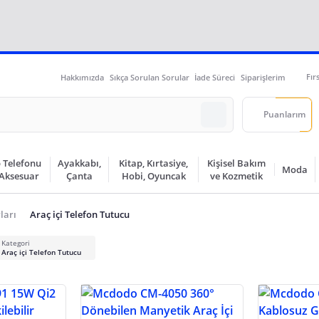
Fır
Hakkımızda
Sıkça Sorulan Sorular
İade Süreci
Siparişlerim
Puanlarım
 Telefonu
Ayakkabı,
Kitap, Kırtasiye,
Kişisel Bakım
Moda
 Aksesuar
Çanta
Hobi, Oyuncak
ve Kozmetik
ları
Araç içi Telefon Tutucu
Kategori
Araç içi Telefon Tutucu