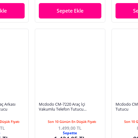
kle
Sepete Ekle
S
ç Arkası
Mcdodo CM-7220 Araç İçi
Mcdodo CM-5
tucu
Vakumlu Telefon Tutucu
Tutucu
Otomatik Sıkıştırma Ayarlanabilir
Kol Siyah
Düşük Fiyatı
Son 10 Günün En Düşük Fiyatı
Son 10 
 TL
1.499,00 TL
e
Sepette