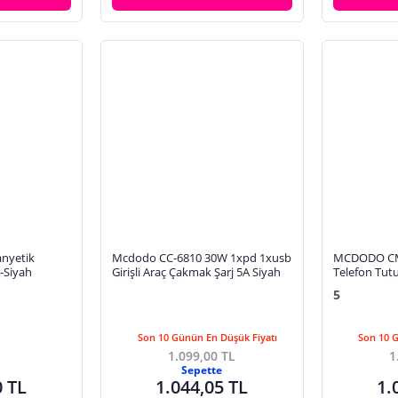
nyetik
Mcdodo CC-6810 30W 1xpd 1xusb
MCDODO CM
-Siyah
Girişli Araç Çakmak Şarj 5A Siyah
Telefon Tut
5
Son 10 Günün En Düşük Fiyatı
Son 10 
1.099,00 TL
1
Sepette
0 TL
1.044,05 TL
1.