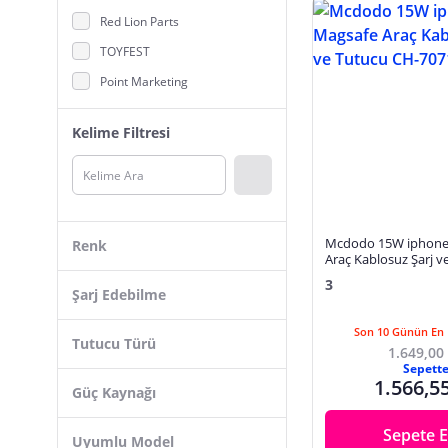
Stylus Kalem
Red Lion Parts
Şarj Ürünleri
TOYFEST
Taşınabilir Hoparlör
Point Marketing
Tripod ve Selfie Çubuğu
Alfalink
Kelime Filtresi
Juo
Baseus
BTM Otomotiv
Omars
Mcdodo 15W iphone
Renk
Araç Kablosuz Şarj v
Ally
7071
3
Buffer
Şarj Edebilme
Lopard
Son 10 Günün En 
Tutucu Türü
MyBlack
1.649,00
Sepett
STL
1.566,5
Güç Kaynağı
Jopus
Sepete E
Uyumlu Model
Techmaster