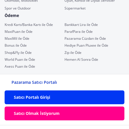
Otomobil, Motosiklet
Oyun, Konsol ve Dijital Servisler
Spor ve Outdoor
Süpermarket
Ödeme
Kredi Kartı/Banka Kartı ile Öde
Bankkart Lira ile Öde
MaxiPuan ile Öde
ParafPara ile Öde
MaxiMil ile Öde
Pazarama Cüzdan ile Öde
Bonus ile Öde
Hediye Puan Pluxee ile Öde
Shop&Fly ile Öde
Zip ile Öde
World Puan ile Öde
Hemen Al Sonra Öde
Axess Puan ile Öde
Pazarama Satıcı Portalı
Satıcı Portalı Girişi
Satıcı Olmak İstiyorum