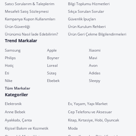
Satıcı Sorularım & Taleplerim
Bilgi Toplumu Hizmetleri
Mesafeli Satış Sözleşmesi
Sıkça Sorulan Sorular
Kampanya Kupon Kullanımları
Güvenlik İpuçları
Ürün Güvenliği
Ürün Kurulum Rehberi
Ürünümü Nasıl İade Edebilirim?
Ürün Geri Çekme Bilgilendirmeleri
Trend Markalar
Samsung
Apple
Xiaomi
Philips
Boyner
Mavi
Hotiç
Loreal
Avon
Eti
Sütaş
Adidas
Nike
Ebebek
Sleepy
Tüm Markalar
Kategoriler
Elektronik
Ev, Yaşam, Yapı Market
Anne Bebek
Cep Telefonu ve Aksesuar
Ayakkabı, Çanta
Kitap, Kırtasiye, Hobi, Oyuncak
Kişisel Bakım ve Kozmetik
Moda