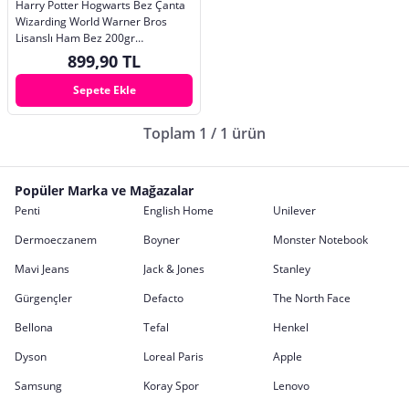
Harry Potter Hogwarts Bez Çanta
Wizarding World Warner Bros
Lisanslı Ham Bez 200gr
40x35,5cm Tote WB
899,90 TL
Sepete Ekle
Toplam 1 / 1 ürün
Popüler Marka ve Mağazalar
Penti
English Home
Unilever
Dermoeczanem
Boyner
Monster Notebook
Mavi Jeans
Jack & Jones
Stanley
Gürgençler
Defacto
The North Face
Bellona
Tefal
Henkel
Dyson
Loreal Paris
Apple
Samsung
Koray Spor
Lenovo