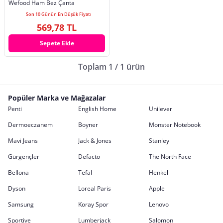
Wefood Ham Bez Çanta
Son 10 Günün En Düşük Fiyatı
569,78 TL
Sepete Ekle
Toplam 1 / 1 ürün
Popüler Marka ve Mağazalar
Penti
English Home
Unilever
Dermoeczanem
Boyner
Monster Notebook
Mavi Jeans
Jack & Jones
Stanley
Gürgençler
Defacto
The North Face
Bellona
Tefal
Henkel
Dyson
Loreal Paris
Apple
Samsung
Koray Spor
Lenovo
Sportive
Lumberjack
Salomon