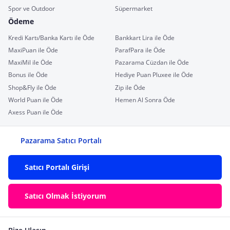
Spor ve Outdoor
Süpermarket
Ödeme
Kredi Kartı/Banka Kartı ile Öde
Bankkart Lira ile Öde
MaxiPuan ile Öde
ParafPara ile Öde
MaxiMil ile Öde
Pazarama Cüzdan ile Öde
Bonus ile Öde
Hediye Puan Pluxee ile Öde
Shop&Fly ile Öde
Zip ile Öde
World Puan ile Öde
Hemen Al Sonra Öde
Axess Puan ile Öde
Pazarama Satıcı Portalı
Satıcı Portalı Girişi
Satıcı Olmak İstiyorum