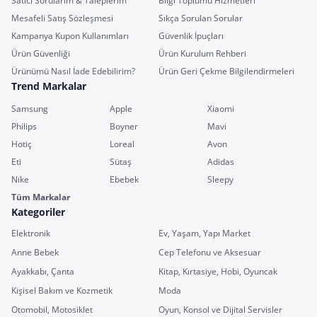
Satıcı Sorularım & Taleplerim
Bilgi Toplumu Hizmetleri
Mesafeli Satış Sözleşmesi
Sıkça Sorulan Sorular
Kampanya Kupon Kullanımları
Güvenlik İpuçları
Ürün Güvenliği
Ürün Kurulum Rehberi
Ürünümü Nasıl İade Edebilirim?
Ürün Geri Çekme Bilgilendirmeleri
Trend Markalar
Samsung
Apple
Xiaomi
Philips
Boyner
Mavi
Hotiç
Loreal
Avon
Eti
Sütaş
Adidas
Nike
Ebebek
Sleepy
Tüm Markalar
Kategoriler
Elektronik
Ev, Yaşam, Yapı Market
Anne Bebek
Cep Telefonu ve Aksesuar
Ayakkabı, Çanta
Kitap, Kırtasiye, Hobi, Oyuncak
Kişisel Bakım ve Kozmetik
Moda
Otomobil, Motosiklet
Oyun, Konsol ve Dijital Servisler