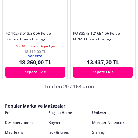
PO 1027S 513/3R 56 Persol
PO 3357S 1216B1 56 Persol
Polarize Güneş Gözlüğü
RENZO Güneş Gözlüğü
Son 10 Günün En Düşük Fiyatı
18.410,00 TL
Sepette
18.260,00 TL
13.437,20 TL
Sepete Ekle
Sepete Ekle
Toplam 20 / 168 ürün
Popüler Marka ve Mağazalar
Penti
English Home
Unilever
Dermoeczanem
Boyner
Monster Notebook
Mavi Jeans
Jack & Jones
Stanley