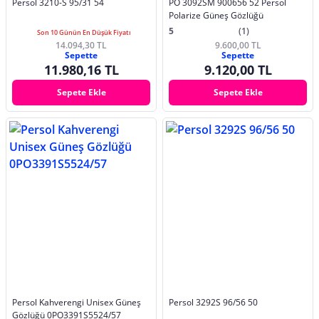
Persol 3210-S 95/31 54
PO 3092SM 900656 52 Persol
Polarize Güneş Gözlüğü
5
(1)
Son 10 Günün En Düşük Fiyatı
14.094,30 TL
9.600,00 TL
Sepette
Sepette
11.980,16 TL
9.120,00 TL
Sepete Ekle
Sepete Ekle
Persol Kahverengi Unisex Güneş
Persol 3292S 96/56 50
Gözlüğü 0PO3391S5524/57