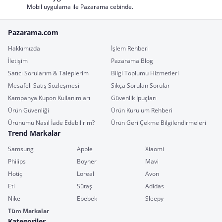
Mobil uygulama ile Pazarama cebinde.
Pazarama.com
Hakkımızda
İşlem Rehberi
İletişim
Pazarama Blog
Satıcı Sorularım & Taleplerim
Bilgi Toplumu Hizmetleri
Mesafeli Satış Sözleşmesi
Sıkça Sorulan Sorular
Kampanya Kupon Kullanımları
Güvenlik İpuçları
Ürün Güvenliği
Ürün Kurulum Rehberi
Ürünümü Nasıl İade Edebilirim?
Ürün Geri Çekme Bilgilendirmeleri
Trend Markalar
Samsung
Apple
Xiaomi
Philips
Boyner
Mavi
Hotiç
Loreal
Avon
Eti
Sütaş
Adidas
Nike
Ebebek
Sleepy
Tüm Markalar
Kategoriler