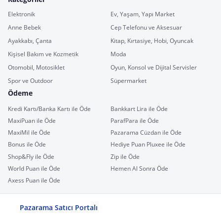
Elektronik
Ev, Yaşam, Yapı Market
Anne Bebek
Cep Telefonu ve Aksesuar
Ayakkabı, Çanta
Kitap, Kırtasiye, Hobi, Oyuncak
Kişisel Bakım ve Kozmetik
Moda
Otomobil, Motosiklet
Oyun, Konsol ve Dijital Servisler
Spor ve Outdoor
Süpermarket
Ödeme
Kredi Kartı/Banka Kartı ile Öde
Bankkart Lira ile Öde
MaxiPuan ile Öde
ParafPara ile Öde
MaxiMil ile Öde
Pazarama Cüzdan ile Öde
Bonus ile Öde
Hediye Puan Pluxee ile Öde
Shop&Fly ile Öde
Zip ile Öde
World Puan ile Öde
Hemen Al Sonra Öde
Axess Puan ile Öde
Pazarama Satıcı Portalı