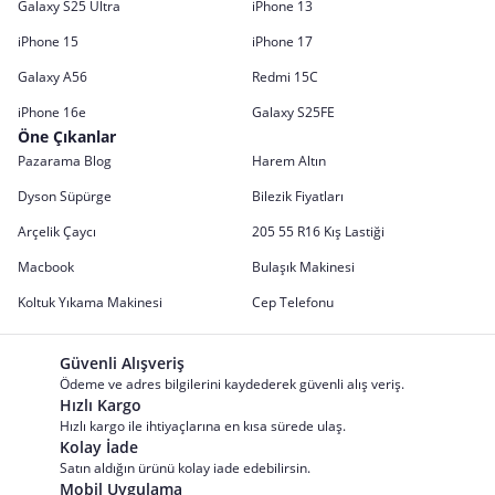
Galaxy S25 Ultra
iPhone 13
iPhone 15
iPhone 17
Galaxy A56
Redmi 15C
iPhone 16e
Galaxy S25FE
Öne Çıkanlar
Pazarama Blog
Harem Altın
Dyson Süpürge
Bilezik Fiyatları
Arçelik Çaycı
205 55 R16 Kış Lastiği
Macbook
Bulaşık Makinesi
Koltuk Yıkama Makinesi
Cep Telefonu
Güvenli Alışveriş
Ödeme ve adres bilgilerini kaydederek güvenli alış veriş.
Hızlı Kargo
Hızlı kargo ile ihtiyaçlarına en kısa sürede ulaş.
Kolay İade
Satın aldığın ürünü kolay iade edebilirsin.
Mobil Uygulama