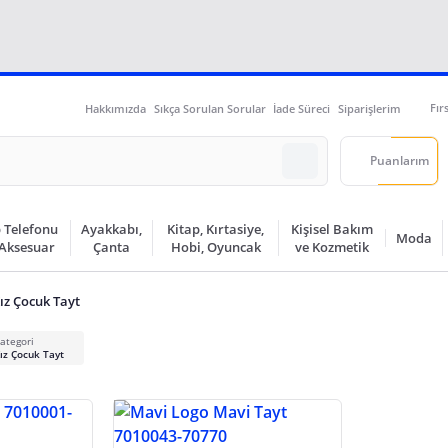
Fır
Hakkımızda
Sıkça Sorulan Sorular
İade Süreci
Siparişlerim
Puanlarım
 Telefonu
Ayakkabı,
Kitap, Kırtasiye,
Kişisel Bakım
Moda
 Aksesuar
Çanta
Hobi, Oyuncak
ve Kozmetik
ız Çocuk Tayt
ategori
ız Çocuk Tayt