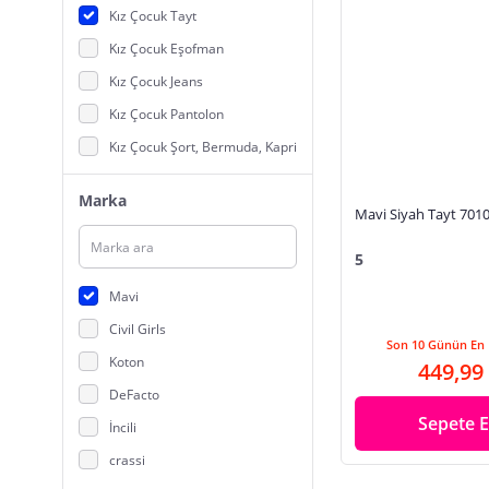
Kız Çocuk Tayt
Kız Çocuk Eşofman
Kız Çocuk Jeans
Kız Çocuk Pantolon
Kız Çocuk Şort, Bermuda, Kapri
Marka
Mavi Siyah Tayt 701
5
Mavi
Civil Girls
Son 10 Günün En 
Koton
449,99
DeFacto
Sepete E
İncili
crassi