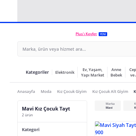
Plus'ı Keşfet
YENİ
Ev, Yaşam,
Anne
Cep
Kategoriler
Elektronik
Yapı Market
Bebek
ve
Anasayfa
Moda
Kız Çocuk Giyim
Kız Çocuk Alt Giyim
K
Marka
K
Mavi Kız Çocuk Tayt
Mavi
K
2 ürün
Kategori