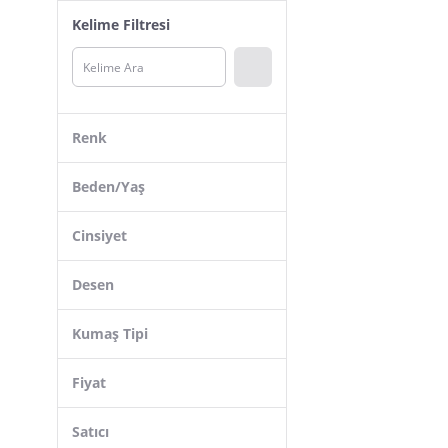
Bubito
Kelime Filtresi
FSM 1453
Alexander Gardi
HÇM
Merlot
Renk
Penti
Beruflic
Beden/Yaş
Mj kids
Cinsiyet
Neslice
Casabony
Desen
Katia&Bony
Kumaş Tipi
IRK Lemoon
SEABUBBLES
Fiyat
Denokids
Satıcı