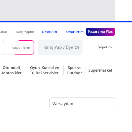
Pazarama Plus
satlar
Satış Yapın!
Destek Ol
Favorilerim
Giriş Yap / Üye Ol
Sepetim
Kuponlarım
Otomobil,
Oyun, Konsol ve
Spor ve
Süpermarket
Motosiklet
Dijital Servisler
Outdoor
Varsayılan