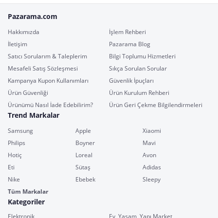
Pazarama.com
Hakkımızda
İşlem Rehberi
İletişim
Pazarama Blog
Satıcı Sorularım & Taleplerim
Bilgi Toplumu Hizmetleri
Mesafeli Satış Sözleşmesi
Sıkça Sorulan Sorular
Kampanya Kupon Kullanımları
Güvenlik İpuçları
Ürün Güvenliği
Ürün Kurulum Rehberi
Ürünümü Nasıl İade Edebilirim?
Ürün Geri Çekme Bilgilendirmeleri
Trend Markalar
Samsung
Apple
Xiaomi
Philips
Boyner
Mavi
Hotiç
Loreal
Avon
Eti
Sütaş
Adidas
Nike
Ebebek
Sleepy
Tüm Markalar
Kategoriler
Elektronik
Ev, Yaşam, Yapı Market