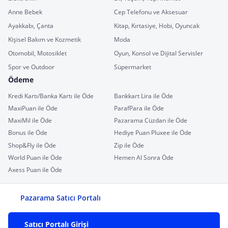
Anne Bebek
Cep Telefonu ve Aksesuar
Ayakkabı, Çanta
Kitap, Kırtasiye, Hobi, Oyuncak
Kişisel Bakım ve Kozmetik
Moda
Otomobil, Motosiklet
Oyun, Konsol ve Dijital Servisler
Spor ve Outdoor
Süpermarket
Ödeme
Kredi Kartı/Banka Kartı ile Öde
Bankkart Lira ile Öde
MaxiPuan ile Öde
ParafPara ile Öde
MaxiMil ile Öde
Pazarama Cüzdan ile Öde
Bonus ile Öde
Hediye Puan Pluxee ile Öde
Shop&Fly ile Öde
Zip ile Öde
World Puan ile Öde
Hemen Al Sonra Öde
Axess Puan ile Öde
Pazarama Satıcı Portalı
Satıcı Portalı Girişi