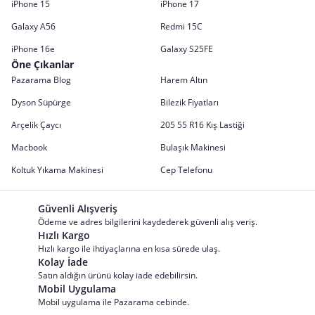
iPhone 15
iPhone 17
Galaxy A56
Redmi 15C
iPhone 16e
Galaxy S25FE
Öne Çıkanlar
Pazarama Blog
Harem Altın
Dyson Süpürge
Bilezik Fiyatları
Arçelik Çaycı
205 55 R16 Kış Lastiği
Macbook
Bulaşık Makinesi
Koltuk Yıkama Makinesi
Cep Telefonu
Güvenli Alışveriş
Ödeme ve adres bilgilerini kaydederek güvenli alış veriş.
Hızlı Kargo
Hızlı kargo ile ihtiyaçlarına en kısa sürede ulaş.
Kolay İade
Satın aldığın ürünü kolay iade edebilirsin.
Mobil Uygulama
Mobil uygulama ile Pazarama cebinde.