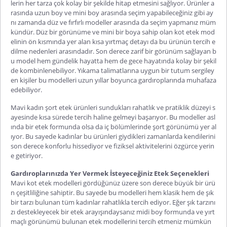
lerin her tarza çok kolay bir şekilde hitap etmesini sağlıyor. Ürünler a
rasında uzun boy ve mini boy arasında seçim yapabileceğiniz gibi ay
nı zamanda düz ve fırfırlı modeller arasında da seçim yapmanız müm
kündür. Düz bir görünüme ve mini bir boya sahip olan kot etek mod
elinin ön kısmında yer alan kısa yırtmaç detayı da bu ürünün tercih e
dilme nedenleri arasındadır. Son derece zarif bir görünüm sağlayan b
u model hem gündelik hayatta hem de gece hayatında kolay
bir şekil
de kombinlenebiliyor. Yıkama talimatlarına uygun bir tutum sergiley
en kişiler bu modelleri uzun yıllar boyunca gardıroplarında muhafaza
edebiliyor.
Mavi kadın şort etek
ürünleri sundukları rahatlık ve pratiklik düzeyi s
ayesinde kısa sürede tercih haline gelmeyi başarıyor. Bu modeller asl
ında bir etek formunda olsa da iç bölümlerinde şort görünümü yer al
ıyor. Bu sayede kadınlar bu ürünleri giydikleri zamanlarda kendilerini
son derece konforlu hissediyor ve fiziksel aktivitelerini özgürce yerin
e getiriyor.
Gardıroplarınızda Yer Vermek İsteyeceğiniz Etek Seçenekleri
Mavi kot etek modelleri
gördüğünüz üzere son derece büyük bir ürü
n çeşitliliğine sahiptir. Bu sayede bu modelleri hem klasik hem de şık
bir tarzı bulunan tüm kadınlar rahatlıkla tercih ediyor. Eğer şık tarzını
zı destekleyecek bir etek arayışındaysanız midi boy formunda ve yırt
maçlı görünümü bulunan etek modellerini tercih etmeniz mümkün