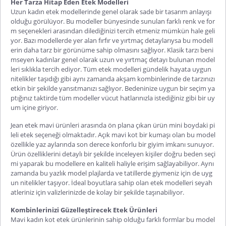
Her Tarza Hitap Eden Etek Modelleri
Uzun kadın etek
modellerinde genel olarak sade bir tasarım anlayışı
olduğu görülüyor. Bu modeller bünyesinde sunulan farklı renk ve for
m seçenekleri arasından dilediğinizi tercih etmeniz mümkün hale geli
yor. Bazı modellerde yer alan fırfır ve yırtmaç detaylarıysa bu modell
erin daha tarz bir görünüme sahip olmasını sağlıyor. Klasik tarzı beni
mseyen kadınlar genel olarak uzun ve yırtmaç detayı bulunan model
leri sıklıkla tercih ediyor. Tüm etek modelleri gündelik hayata uygun
nitelikler taşıdığı gibi aynı zamanda akşam kombin
lerinde de tarzınızı
etkin bir şekilde yansıtmanızı sağlıyor. Bedeninize uygun bir seçim ya
ptığınız taktirde tüm modeller vücut hatlarınızla istediğiniz gibi bir uy
um içine giriyor.
Jean etek mavi
ürünleri arasında ön plana çıkan ürün mini boydaki pi
leli etek seçeneği olmaktadır. Açık mavi kot bir kumaşı olan bu model
özellikle yaz aylarında son derece konforlu bir giyim imkanı sunuyor.
Ürün özelliklerini detaylı bir şekilde inceleyen kişiler doğru beden seçi
mi yaparak bu modellere en kaliteli haliyle erişim sağlayabiliyor. Aynı
zamanda bu yazlık model plajlarda ve tatillerde giymeniz için de uyg
un nitelikler taşıyor. İdeal boyutlara sahip olan etek modelleri seyah
atleriniz için valizlerinizde de kol
ay bir şekilde taşınabiliyor.
Kombinlerinizi Güzelleştirecek Etek Ürünleri
Mavi kadın kot etek
ürünlerinin sahip olduğu farklı formlar bu model