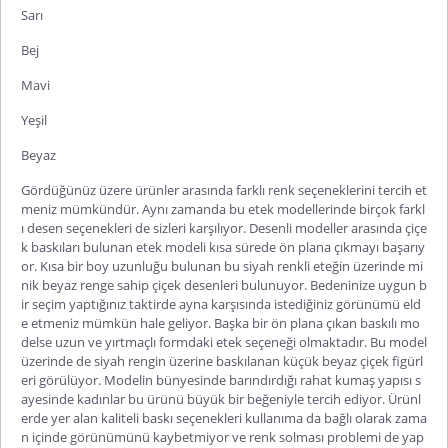
Sarı
Bej
Mavi
Yeşil
Beyaz
Gördüğünüz üzere ürünler arasında farklı renk seçeneklerini tercih et
meniz mümkündür. Aynı zamanda bu etek modellerinde birçok farkl
ı desen seçenekleri de sizleri karşılıyor. Desenli modeller arasında çiçe
k baskıları bulunan etek modeli kısa sürede ön plana çıkmayı başarıy
or. Kısa bir boy uzunluğu bulunan bu siyah renkli eteğin üzerinde mi
nik beyaz renge sahip çiçek desenleri bulunuyor. Bedeninize uygun b
ir seçim yaptığınız taktirde ayna karşısında istediğiniz görünümü eld
e etmeniz mümkün hale geliyor. Başk
a bir ön plana çıkan baskılı mo
delse uzun ve yırtmaçlı formdaki etek seçeneği olmaktadır. Bu model
üzerinde de siyah rengin üzerine baskılanan küçük beyaz çiçek figürl
eri görülüyor. Modelin bünyesinde barındırdığı rahat kumaş yapısı s
ayesinde kadınlar bu ürünü büyük bir beğeniyle tercih ediyor. Ürünl
erde yer alan kaliteli baskı seçenekleri kullanıma da bağlı olarak zama
n içinde görünümünü kaybetmiyor ve renk solması problemi de yap