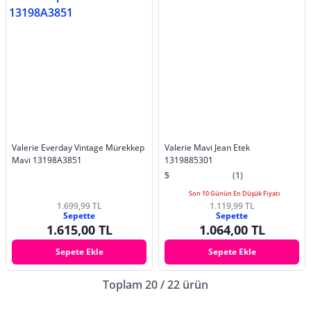
Valerie Everday Vintage Mürekkep
Valerie Mavi Jean Etek
Mavi 13198A3851
1319885301
5
(1)
Son 10 Günün En Düşük Fiyatı
1.699,99 TL
1.119,99 TL
Sepette
Sepette
1.615,00 TL
1.064,00 TL
Sepete Ekle
Sepete Ekle
Toplam 20 / 22 ürün