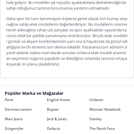
hale geliyor. Bu modeller şık topuklu ayakkabılarla desteklendiğinde
sahip olduğunuz tarzınızı korumanıza yardımcı olmaktadır.
Daha spor bir tarzı benimseyen kişilerse genel olarak kot kumaş seçe
neğine sahip etek modellerini değerlendiriyor. Bu modellerin üzerine
tercih edeceğiniz rahat üst parçalar ve spor ayakkabılar sayesinde ta
rzınızı etkili bir şekilde yansıtmanız mümkündür. Birçok etek modelin
i günlük ve akşam kombinlerinizin yanı sıra iş hayatında da gönül rah
atlığıyla tercih etmeniz son derece idealdir. Pazarama.com adresini zi
yaret ederek sizlere özel olarak sunulan onlarca etek modeli arasınd
an seçiminizi özgürce yapabili
r ve dilediğiniz ortamda tarzınızı ortaya
koyarak ön plana çıkabilirsiniz.
Popüler Marka ve Mağazalar
Penti
English Home
Unilever
Dermoeczanem
Boyner
Monster Notebook
Mavi Jeans
Jack & Jones
Stanley
Gürgençler
Defacto
The North Face