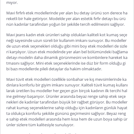
mıyor.
Mavi fırfırlı etek
modellerinde yer alan bu detay ürünü son derece ha
reketli bir hale getiriyor. Modelde yer alan estetik fırfır detayı bu ürü
nün kadınlar tarafından yoğun bir şekilde tercih edilmesini sağlıyor.
Mavi jeans kadın etek
ürünleri sahip oldukları kaliteli kot kumaş seçe
neği sayesinde uzun süreli bir kullanım imkanı sunuyor. Bu modeller
de uzun etek seçenekleri olduğu gibi mini boy etek modelleri de sizle
ri karşılıyor. Uzun etek modelinde yer alan bel bölümündeki bağlama
detayı modelin daha dinamik görünmesini ve kombinlere hareket ka
tmasını sağlıyor. Mini etek seçeneklerinde ise düz bir form olduğu gi
bi bazı modellerde pileli detaylar da hakim olmaktadır.
Mavi tüvit etek
modelleri özellikle sonbahar ve kış mevsimlerinde ka
dınlara konforlu bir giyim imkanı sunuyor. Kaliteli tüvit kumaş kullanı
larak üretilen bu modeller her geçen gün birçok kadının ilk tercihi hal
ine gelmeyi başarıyor. Ürünler arasında beyaz renge sahip etek seçe
nekleri de kadınlar tarafından büyük bir rağbet görüyor. Bu modeller
rahat kumaş seçeneklerine sahip olduğu için kadınların günlük hayat
ta oldukça konforlu şekilde gününü geçirmesini sağlıyor. Beyaz reng
e sahip etek modelleri arasında hem kısa hem de
uzun boya sahip ür
ünler sizlere tüm kalitesiyle sunuluyor.