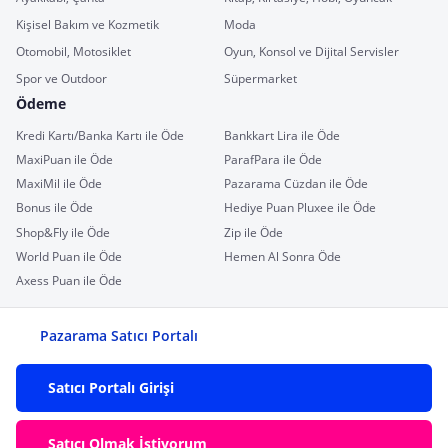
Kişisel Bakım ve Kozmetik
Moda
Otomobil, Motosiklet
Oyun, Konsol ve Dijital Servisler
Spor ve Outdoor
Süpermarket
Ödeme
Kredi Kartı/Banka Kartı ile Öde
Bankkart Lira ile Öde
MaxiPuan ile Öde
ParafPara ile Öde
MaxiMil ile Öde
Pazarama Cüzdan ile Öde
Bonus ile Öde
Hediye Puan Pluxee ile Öde
Shop&Fly ile Öde
Zip ile Öde
World Puan ile Öde
Hemen Al Sonra Öde
Axess Puan ile Öde
Pazarama Satıcı Portalı
Satıcı Portalı Girişi
Satıcı Olmak İstiyorum