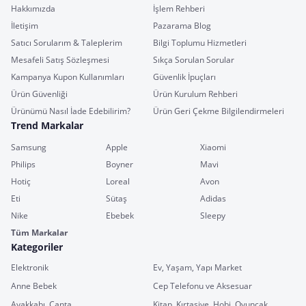
Hakkımızda
İşlem Rehberi
İletişim
Pazarama Blog
Satıcı Sorularım & Taleplerim
Bilgi Toplumu Hizmetleri
Mesafeli Satış Sözleşmesi
Sıkça Sorulan Sorular
Kampanya Kupon Kullanımları
Güvenlik İpuçları
Ürün Güvenliği
Ürün Kurulum Rehberi
Ürünümü Nasıl İade Edebilirim?
Ürün Geri Çekme Bilgilendirmeleri
Trend Markalar
Samsung
Apple
Xiaomi
Philips
Boyner
Mavi
Hotiç
Loreal
Avon
Eti
Sütaş
Adidas
Nike
Ebebek
Sleepy
Tüm Markalar
Kategoriler
Elektronik
Ev, Yaşam, Yapı Market
Anne Bebek
Cep Telefonu ve Aksesuar
Ayakkabı, Çanta
Kitap, Kırtasiye, Hobi, Oyuncak