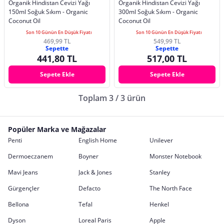
Organik Hindistan Cevizi Yağı
Organik Hindistan Cevizi Yağı
150ml Soğuk Sıkım - Organic
300ml Soğuk Sıkım - Organic
Coconut Oil
Coconut Oil
Son 10 Günün En Düşük Fiyatı
Son 10 Günün En Düşük Fiyatı
469,99 TL
549,99 TL
Sepette
Sepette
441,80 TL
517,00 TL
Sepete Ekle
Sepete Ekle
Toplam 3 / 3 ürün
Popüler Marka ve Mağazalar
Penti
English Home
Unilever
Dermoeczanem
Boyner
Monster Notebook
Mavi Jeans
Jack & Jones
Stanley
Gürgençler
Defacto
The North Face
Bellona
Tefal
Henkel
Dyson
Loreal Paris
Apple