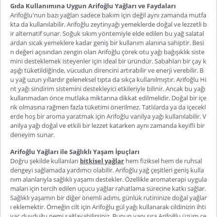
Gıda Kullanımına Uygun Arifoğlu Yağları ve Faydaları
Arifoğlu'nun bazı yağları sadece bakım için değil aynı zamanda mutfa
kta da kullanılabilir.
Arifoğlu zeytinyağı
yemeklerde doğal ve lezzetli b
ir alternatif sunar. Soğuk sıkım yöntemiyle elde edilen bu yağ salatal
ardan sıcak yemeklere kadar geniş bir kullanım alanına sahiptir. Besi
n değeri açısından zengin olan
Arifoğlu çörek otu yağı
bağışıklık siste
mini desteklemek isteyenler için ideal bir üründür. Sabahları bir çay k
aşığı tüketildiğinde, vücudun direncini artırabilir ve enerji verebilir. B
u yağ uzun yıllardır geleneksel tıpta da sıkça kullanılmıştır.
Arifoğlu Hi
nt yağı
sindirim sistemini destekleyici etkileriyle bilinir. Ancak bu yağı
kullanmadan önce mutlaka miktarına dikkat edilmelidir. Doğal bir içe
rik olmasına rağmen fazla tüketimi önerilmez. Tatlılarda ya da içecekl
erde hoş bir aroma yaratmak için
Arifoğlu vanilya yağı
kullanılabilir. V
anilya yağı doğal ve etkili bir lezzet katarken aynı zamanda keyifli bir
deneyim sunar.
Arifoğlu Yağları ile Sağlıklı Yaşam İpuçları
Doğru şekilde kullanılan
bitkisel yağlar
hem fiziksel hem de ruhsal
dengeyi sağlamada yardımcı olabilir.
Arifoğlu yağ çeşitleri
geniş kulla
nım alanlarıyla sağlıklı yaşamı destekler. Özellikle aromaterapi uygula
maları için tercih edilen uçucu yağlar rahatlama sürecine katkı sağlar.
Sağlıklı yaşamın bir diğer önemli adımı, günlük rutininize doğal yağlar
ı eklemektir. Örneğin cilt için
Arifoğlu gül yağı
kullanarak cildinizin ihti
yaç duyduğu nemi sağlayabilirsiniz. Bunun yanı sıra
Arifoğlu üzüm çe