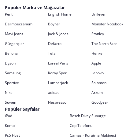
Popüler Marka ve Mağazalar
Penti
English Home
Unilever
Dermoeczanem
Boyner
Monster Notebook
Mavi Jeans
Jack & Jones
Stanley
Gürgençler
Defacto
The North Face
Bellona
Tefal
Henkel
Dyson
Loreal Paris
Apple
Samsung
Koray Spor
Lenovo
Sportive
Lumberjack
Salomon
Nike
adidas
Arzum
Suwen
Nespresso
Goodyear
Popüler Sayfalar
iPad
Bosch Dikey Süpürge
Kombi
Cep Telefonu
Ps5 Fiyat
Çamaşır Kurutma Makinesi