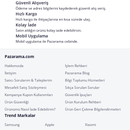
Güvenli Alışveriş
Ödeme ve adres bilgilerini kaydederek güvenli alış veriş.
Hızlı Kargo
Hızlı kargo ile ihtiyaçlarına en kısa sürede ulaş.
Kolay İade
Satın aldığın ürünü kolay iade edebilirsin.
Mobil Uygulama
Mobil uygulama ile Pazarama cebinde.
Pazarama.com
Hakkımızda
İşlem Rehberi
İletişim
Pazarama Blog
Satıcı Sorularım & Taleplerim
Bilgi Toplumu Hizmetleri
Mesafeli Satış Sözleşmesi
Sıkça Sorulan Sorular
Kampanya Kupon Kullanımları
Güvenlik İpuçları
Ürün Güvenliği
Ürün Kurulum Rehberi
Ürünümü Nasıl İade Edebilirim?
Ürün Geri Çekme Bilgilendirmeleri
Trend Markalar
Samsung
Apple
Xiaomi