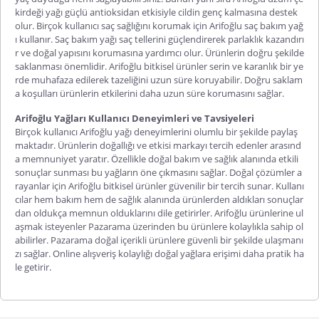
kirdeği yağı
güçlü antioksidan etkisiyle cildin genç ka
lmasına destek
olur. Birçok kullanıcı saç sağlığını korumak için
Arifoğlu saç bakım yağ
ı
kullanır. Saç bakım yağı saç tellerini güçlendirerek parlaklık kazandırı
r ve doğal yapısını korumasına yardımcı olur. Ürünlerin doğru şekilde
saklanması önemlidir.
Arifoğlu bitkisel ürünler
serin ve karanlık bir ye
rde muhafaza edilerek tazeliğini uzun süre koruyabilir. Doğru saklam
a koşulları ürünlerin etkilerini daha uzun süre korumasını sağlar.
Arifoğlu Yağları Kullanıcı Deneyimleri ve Tavsiyeleri
Birçok kullanıcı
Arifoğlu yağı
deneyimlerini olumlu bir şekilde paylaş
maktadır. Ürünlerin doğallığı ve etkisi markayı tercih edenler arasınd
a memnuniyet yaratır. Özellikle doğal bakım ve sağlık alanında etkili
sonuçlar sunması bu yağların öne çıkmasını sağlar. Doğal çözümler a
rayanlar için
Arifoğlu bitkisel ürünler
güvenilir bir tercih sunar. Kullanı
cılar hem bakım hem de sağlık alanında ürünlerden aldıkları sonuçlar
dan oldukça memnun olduklarını dile getirirler. Arifoğlu ürünlerine ul
aşmak isteyenler
Pazarama
üzerinden bu
ürünlere kolaylıkla sahip ol
abilirler.
Pazarama
doğal içerikli ürünlere güvenli bir şekilde ulaşmanı
zı sağlar. Online alışveriş kolaylığı doğal yağlara erişimi daha pratik ha
le getirir.