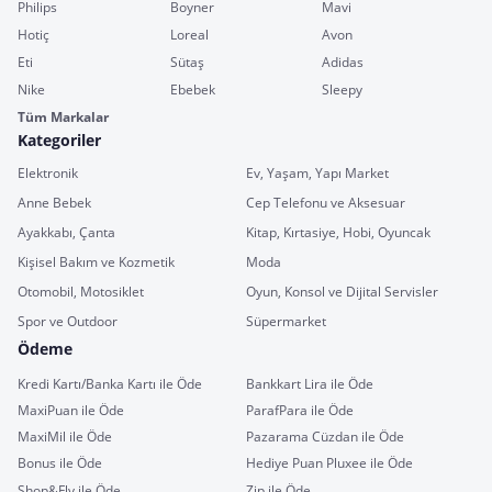
Philips
Boyner
Mavi
Hotiç
Loreal
Avon
Eti
Sütaş
Adidas
Nike
Ebebek
Sleepy
Tüm Markalar
Kategoriler
Elektronik
Ev, Yaşam, Yapı Market
Anne Bebek
Cep Telefonu ve Aksesuar
Ayakkabı, Çanta
Kitap, Kırtasiye, Hobi, Oyuncak
Kişisel Bakım ve Kozmetik
Moda
Otomobil, Motosiklet
Oyun, Konsol ve Dijital Servisler
Spor ve Outdoor
Süpermarket
Ödeme
Kredi Kartı/Banka Kartı ile Öde
Bankkart Lira ile Öde
MaxiPuan ile Öde
ParafPara ile Öde
MaxiMil ile Öde
Pazarama Cüzdan ile Öde
Bonus ile Öde
Hediye Puan Pluxee ile Öde
Shop&Fly ile Öde
Zip ile Öde