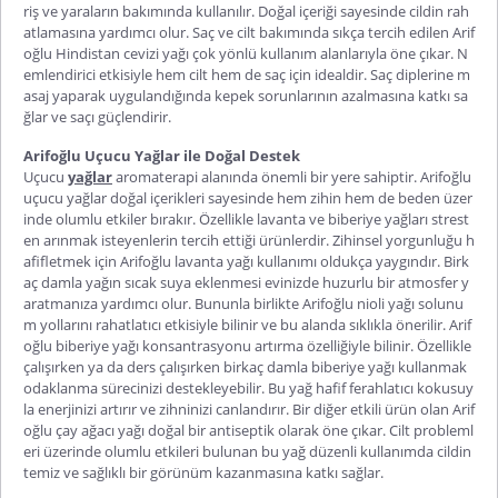
riş ve yaraların bakımında kullanılır. Doğal içeriği sayesinde cildin rah
atlamasına yardımcı olur. Saç ve cilt bakımında sıkça tercih edilen
Arif
oğlu Hindistan cevizi yağı
çok yönlü kullanım ala
nlarıyla öne çıkar. N
emlendirici etkisiyle hem cilt hem de saç için idealdir. Saç diplerine m
asaj yaparak uygulandığında kepek sorunlarının azalmasına katkı sa
ğlar ve saçı güçlendirir.
Arifoğlu Uçucu Yağlar ile Doğal Destek
Uçucu
yağlar
aromaterapi alanında önemli bir yere sahiptir.
Arifoğlu
uçucu yağlar
doğal içerikleri sayesinde hem zihin hem de beden üzer
inde olumlu etkiler bırakır. Özellikle lavanta ve biberiye yağları strest
en arınmak isteyenlerin tercih ettiği ürünlerdir. Zihinsel yorgunluğu h
afifletmek için
Arifoğlu lavanta yağı
kullanımı oldukça yaygındır. Birk
aç damla yağın sıcak suya eklenmesi evinizde huzurlu bir atmosfer y
aratmanıza yardımcı olur. Bununla birlikte
Arifoğlu
nioli
yağı
solunu
m yollarını rahatlatıcı etkisiyle bil
inir ve bu alanda sıklıkla önerilir.
Arif
oğlu biberiye yağı
konsantrasyonu artırma özelliğiyle bilinir. Özellikle
çalışırken ya da ders çalışırken birkaç damla biberiye yağı kullanmak
odaklanma sürecinizi destekleyebilir. Bu yağ hafif ferahlatıcı kokusuy
la enerjinizi artırır ve zihninizi canlandırır. Bir diğer etkili ürün olan
Arif
oğlu çay ağacı yağı
doğal bir antiseptik olarak öne çıkar. Cilt probleml
eri üzerinde olumlu etkileri bulunan bu yağ düzenli kullanımda cildin
temiz ve sağlıklı bir görünüm kazanma
sına katkı sağlar.