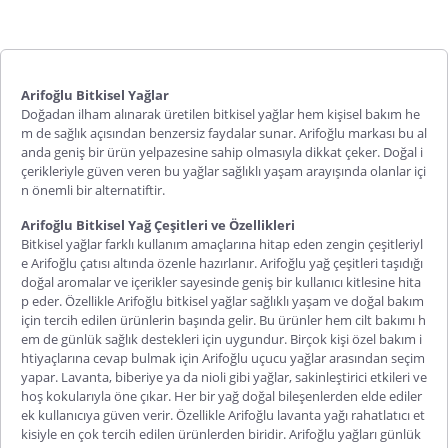
Arifoğlu
Bitkisel
Yağlar
Doğadan ilham alınarak üretilen bitkisel yağlar hem kişisel bakım he
m de sağlık açısından benzersiz faydalar sunar. Arifoğlu markası bu al
anda geniş bir ürün yelpazesine sahip olmasıyla dikkat çeker. Doğal i
çerikleriyle güven veren bu yağlar sağlıklı yaşam arayışında olanlar içi
n önemli bir alternatiftir.
Arifoğlu Bitkisel Yağ Çeşitleri ve Özellikleri
Bitkisel yağlar farklı kullanım amaçlarına hitap eden zengin çeşitleriyl
e Arifoğlu çatısı altında özenle hazırlanır.
Arifoğlu yağ çeşitleri
taşıdığı
doğal aromalar ve içerikler sayesinde geniş bir kullanıcı kitlesine hita
p eder. Özellikle
Arifoğlu bitkisel yağlar
sağlıklı yaşam ve doğal bakım
için tercih edilen ürünlerin başında gelir. Bu ürünler hem cilt bakımı h
em de günlük sağlık destekleri için uygundur. Birçok kişi özel bakım i
htiyaçlarına cevap bulmak için
Arifoğlu uçucu yağlar
arasından seçim
yapar. Lavanta, biberiye ya da
nioli
gibi yağlar, sakinleştirici etkileri ve
hoş kokularıyla öne çıkar. Her bir yağ doğal bi
leşenlerden elde ediler
ek kullanıcıya güven verir. Özellikle
Arifoğlu lavanta yağı
rahatlatıcı et
kisiyle en çok tercih edilen ürünlerden biridir.
Arifoğlu yağları
günlük