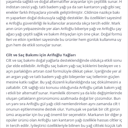
yaşamda sağlıklı ve doğal alternatifler arayanlar için çeşitlilik sunar. H
indistan cevizi yağı, tatlı badem yağı ya da sarı kantaron yağı gibi seç
enekler farklı ihtiyaçlara yönelik geliştirilmiştir. Cildinize nazikçe bakı
m yaparken doğal dokusuyla sağlığı destekler. Bu özellikleri sayesind
e Arifoğlu güvenilirliği ile kullanıcılar arasında s
ıkça tercih edilir. Mark
anın ürün yelpazesinde yer alan
Arifoğlu biberiye yağı
ve
Arifoğlu çay
ağacı yağı
çeşitli sağlık ve bakım ihtiyaçları için öne çıkar. Doğal formü
lleri ve etkin içerikleri sayesinde bu ürünler hem günlük kullanıma uy
gun hem de etkili sonuçlar sunar.
Cilt ve Saç Bakımı için Arifoğlu Yağları
Cilt ve saç bakımı doğal yağlarla desteklendiğinde oldukça etkili sonu
çlar elde edilebilir.
Arifoğlu saç bakım yağı
saç köklerini besleyen ve s
açın parlaklığını artıran özel formülüyle dikkat çeker. İçeriğinde yer al
an argan yağı ve tatlı badem yağı gibi bileşenler saç tellerinin güçlen
mesine katkı sağlar. Bu yağ düzenli kullanıldığında saç dökülmesini a
zaltabilir. Cilt sağlığı söz konusu olduğunda
Arifoğlu çatlak bakım yağ
ı
etkili bir alternatif sunar. Hamilelik dönemi ya da kilo değişimlerinde
oluşan çatlakların görünümünü azaltmada doğal bir çözümdür. Bun
un yanı sıra
Arifoğlu gül yağı
cildi nem
lendirirken aynı zamanda cilt t
onunun eşitlenmesine destek olur. Yumuşak ve parlak bir cilt görün
ümü arayanlar için bu yağ önemli bir seçenektir. Markanın bir diğer p
opüler ürünü olan
Arifoğlu sarı kantaron yağı
özellikle hassas ciltler iç
in tercih edilir. İyileştirici özellikleriyle bilinen bu yağ ciltteki küçük tah