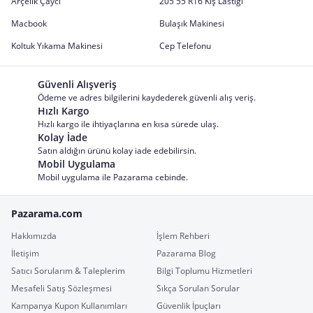
Arçelik Çaycı
205 55 R16 Kış Lastiği
Macbook
Bulaşık Makinesi
Koltuk Yıkama Makinesi
Cep Telefonu
Güvenli Alışveriş
Ödeme ve adres bilgilerini kaydederek güvenli alış veriş.
Hızlı Kargo
Hızlı kargo ile ihtiyaçlarına en kısa sürede ulaş.
Kolay İade
Satın aldığın ürünü kolay iade edebilirsin.
Mobil Uygulama
Mobil uygulama ile Pazarama cebinde.
Pazarama.com
Hakkımızda
İşlem Rehberi
İletişim
Pazarama Blog
Satıcı Sorularım & Taleplerim
Bilgi Toplumu Hizmetleri
Mesafeli Satış Sözleşmesi
Sıkça Sorulan Sorular
Kampanya Kupon Kullanımları
Güvenlik İpuçları