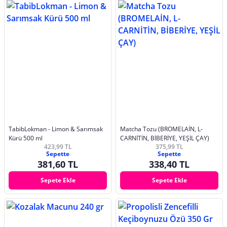
TabibLokman - Limon & Sarımsak
Matcha Tozu (BROMELAİN, L-
Kürü 500 ml
CARNİTİN, BİBERİYE, YEŞİL ÇAY)
423,99 TL
375,99 TL
Sepette
Sepette
381,60 TL
338,40 TL
Sepete Ekle
Sepete Ekle