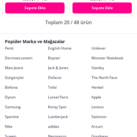
Sepete Ekle
Sepete Ekle
Toplam 20 / 48 ürün
Popüler Marka ve Mağazalar
Penti
English Home
Unilever
Dermoeczanem
Boyner
Monster Notebook
Mavi Jeans
Jack & Jones
Stanley
Gürgençler
Defacto
The North Face
Bellona
Tefal
Henkel
Dyson
Loreal Paris
Apple
Samsung
Koray Spor
Lenovo
Sportive
Lumberjack
Salomon
Nike
adidas
Arzum
Suwen
Nespresso
Goodyear