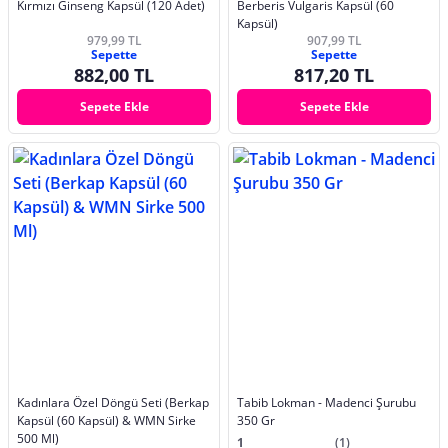
Kırmızı Ginseng Kapsül (120 Adet)
Berberis Vulgaris Kapsül (60
Kapsül)
979,99 TL
907,99 TL
Sepette
Sepette
882,00 TL
817,20 TL
Sepete Ekle
Sepete Ekle
Kadınlara Özel Döngü Seti (Berkap
Tabib Lokman - Madenci Şurubu
Kapsül (60 Kapsül) & WMN Sirke
350 Gr
500 Ml)
1
(1)