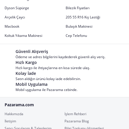
Dyson Süpürge
Bilezik Fiyatları
Arçelik Çaycı
205 55 R16 Kış Lastiği
Macbook
Bulaşık Makinesi
Koltuk Yıkama Makinesi
Cep Telefonu
Güvenli Alışveriş
Ödeme ve adres bilgilerini kaydederek güvenli alış veriş.
Hızlı Kargo
Hızlı kargo ile ihtiyaçlarına en kısa sürede ulaş.
Kolay İade
Satın aldığın ürünü kolay iade edebilirsin.
Mobil Uygulama
Mobil uygulama ile Pazarama cebinde.
Pazarama.com
Hakkımızda
İşlem Rehberi
İletişim
Pazarama Blog
Satıcı Sorularım & Taleplerim
Bilgi Toplumu Hizmetleri