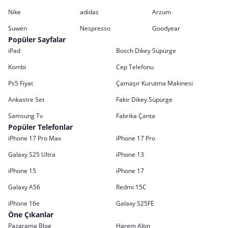
Nike
adidas
Arzum
Suwen
Nespresso
Goodyear
Popüler Sayfalar
iPad
Bosch Dikey Süpürge
Kombi
Cep Telefonu
Ps5 Fiyat
Çamaşır Kurutma Makinesi
Ankastre Set
Fakir Dikey Süpürge
Samsung Tv
Fabrika Çanta
Popüler Telefonlar
iPhone 17 Pro Max
iPhone 17 Pro
Galaxy S25 Ultra
iPhone 13
iPhone 15
iPhone 17
Galaxy A56
Redmi 15C
iPhone 16e
Galaxy S25FE
Öne Çıkanlar
Pazarama Blog
Harem Altın