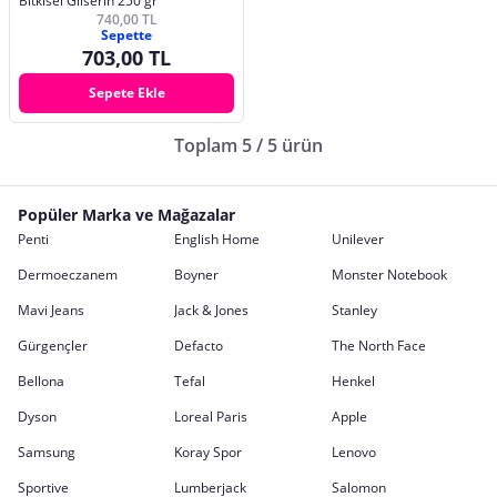
Bitkisel Gliserin 250 gr
740,00 TL
Sepette
703,00 TL
Sepete Ekle
Toplam 5 / 5 ürün
Popüler Marka ve Mağazalar
Penti
English Home
Unilever
Dermoeczanem
Boyner
Monster Notebook
Mavi Jeans
Jack & Jones
Stanley
Gürgençler
Defacto
The North Face
Bellona
Tefal
Henkel
Dyson
Loreal Paris
Apple
Samsung
Koray Spor
Lenovo
Sportive
Lumberjack
Salomon