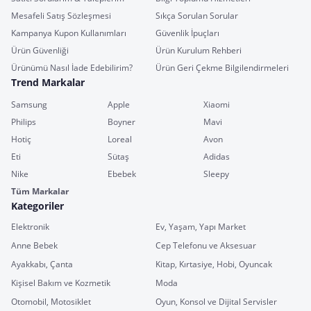
Mesafeli Satış Sözleşmesi
Sıkça Sorulan Sorular
Kampanya Kupon Kullanımları
Güvenlik İpuçları
Ürün Güvenliği
Ürün Kurulum Rehberi
Ürünümü Nasıl İade Edebilirim?
Ürün Geri Çekme Bilgilendirmeleri
Trend Markalar
Samsung
Apple
Xiaomi
Philips
Boyner
Mavi
Hotiç
Loreal
Avon
Eti
Sütaş
Adidas
Nike
Ebebek
Sleepy
Tüm Markalar
Kategoriler
Elektronik
Ev, Yaşam, Yapı Market
Anne Bebek
Cep Telefonu ve Aksesuar
Ayakkabı, Çanta
Kitap, Kırtasiye, Hobi, Oyuncak
Kişisel Bakım ve Kozmetik
Moda
Otomobil, Motosiklet
Oyun, Konsol ve Dijital Servisler