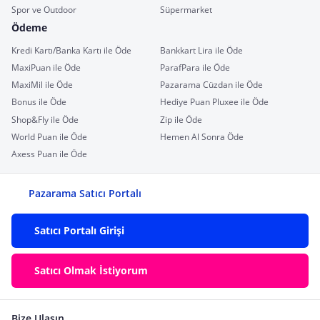
Spor ve Outdoor
Süpermarket
Ödeme
Kredi Kartı/Banka Kartı ile Öde
Bankkart Lira ile Öde
MaxiPuan ile Öde
ParafPara ile Öde
MaxiMil ile Öde
Pazarama Cüzdan ile Öde
Bonus ile Öde
Hediye Puan Pluxee ile Öde
Shop&Fly ile Öde
Zip ile Öde
World Puan ile Öde
Hemen Al Sonra Öde
Axess Puan ile Öde
Pazarama Satıcı Portalı
Satıcı Portalı Girişi
Satıcı Olmak İstiyorum
Bize Ulaşın