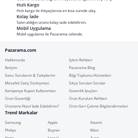
Hızlı Kargo
Hızlı kargo ile ihtiyaçlarına en kısa sürede ulaş.
Kolay İade
Satın aldığın ürünü kolay iade edebilirsin.
Mobil Uygulama
Mobil uygulama ile Pazarama cebinde.
Pazarama.com
Hakkımızda
İşlem Rehberi
İletişim
Pazarama Blog
Satıcı Sorularım & Taleplerim
Bilgi Toplumu Hizmetleri
Mesafeli Satış Sözleşmesi
Sıkça Sorulan Sorular
Kampanya Kupon Kullanımları
Güvenlik İpuçları
Ürün Güvenliği
Ürün Kurulum Rehberi
Ürünümü Nasıl İade Edebilirim?
Ürün Geri Çekme Bilgilendirmeleri
Trend Markalar
Samsung
Apple
Xiaomi
Philips
Boyner
Mavi
Hotiç
Loreal
Avon