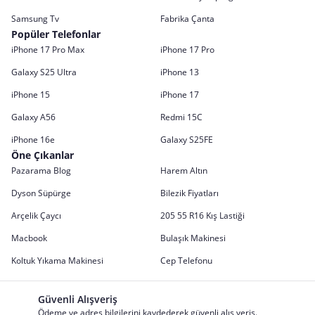
Samsung Tv
Fabrika Çanta
Popüler Telefonlar
iPhone 17 Pro Max
iPhone 17 Pro
Galaxy S25 Ultra
iPhone 13
iPhone 15
iPhone 17
Galaxy A56
Redmi 15C
iPhone 16e
Galaxy S25FE
Öne Çıkanlar
Pazarama Blog
Harem Altın
Dyson Süpürge
Bilezik Fiyatları
Arçelik Çaycı
205 55 R16 Kış Lastiği
Macbook
Bulaşık Makinesi
Koltuk Yıkama Makinesi
Cep Telefonu
Güvenli Alışveriş
Ödeme ve adres bilgilerini kaydederek güvenli alış veriş.