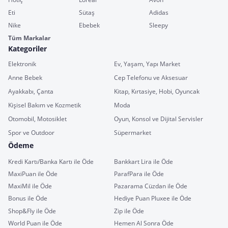
Eti
Sütaş
Adidas
Nike
Ebebek
Sleepy
Tüm Markalar
Kategoriler
Elektronik
Ev, Yaşam, Yapı Market
Anne Bebek
Cep Telefonu ve Aksesuar
Ayakkabı, Çanta
Kitap, Kırtasiye, Hobi, Oyuncak
Kişisel Bakım ve Kozmetik
Moda
Otomobil, Motosiklet
Oyun, Konsol ve Dijital Servisler
Spor ve Outdoor
Süpermarket
Ödeme
Kredi Kartı/Banka Kartı ile Öde
Bankkart Lira ile Öde
MaxiPuan ile Öde
ParafPara ile Öde
MaxiMil ile Öde
Pazarama Cüzdan ile Öde
Bonus ile Öde
Hediye Puan Pluxee ile Öde
Shop&Fly ile Öde
Zip ile Öde
World Puan ile Öde
Hemen Al Sonra Öde