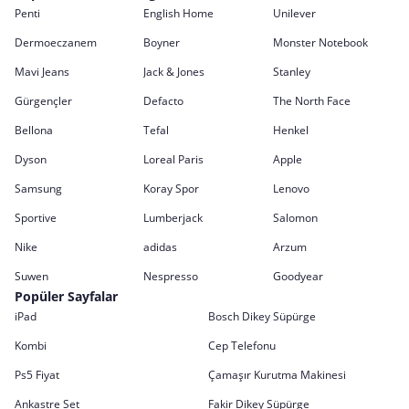
Penti
English Home
Unilever
Dermoeczanem
Boyner
Monster Notebook
Mavi Jeans
Jack & Jones
Stanley
Gürgençler
Defacto
The North Face
Bellona
Tefal
Henkel
Dyson
Loreal Paris
Apple
Samsung
Koray Spor
Lenovo
Sportive
Lumberjack
Salomon
Nike
adidas
Arzum
Suwen
Nespresso
Goodyear
Popüler Sayfalar
iPad
Bosch Dikey Süpürge
Kombi
Cep Telefonu
Ps5 Fiyat
Çamaşır Kurutma Makinesi
Ankastre Set
Fakir Dikey Süpürge