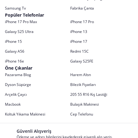
Samsung Tv
Fabrika Çanta
Popüler Telefonlar
iPhone 17 Pro Max
iPhone 17 Pro
Galaxy S25 Ultra
iPhone 13
iPhone 15
iPhone 17
Galaxy A56
Redmi 15C
iPhone 16e
Galaxy S25FE
Öne Çıkanlar
Pazarama Blog
Harem Altın
Dyson Süpürge
Bilezik Fiyatları
Arçelik Çaycı
205 55 R16 Kış Lastiği
Macbook
Bulaşık Makinesi
Koltuk Yıkama Makinesi
Cep Telefonu
Güvenli Alışveriş
Ödeme ve adres bilgilerini kaydederek güvenli alış veriş.