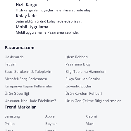
Hızlı Kargo
Hızlı kargo ile ihtiyaçlarına en kısa sürede ulaş.
Kolay İade
Satın aldığın ürünü kolay iade edebilirsin.
Mobil Uygulama
Mobil uygulama ile Pazarama cebinde.
Pazarama.com
Hakkımızda
İşlem Rehberi
İletişim
Pazarama Blog
Satıcı Sorularım & Taleplerim
Bilgi Toplumu Hizmetleri
Mesafeli Satış Sözleşmesi
Sıkça Sorulan Sorular
Kampanya Kupon Kullanımları
Güvenlik İpuçları
Ürün Güvenliği
Ürün Kurulum Rehberi
Ürünümü Nasıl İade Edebilirim?
Ürün Geri Çekme Bilgilendirmeleri
Trend Markalar
Samsung
Apple
Xiaomi
Philips
Boyner
Mavi
Hotiç
Loreal
Avon