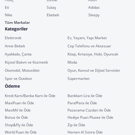
Eti
Sütaş
Adidas
Nike
Ebebek
Sleepy
Tüm Markalar
Kategoriler
Elektronik
Ev, Yaşam, Yapı Market
Anne Bebek
Cep Telefonu ve Aksesuar
Ayakkabı, Çanta
Kitap, Kırtasiye, Hobi, Oyuncak
Kişisel Bakım ve Kozmetik
Moda
Otomobil, Motosiklet
Oyun, Konsol ve Dijital Servisler
Spor ve Outdoor
Süpermarket
Ödeme
Kredi Kartı/Banka Kartı ile Öde
Bankkart Lira ile Öde
MaxiPuan ile Öde
ParafPara ile Öde
MaxiMil ile Öde
Pazarama Cüzdan ile Öde
Bonus ile Öde
Hediye Puan Pluxee ile Öde
Shop&Fly ile Öde
Zip ile Öde
World Puan ile Öde
Hemen Al Sonra Öde