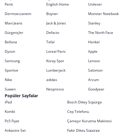
Penti
English Home
Unilever
Dermoeczanem
Boyner
Monster Notebook
Mavi Jeans
Jack & Jones
Stanley
Gürgençler
Defacto
The North Face
Bellona
Tefal
Henkel
Dyson
Loreal Paris
Apple
Samsung
Koray Spor
Lenovo
Sportive
Lumberjack
Salomon
Nike
adidas
Arzum
Suwen
Nespresso
Goodyear
Popüler Sayfalar
iPad
Bosch Dikey Süpürge
Kombi
Cep Telefonu
Ps5 Fiyat
Çamaşır Kurutma Makinesi
Ankastre Set
Fakir Dikey Süpürge