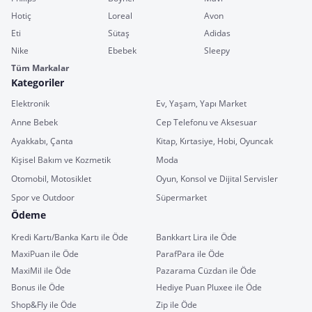
Hotiç
Loreal
Avon
Eti
Sütaş
Adidas
Nike
Ebebek
Sleepy
Tüm Markalar
Kategoriler
Elektronik
Ev, Yaşam, Yapı Market
Anne Bebek
Cep Telefonu ve Aksesuar
Ayakkabı, Çanta
Kitap, Kırtasiye, Hobi, Oyuncak
Kişisel Bakım ve Kozmetik
Moda
Otomobil, Motosiklet
Oyun, Konsol ve Dijital Servisler
Spor ve Outdoor
Süpermarket
Ödeme
Kredi Kartı/Banka Kartı ile Öde
Bankkart Lira ile Öde
MaxiPuan ile Öde
ParafPara ile Öde
MaxiMil ile Öde
Pazarama Cüzdan ile Öde
Bonus ile Öde
Hediye Puan Pluxee ile Öde
Shop&Fly ile Öde
Zip ile Öde