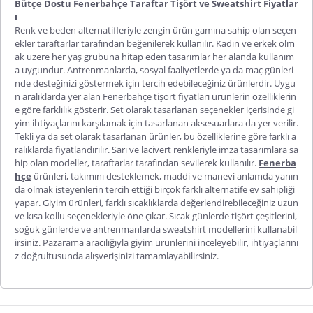
Bütçe Dostu Fenerbahçe Taraftar Tişört ve Sweatshirt Fiyatlar
ı
Renk ve beden alternatifleriyle zengin ürün gamına sahip olan seçen
ekler taraftarlar tarafından beğenilerek kullanılır. Kadın ve erkek olm
ak üzere her yaş grubuna hitap eden tasarımlar her alanda kullanım
a uygundur. Antrenmanlarda, sosyal faaliyetlerde ya da maç günleri
nde desteğinizi göstermek için tercih edebileceğiniz ürünlerdir. Uygu
n aralıklarda yer alan
Fenerbahçe tişört fiyatları
ürünlerin özelliklerin
e göre farklılık gösterir. Set olarak tasarlanan seçenekler içerisinde gi
yim ihtiyaçlarını karşılamak için tasarlanan aksesuarlara da yer verilir.
Tekli ya da set olarak tasarlanan ürünler, bu özelliklerine göre farklı a
ralıklarda fiyatlandırılır. Sarı ve lacivert renkleriyle imza tasarımlara sa
hip olan modeller, taraftarlar tarafından sevilerek kullanılır.
Fenerba
hçe
ürünleri, takımını desteklemek, maddi ve manevi anlamda yanın
da olmak isteyenlerin tercih ettiği birçok farklı alternatife ev sahipliği
yapar. Giyim ürünleri, farklı sıcaklıklarda değerlendirebileceğiniz uzun
ve kısa kollu seçenekleriyle öne çıkar. Sıcak günlerde tişört çeşitlerini,
soğuk günlerde ve antrenmanlarda sweatshirt modellerini kullanabil
irsiniz. Pazarama aracılığıyla giyim ürünlerini inceleyebilir, ihtiyaçlarını
z doğrultusunda alışverişinizi tamamlayabilirsiniz.