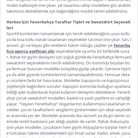
rinden kalitesiyle öne çıkan, şık tasarıma sahip modellere göz atabilir,
takımınızı desteklemek için beğendiğiniz modeli temin edebilirsiniz.
Herkes İçin Fenerbahçe Taraftar Tişört ve Sweatshirt Seçenek
leri
Sportif kombinleri tamamlamak için tercih edebileceğiniz uzun kollu
ya da kısa kollu olarak tasarlanan seçenekler tarzınızı öne çıkar. Sarı, l
acivert, gri ve beyaz gibi renklerin hakim olduğu çeşitler şık
Fenerba
hçe sporcu eşofman altı
seçenekleriyle uyumlu bir birliktelik suna
r. Rahat bir giyim deneyimi için soğuk günlerde
Fenerbahçe fermuarlı
sweatshirt
seçeneklerini tercih edebilirsiniz. Ön kısmında boydan bo
ya fermuar bulunan modeller kolaylıkla giyilip çıkarılır. İçerisine tişört
ya da atlet giyerek kombinlerinizi tamamlayabilirsiniz. Fermuar deta
yı ürünlere farklı bir hava katar. Modeller kapüşonlu ve kapüşonsuz
çeşitleriyle beğenilere sunulur. Kapüşon kısmında bolluğun ayarlana
bildiği ipler kullanılarak kişisel kullanım deneyimi desteklenir.
Fenerb
ahçe çocuk sweatshirt
modelleri, baskılı ve yazılı çeşitlere ev sahipliği
yapar. “Yaşasın Fenerbahçe” sloganlarının kullanımıyla tasarlanan m
odeller, çocuk taraftarların sevgilerini göstermeleri için ideal seçenekl
er arasında yer alır. Modeller arasında düz lacivert ya da gri zemin üz
erinde renkli baskıların yer aldığı çeşitler de vardır. Rahat dokusuyla
öne çıkan modeller, çocukların hem giyim ihtiyaçlarını karşılar hem d
e tuttukları takımı desteklemeleri için fırsat sunar. Kadın, erkek, çocu