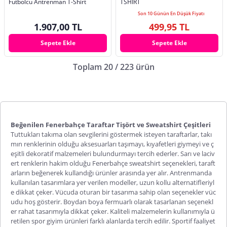
Futbolcu Antrenman T-Shirt
TSHIRT
Son 10 Günün En Düşük Fiyatı
1.907,00 TL
499,95 TL
Sepete Ekle
Sepete Ekle
Toplam 20 / 223 ürün
Beğenilen Fenerbahçe Taraftar Tişört ve Sweatshirt Çeşitleri
Tuttukları takıma olan sevgilerini göstermek isteyen taraftarlar, takı
mın renklerinin olduğu aksesuarları taşımayı, kıyafetleri giymeyi ve ç
eşitli dekoratif malzemeleri bulundurmayı tercih ederler. Sarı ve laciv
ert renklerin hakim olduğu
Fenerbahçe sweatshirt
seçenekleri, taraft
arların beğenerek kullandığı ürünler arasında yer alır. Antrenmanda
kullanılan tasarımlara yer verilen modeller, uzun kollu alternatifleriyl
e dikkat çeker. Vücuda oturan bir tasarıma sahip olan seçenekler vüc
udu hoş gösterir. Boydan boya fermuarlı olarak tasarlanan seçenekl
er rahat tasarımıyla dikkat çeker. Kaliteli malzemelerin kullanımıyla ü
retilen spor giyim ürünleri farklı alanlarda tercih edilir. Sportif faaliyet