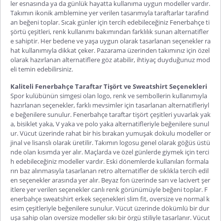
ler esnasında ya da günlük hayatta kullanıma uygun modeller vardır.
Takımın ikonik amblemine yer verilen tasarımıyla taraftarlar tarafınd
an beğeni toplar. Sıcak günler için tercih edebileceğiniz
Fenerbahçe ti
şörtü
çeşitleri, renk kullanımı bakımından farklılık sunan alternatifler
e sahiptir. Her bedene ve yaşa uygun olarak tasarlanan seçenekler ra
hat kullanımıyla dikkat çeker. Pazarama üzerinden takımınız için özel
olarak hazırlanan alternatiflere göz atabilir, ihtiyaç duyduğunuz mod
eli temin edebilirsiniz.
Kaliteli Fenerbahçe Taraftar Tişört ve Sweatshirt Seçenekleri
Spor kulübünün simgesi olan logo, renk ve sembollerin kullanımıyla
hazırlanan seçenekler, farklı mevsimler için tasarlanan alternatifleriyl
e beğenilere sunulur.
Fenerbahçe taraftar tişört
çeşitleri yuvarlak yak
a, bisiklet yaka, V yaka ve polo yaka alternatifleriyle beğenilere sunul
ur. Vücut üzerinde rahat bir his bırakan yumuşak dokulu modeller or
jinal ve lisanslı olarak üretilir. Takımın logosu genel olarak göğüs üstü
nde olan kısımda yer alır. Maçlarda ve özel günlerde giymek için terci
h edebileceğiniz modeller vardır. Eski dönemlerde kullanılan formala
rın baz alınmasıyla tasarlanan retro alternatifler de sıklıkla tercih edil
en seçenekler arasında yer alır. Beyaz fon üzerinde sarı ve lacivert şer
itlere yer verilen seçenekler canlı renk görünümüyle beğeni toplar.
F
enerbahçe sweatshirt erkek
seçenekleri slim fit, oversize ve normal k
esim çeşitleriyle beğenilere sunulur. Vücut üzerinde dökümlü bir dur
uşa sahip olan oversize modeller sıkı bir örgü stiliyle tasarlanır. Vücut