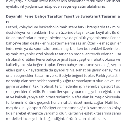
k ve yetişkin olmak üzere herkes için tasarlanan farklı modelleri incel
eyebilir, ihtiyaçlarınıza hitap eden seçeneği satın alabilirsiniz.
Dayanıklı Fenerbahçe Taraftar Tişört ve Sweatshirt Tasarımla
rı
Futbol, voleybol ve basketbol olmak üzere farklı branşlarda takımını
destekleyenler, renklerini her an üzerinde taşımaktan keyif alır. Bu ür
ünler, taraftarların maç günlerinde ya da günlük yaşamlarında Fener
bahçe'ye olan desteklerini göstermelerini sağlar. Özellikle maç günler
inde, evde ya da spor salonunda maçı izlerken bu renkleri üzerinde t
aşımak isteyenler özel olarak tasarlanan modelleri tercih ederler. Lisa
nlı olarak üretilen
Fenerbahçe orijinal tişört
çeşitleri rahat dokusu ve
kaliteli yapısıyla beğeni toplar. Fenerbahçe armasının yer aldığı seçen
ekleri günlük hayatınızda da giyebilirsiniz. Rahat bir giyim deneyimi s
unan seçenekler, tasarımı ve kalitesiyle beğeni toplar. Farklı yaka stili
ne sahip olan seçenekler sportif şıklığın tamamlayıcısı olur. Alt ve üst
giyim ürünlerini takım olarak tercih edenler için
Fenerbahçe şort tişö
rt
seçenekleri üretilir. Bu modeller spor yaparken giyebileceğiniz, rah
at ve kaliteli yapıya sahip tasarımlardır. Nefes alan kumaş dokusuyla
terlemenin önüne geçerek her an rahat hissetmeniz sağlar. Hafif ku
maş dokusuyla sportif faaliyetler esnasında ağırlık yaratmadan kolay
lıkla hareket etmenize yardımcı olur. Kaliteli ve estetik tasarıma sahip
modelleri inceleyebilir, beğendiğiniz ürünü satın alabilirsiniz.