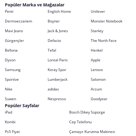
Popüler Marka ve Mağazalar
Penti
English Home
Unilever
Dermoeczanem
Boyner
Monster Notebook
Mavi Jeans
Jack & Jones
Stanley
Gürgençler
Defacto
The North Face
Bellona
Tefal
Henkel
Dyson
Loreal Paris
Apple
Samsung
Koray Spor
Lenovo
Sportive
Lumberjack
Salomon
Nike
adidas
Arzum
Suwen
Nespresso
Goodyear
Popüler Sayfalar
iPad
Bosch Dikey Süpürge
Kombi
Cep Telefonu
Ps5 Fiyat
Çamaşır Kurutma Makinesi