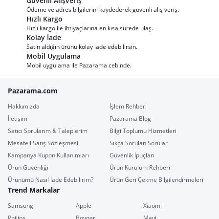
Güvenli Alışveriş
Ödeme ve adres bilgilerini kaydederek güvenli alış veriş.
Hızlı Kargo
Hızlı kargo ile ihtiyaçlarına en kısa sürede ulaş.
Kolay İade
Satın aldığın ürünü kolay iade edebilirsin.
Mobil Uygulama
Mobil uygulama ile Pazarama cebinde.
Pazarama.com
Hakkımızda
İşlem Rehberi
İletişim
Pazarama Blog
Satıcı Sorularım & Taleplerim
Bilgi Toplumu Hizmetleri
Mesafeli Satış Sözleşmesi
Sıkça Sorulan Sorular
Kampanya Kupon Kullanımları
Güvenlik İpuçları
Ürün Güvenliği
Ürün Kurulum Rehberi
Ürünümü Nasıl İade Edebilirim?
Ürün Geri Çekme Bilgilendirmeleri
Trend Markalar
Samsung
Apple
Xiaomi
Philips
Boyner
Mavi