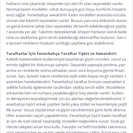
hatlarını öne çıkarmak isteyenler için slim fit olan seçenekler vardır.
Normal kesim modeller, rahat duruşuyla gün boyu konforlu hissetm
enizi sağlar.
Fenerbahçe sweatshirt kadın
modelleri arasında vücuda
oturan dar kesimli seçenekler vardır. Bunun yanı sıra dökümlü duran
ve geniş kesime sahip olan seçenekler de tercih edebileceğiniz çeşitle
r arasında yer alır. Takımını desteklemek isteyen herkesin kendi bede
nine ve zevklerine göre tercih edebileceği alternatifler bulunur. Sarı v
e lacivert renklerin hüüküm sürdüğü çeşitlere göz atabilirsiniz.
Taraftarlar İçin Fenerbahçe Taraftar Tişört ve Sweatshirt
Kaliteli malzemelerin kullanımıyla tasarlanan giyim ürünleri, vücut üz
erinde sağlıklı bir dokunuşa sahiptir. Dayanıklı yapısıyla yırtılma, yıpr
anma ve renklerde solma olmadan uzun süre boyunca giyme fırsatı
sunar. Sarı, lacivert takım renklerine eşlik eden beyaz ve gri renkleri, t
asarımları hareketlendirir.
Fenerbahçe taraftar forması
seçenekleri ö
zellikle futbolla ilgilenenler tarafından sıklıkla tercih edilir. Modellerin
arkasında isim ve numara yazabileceğiniz boş alanlar vardır. Kullanı
m deneyimini kişiselleştirmek için bu alanları değerlendirebilirsiniz.
F
enerbahçe tişört erkek
çeşitleri farklı yaka stilleri ve kesimleriyle çeşitl
ilik sunar. Vücut ölçülerinize ve giyim tercihlerinize göre farklı alterna
tifler arasından seçim yapabilirsiniz.
Fenerbahçe tişört kadın
taraftarl
ar için de özel olarak tasarladığı modelleri beğenilere sunar. Sıcak gü
nlerde talepleri artan kısa kollu, havadar ve hafif modeller takımınıza
olan sevginizi her an ve her yerde göstermenizi sağlar. Pazarama üze