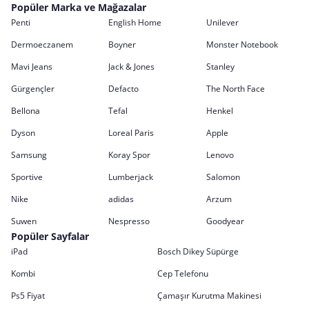
Popüler Marka ve Mağazalar
Penti
English Home
Unilever
Dermoeczanem
Boyner
Monster Notebook
Mavi Jeans
Jack & Jones
Stanley
Gürgençler
Defacto
The North Face
Bellona
Tefal
Henkel
Dyson
Loreal Paris
Apple
Samsung
Koray Spor
Lenovo
Sportive
Lumberjack
Salomon
Nike
adidas
Arzum
Suwen
Nespresso
Goodyear
Popüler Sayfalar
iPad
Bosch Dikey Süpürge
Kombi
Cep Telefonu
Ps5 Fiyat
Çamaşır Kurutma Makinesi