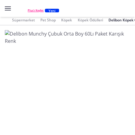
Yeni
Plus'ı Keşfet
Süpermarket
Pet Shop
Köpek
Köpek Ödülleri
Delibon Köpek 