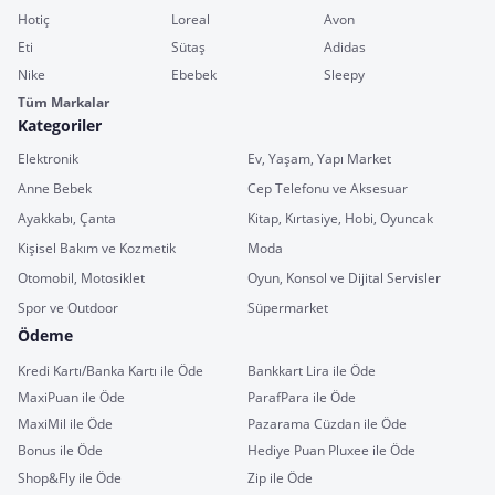
Hotiç
Loreal
Avon
Eti
Sütaş
Adidas
Nike
Ebebek
Sleepy
Tüm Markalar
Kategoriler
Elektronik
Ev, Yaşam, Yapı Market
Anne Bebek
Cep Telefonu ve Aksesuar
Ayakkabı, Çanta
Kitap, Kırtasiye, Hobi, Oyuncak
Kişisel Bakım ve Kozmetik
Moda
Otomobil, Motosiklet
Oyun, Konsol ve Dijital Servisler
Spor ve Outdoor
Süpermarket
Ödeme
Kredi Kartı/Banka Kartı ile Öde
Bankkart Lira ile Öde
MaxiPuan ile Öde
ParafPara ile Öde
MaxiMil ile Öde
Pazarama Cüzdan ile Öde
Bonus ile Öde
Hediye Puan Pluxee ile Öde
Shop&Fly ile Öde
Zip ile Öde