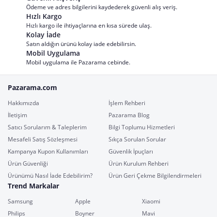
Ödeme ve adres bilgilerini kaydederek güvenli alış veriş.
Hızlı Kargo
Hızlı kargo ile ihtiyaçlarına en kısa sürede ulaş.
Kolay İade
Satın aldığın ürünü kolay iade edebilirsin.
Mobil Uygulama
Mobil uygulama ile Pazarama cebinde.
Pazarama.com
Hakkımızda
İşlem Rehberi
İletişim
Pazarama Blog
Satıcı Sorularım & Taleplerim
Bilgi Toplumu Hizmetleri
Mesafeli Satış Sözleşmesi
Sıkça Sorulan Sorular
Kampanya Kupon Kullanımları
Güvenlik İpuçları
Ürün Güvenliği
Ürün Kurulum Rehberi
Ürünümü Nasıl İade Edebilirim?
Ürün Geri Çekme Bilgilendirmeleri
Trend Markalar
Samsung
Apple
Xiaomi
Philips
Boyner
Mavi