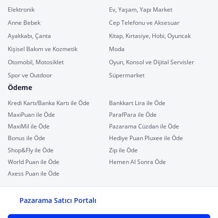
Elektronik
Ev, Yaşam, Yapı Market
Anne Bebek
Cep Telefonu ve Aksesuar
Ayakkabı, Çanta
Kitap, Kırtasiye, Hobi, Oyuncak
Kişisel Bakım ve Kozmetik
Moda
Otomobil, Motosiklet
Oyun, Konsol ve Dijital Servisler
Spor ve Outdoor
Süpermarket
Ödeme
Kredi Kartı/Banka Kartı ile Öde
Bankkart Lira ile Öde
MaxiPuan ile Öde
ParafPara ile Öde
MaxiMil ile Öde
Pazarama Cüzdan ile Öde
Bonus ile Öde
Hediye Puan Pluxee ile Öde
Shop&Fly ile Öde
Zip ile Öde
World Puan ile Öde
Hemen Al Sonra Öde
Axess Puan ile Öde
Pazarama Satıcı Portalı