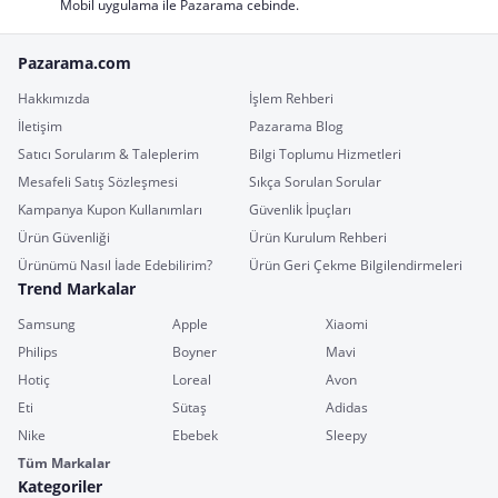
Mobil uygulama ile Pazarama cebinde.
Pazarama.com
Hakkımızda
İşlem Rehberi
İletişim
Pazarama Blog
Satıcı Sorularım & Taleplerim
Bilgi Toplumu Hizmetleri
Mesafeli Satış Sözleşmesi
Sıkça Sorulan Sorular
Kampanya Kupon Kullanımları
Güvenlik İpuçları
Ürün Güvenliği
Ürün Kurulum Rehberi
Ürünümü Nasıl İade Edebilirim?
Ürün Geri Çekme Bilgilendirmeleri
Trend Markalar
Samsung
Apple
Xiaomi
Philips
Boyner
Mavi
Hotiç
Loreal
Avon
Eti
Sütaş
Adidas
Nike
Ebebek
Sleepy
Tüm Markalar
Kategoriler