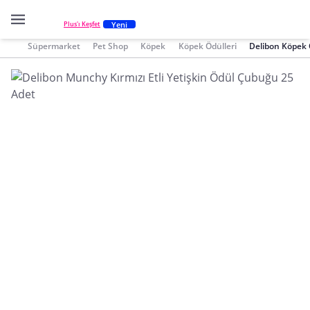
Yeni
Plus'ı Keşfet
Süpermarket
Pet Shop
Köpek
Köpek Ödülleri
Delibon Köpek 