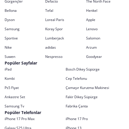
Gürgençler
Defacto
The North Face
Bellona
Tefal
Henkel
Dyson
Loreal Paris
Apple
Samsung
Koray Spor
Lenovo
Sportive
Lumberjack
Salomon
Nike
adidas
Arzum
Suwen
Nespresso
Goodyear
Popüler Sayfalar
iPad
Bosch Dikey Süpürge
Kombi
Cep Telefonu
Ps5 Fiyat
Çamaşır Kurutma Makinesi
Ankastre Set
Fakir Dikey Süpürge
Samsung Tv
Fabrika Çanta
Popüler Telefonlar
iPhone 17 Pro Max
iPhone 17 Pro
Galaxy S25 Ultra
iPhone 13