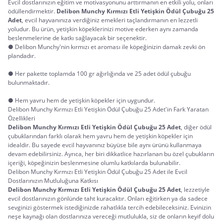
Evcil dostlarınızın eğitim ve motivasyonunu arttırmanın en etkili yolu, onları
ödüllendirmektir.
Delibon Munchy Kırmızı Etli Yetişkin Ödül Çubuğu 25 
Adet
, evcil hayvanınıza verdiğiniz emekleri taçlandırmanın en lezzetli
yoludur. Bu ürün, yetişkin köpeklerinizi motive ederken aynı zamanda
beslenmelerine de katkı sağlayacak bir seçenektir.
● Delibon Munchy'nin kırmızı et aroması ile köpeğinizin damak zevki ön
plandadır.
● Her pakette toplamda 100 gr ağırlığında ve 25 adet ödül çubuğu
bulunmaktadır.
● Hem yavru hem de yetişkin köpekler için uygundur.
Delibon Munchy Kırmızı Etli Yetişkin Ödül Çubuğu 25 Adet'in Fark Yaratan 
Özellikleri
Delibon Munchy Kırmızı Etli Yetişkin Ödül Çubuğu 25 Adet
, diğer ödül
çubuklarından farklı olarak hem yavru hem de yetişkin köpekler için
idealdir. Bu sayede evcil hayvanınız büyüse bile aynı ürünü kullanmaya
devam edebilirsiniz. Ayrıca, her biri dikkatlice hazırlanan bu özel çubukların
içeriği, köpeğinizin beslenmesine olumlu katkılarda bulunabilir.
Delibon Munchy Kırmızı Etli Yetişkin Ödül Çubuğu 25 Adet ile Evcil 
Dostlarınızın Mutluluğuna Katkısı
Delibon Munchy Kırmızı Etli Yetişkin Ödül Çubuğu 25 Adet
, lezzetiyle
evcil dostlarınızın gönlünde taht kuracaktır. Onları eğitirken ya da sadece
sevginizi göstermek istediğinizde rahatlıkla tercih edebileceksiniz. Evinizin
neşe kaynağı olan dostlarınıza vereceği mutlulukla, siz de onların keyif dolu