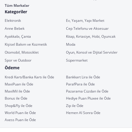
Tüm Markalar
Kategoriler
Elektronik
Ev, Yaşam, Yapı Market
Anne Bebek
Cep Telefonu ve Aksesuar
Ayakkabı, Çanta
Kitap, Kırtasiye, Hobi, Oyuncak
Kişisel Bakım ve Kozmetik
Moda
Otomobil, Motosiklet
Oyun, Konsol ve Dijital Servisler
Spor ve Outdoor
Süpermarket
Ödeme
Kredi Kartı/Banka Kartı ile Öde
Bankkart Lira ile Öde
MaxiPuan ile Öde
ParafPara ile Öde
MaxiMil ile Öde
Pazarama Cüzdan ile Öde
Bonus ile Öde
Hediye Puan Pluxee ile Öde
Shop&Fly ile Öde
Zip ile Öde
World Puan ile Öde
Hemen Al Sonra Öde
Axess Puan ile Öde