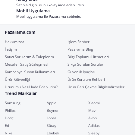
Satın aldığın ürünü kolay iade edebilirsin.
Mobil Uygulama
Mobil uygulama ile Pazarama cebinde.
Pazarama.com
Hakkımızda
İşlem Rehberi
İletişim
Pazarama Blog
Satıcı Sorularım & Taleplerim
Bilgi Toplumu Hizmetleri
Mesafeli Satış Sözleşmesi
Sıkça Sorulan Sorular
Kampanya Kupon Kullanımları
Güvenlik İpuçları
Ürün Güvenliği
Ürün Kurulum Rehberi
Ürünümü Nasıl İade Edebilirim?
Ürün Geri Çekme Bilgilendirmeleri
Trend Markalar
Samsung
Apple
Xiaomi
Philips
Boyner
Mavi
Hotiç
Loreal
Avon
Eti
Sütaş
Adidas
Nike
Ebebek
Sleepy