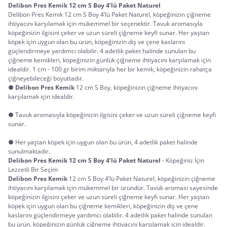
Delibon Pres Kemik 12 cm S Boy 4’lü Paket Naturel
Delibon Pres Kemik 12 cm S Boy 4’lü Paket Naturel, köpeğinizin çiğneme
ihtiyacını karşılamak için mükemmel bir seçenektir. Tavuk aromasıyla
köpeğinizin ilgisini çeker ve uzun süreli çiğneme keyfi sunar. Her yaştan
köpek için uygun olan bu ürün, köpeğinizin diş ve çene kaslarını
güçlendirmeye yardımcı olabilir. 4 adetlik paket halinde sunulan bu
çiğneme kemikleri, köpeğinizin günlük çiğneme ihtiyacını karşılamak için
idealdir. 1 cm - 100 gr birim miktarıyla her bir kemik, köpeğinizin rahatça
çiğneyebileceği boyuttadır.
●
Delibon Pres Kemik
12 cm S Boy, köpeğinizin çiğneme ihtiyacını
karşılamak için idealdir.
● Tavuk aromasıyla köpeğinizin ilgisini çeker ve uzun süreli çiğneme keyfi
sunar.
● Her yaştan köpek için uygun olan bu ürün, 4 adetlik paket halinde
sunulmaktadır.
Delibon Pres Kemik 12 cm S Boy 4’lü Paket Naturel
 - Köpeğiniz İçin 
Lezzetli Bir Seçim
Delibon Pres Kemik
12 cm S Boy 4’lü Paket Naturel, köpeğinizin çiğneme
ihtiyacını karşılamak için mükemmel bir üründür. Tavuk aroması sayesinde
köpeğinizin ilgisini çeker ve uzun süreli çiğneme keyfi sunar. Her yaştan
köpek için uygun olan bu çiğneme kemikleri, köpeğinizin diş ve çene
kaslarını güçlendirmeye yardımcı olabilir. 4 adetlik paket halinde sunulan
bu ürün, köpeğinizin günlük çiğneme ihtiyacını karşılamak için idealdir.