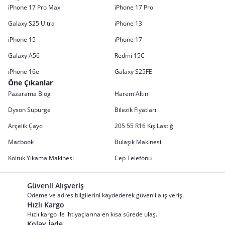
iPhone 17 Pro Max
iPhone 17 Pro
Galaxy S25 Ultra
iPhone 13
iPhone 15
iPhone 17
Galaxy A56
Redmi 15C
iPhone 16e
Galaxy S25FE
Öne Çıkanlar
Pazarama Blog
Harem Altın
Dyson Süpürge
Bilezik Fiyatları
Arçelik Çaycı
205 55 R16 Kış Lastiği
Macbook
Bulaşık Makinesi
Koltuk Yıkama Makinesi
Cep Telefonu
Güvenli Alışveriş
Ödeme ve adres bilgilerini kaydederek güvenli alış veriş.
Hızlı Kargo
Hızlı kargo ile ihtiyaçlarına en kısa sürede ulaş.
Kolay İade