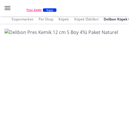
Yeni
Plus'ı Keşfet
Süpermarket
Pet Shop
Köpek
Köpek Ödülleri
Delibon Köpek 