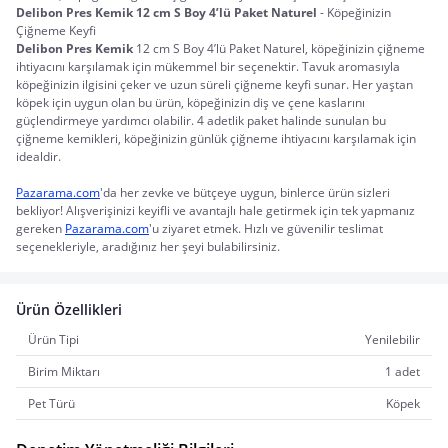
Delibon Pres Kemik 12 cm S Boy 4’lü Paket Naturel
 - Köpeğinizin 
Çiğneme Keyfi
Delibon Pres Kemik
12 cm S Boy 4’lü Paket Naturel, köpeğinizin çiğneme
ihtiyacını karşılamak için mükemmel bir seçenektir. Tavuk aromasıyla
köpeğinizin ilgisini çeker ve uzun süreli çiğneme keyfi sunar. Her yaştan
köpek için uygun olan bu ürün, köpeğinizin diş ve çene kaslarını
güçlendirmeye yardımcı olabilir. 4 adetlik paket halinde sunulan bu
çiğneme kemikleri, köpeğinizin günlük çiğneme ihtiyacını karşılamak için
idealdir.
Pazarama.com
'da her zevke ve bütçeye uygun, binlerce ürün sizleri 
bekliyor! Alışverişinizi keyifli ve avantajlı hale getirmek için tek yapmanız 
gereken 
Pazarama.com
'u ziyaret etmek. Hızlı ve güvenilir teslimat 
seçenekleriyle, aradığınız her şeyi bulabilirsiniz.
Ürün Özellikleri
Ürün Tipi
Yenilebilir
Birim Miktarı
1 adet
Pet Türü
Köpek