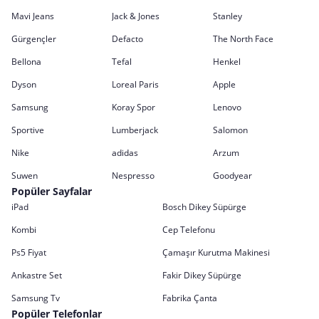
Mavi Jeans
Jack & Jones
Stanley
Gürgençler
Defacto
The North Face
Bellona
Tefal
Henkel
Dyson
Loreal Paris
Apple
Samsung
Koray Spor
Lenovo
Sportive
Lumberjack
Salomon
Nike
adidas
Arzum
Suwen
Nespresso
Goodyear
Popüler Sayfalar
iPad
Bosch Dikey Süpürge
Kombi
Cep Telefonu
Ps5 Fiyat
Çamaşır Kurutma Makinesi
Ankastre Set
Fakir Dikey Süpürge
Samsung Tv
Fabrika Çanta
Popüler Telefonlar