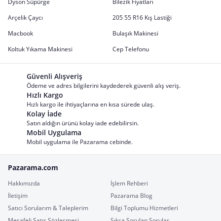
Dyson Süpürge
Bilezik Fiyatları
Arçelik Çaycı
205 55 R16 Kış Lastiği
Macbook
Bulaşık Makinesi
Koltuk Yıkama Makinesi
Cep Telefonu
Güvenli Alışveriş
Ödeme ve adres bilgilerini kaydederek güvenli alış veriş.
Hızlı Kargo
Hızlı kargo ile ihtiyaçlarına en kısa sürede ulaş.
Kolay İade
Satın aldığın ürünü kolay iade edebilirsin.
Mobil Uygulama
Mobil uygulama ile Pazarama cebinde.
Pazarama.com
Hakkımızda
İşlem Rehberi
İletişim
Pazarama Blog
Satıcı Sorularım & Taleplerim
Bilgi Toplumu Hizmetleri
Mesafeli Satış Sözleşmesi
Sıkça Sorulan Sorular