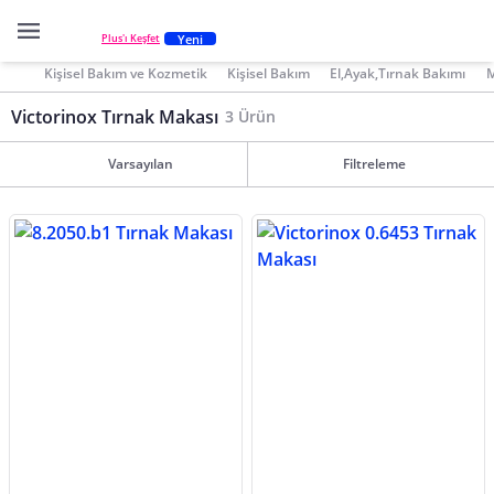
Yeni
Plus'ı Keşfet
Kişisel Bakım ve Kozmetik
Kişisel Bakım
El,Ayak,Tırnak Bakımı
M
Victorinox Tırnak Makası
3 Ürün
Varsayılan
Filtreleme