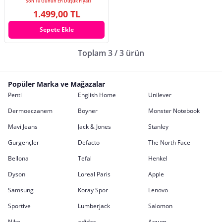
Son 10 Günün En Düşük Fiyatı
1.499,00 TL
Sepete Ekle
Toplam 3 / 3 ürün
Popüler Marka ve Mağazalar
Penti
English Home
Unilever
Dermoeczanem
Boyner
Monster Notebook
Mavi Jeans
Jack & Jones
Stanley
Gürgençler
Defacto
The North Face
Bellona
Tefal
Henkel
Dyson
Loreal Paris
Apple
Samsung
Koray Spor
Lenovo
Sportive
Lumberjack
Salomon
Nike
adidas
Arzum