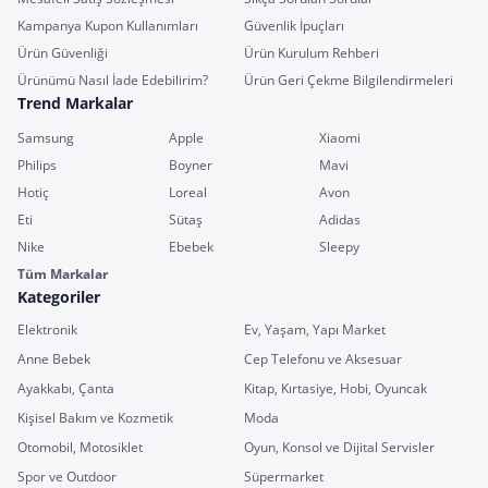
Kampanya Kupon Kullanımları
Güvenlik İpuçları
Ürün Güvenliği
Ürün Kurulum Rehberi
Ürünümü Nasıl İade Edebilirim?
Ürün Geri Çekme Bilgilendirmeleri
Trend Markalar
Samsung
Apple
Xiaomi
Philips
Boyner
Mavi
Hotiç
Loreal
Avon
Eti
Sütaş
Adidas
Nike
Ebebek
Sleepy
Tüm Markalar
Kategoriler
Elektronik
Ev, Yaşam, Yapı Market
Anne Bebek
Cep Telefonu ve Aksesuar
Ayakkabı, Çanta
Kitap, Kırtasiye, Hobi, Oyuncak
Kişisel Bakım ve Kozmetik
Moda
Otomobil, Motosiklet
Oyun, Konsol ve Dijital Servisler
Spor ve Outdoor
Süpermarket