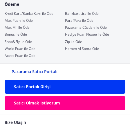
Ödeme
Kredi Kartı/Banka Kartı ile Öde
Bankkart Lira ile Öde
MaxiPuan ile Öde
ParafPara ile Öde
MaxiMil ile Öde
Pazarama Cüzdan ile Öde
Bonus ile Öde
Hediye Puan Pluxee ile Öde
Shop&Fly ile Öde
Zip ile Öde
World Puan ile Öde
Hemen Al Sonra Öde
Axess Puan ile Öde
Pazarama Satıcı Portalı
Satıcı Portalı Girişi
Satıcı Olmak İstiyorum
Bize Ulaşın