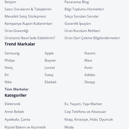
İletişim
Pazarama Blog
Satıcı Sorularım & Taleplerim
Bilgi Toplumu Hizmetleri
Mesafeli Satış Sözleşmesi
Sıkça Sorulan Sorular
Kampanya Kupon Kullanımları
Güvenlik İpuçları
Ürün Güvenliği
Ürün Kurulum Rehberi
Ürünümü Nasıl İade Edebilirim?
Ürün Geri Çekme Bilgilendirmeleri
Trend Markalar
Samsung
Apple
Xiaomi
Philips
Boyner
Mavi
Hotiç
Loreal
Avon
Eti
Sütaş
Adidas
Nike
Ebebek
Sleepy
Tüm Markalar
Kategoriler
Elektronik
Ev, Yaşam, Yapı Market
Anne Bebek
Cep Telefonu ve Aksesuar
Ayakkabı, Çanta
Kitap, Kırtasiye, Hobi, Oyuncak
Kişisel Bakım ve Kozmetik
Moda