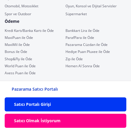
Otomobil, Motosiklet
Oyun, Konsol ve Dijital Servisler
Spor ve Outdoor
Süpermarket
Ödeme
Kredi Kartı/Banka Kartı ile Öde
Bankkart Lira ile Öde
MaxiPuan ile Öde
ParafPara ile Öde
MaxiMil ile Öde
Pazarama Cüzdan ile Öde
Bonus ile Öde
Hediye Puan Pluxee ile Öde
Shop&Fly ile Öde
Zip ile Öde
World Puan ile Öde
Hemen Al Sonra Öde
Axess Puan ile Öde
Pazarama Satıcı Portalı
Satıcı Portalı Girişi
Satıcı Olmak İstiyorum