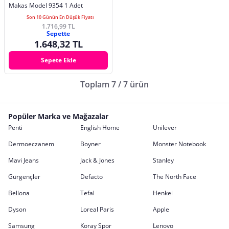
Makas Model 9354 1 Adet
Son 10 Günün En Düşük Fiyatı
1.716,99 TL
Sepette
1.648,32 TL
Sepete Ekle
Toplam 7 / 7 ürün
Popüler Marka ve Mağazalar
Penti
English Home
Unilever
Dermoeczanem
Boyner
Monster Notebook
Mavi Jeans
Jack & Jones
Stanley
Gürgençler
Defacto
The North Face
Bellona
Tefal
Henkel
Dyson
Loreal Paris
Apple
Samsung
Koray Spor
Lenovo