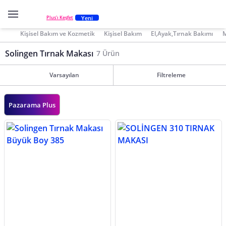
Yeni
Plus'ı Keşfet
Kişisel Bakım ve Kozmetik
Kişisel Bakım
El,Ayak,Tırnak Bakımı
M
Solingen Tırnak Makası
7 Ürün
Varsayılan
Filtreleme
Pazarama Plus