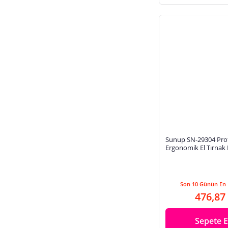
Sunup SN-29304 Pro
Ergonomik El Tırnak
70Mm Paslanmaz Çel
Son 10 Günün En 
476,87
Sepete E