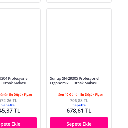
304 Profesyonel
Sunup SN-29305 Profesyonel
l Tırnak Makası
Ergonomik El Tırnak Makası
maz Çelik Mat Satin
70mm Paslanmaz Çelik Siyah Mat
Renk
Günün En Düşük Fiyatı
Son 10 Günün En Düşük Fiyatı
672,26 TL
706,88 TL
Sepette
Sepette
45,37 TL
678,61 TL
epete Ekle
Sepete Ekle