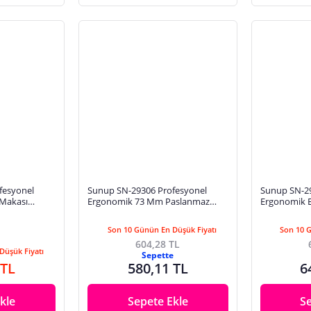
fesyonel
Sunup SN-29306 Profesyonel
Sunup SN-29
 Makası
Ergonomik 73 Mm Paslanmaz
Ergonomik E
ik Mat Satin
Çelik El Ayak Tırnak Makası
70mm Paslan
Son 10 Günün En Düşük Fiyatı
Son 10 
604,28 TL
Düşük Fiyatı
Sepette
 TL
580,11 TL
6
kle
Sepete Ekle
S