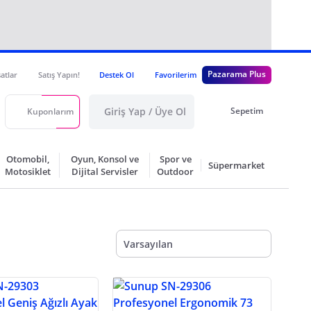
Pazarama Plus
satlar
Satış Yapın!
Destek Ol
Favorilerim
Giriş Yap / Üye Ol
Sepetim
Kuponlarım
Otomobil,
Oyun, Konsol ve
Spor ve
Süpermarket
Motosiklet
Dijital Servisler
Outdoor
Varsayılan