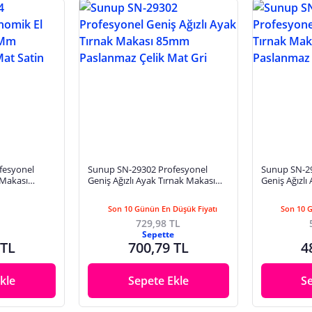
fesyonel
Sunup SN-29302 Profesyonel
Sunup SN-29
 Makası
Geniş Ağızlı Ayak Tırnak Makası
Geniş Ağızlı
ik Mat Satin
85mm Paslanmaz Çelik Mat Gri
85Mm Paslan
Son 10 Günün En Düşük Fiyatı
Son 10 
729,98 TL
Sepette
 TL
700,79 TL
4
kle
Sepete Ekle
S