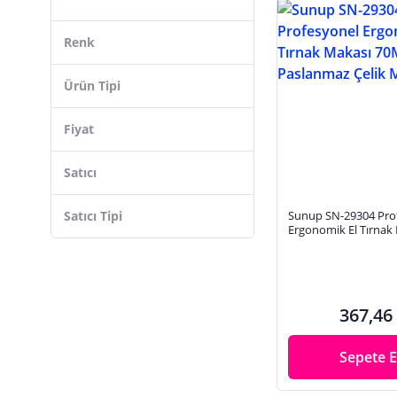
TRIM
MUGGİO
Renk
CrossPointMedikal
Ezere
Ürün Tipi
FENİŞ
Fiyat
Modacar
Beter Elite
Satıcı
Kozmedshop
Satıcı Tipi
Sunup SN-29304 Pro
Anıl
Ergonomik El Tırnak
Najmaddin.com
70Mm Paslanmaz Çel
busstier
367,46
Sepete E