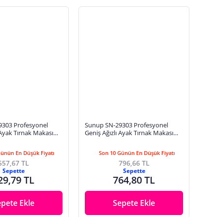
303 Profesyonel
Sunup SN-29303 Profesyonel
 Ayak Tırnak Makası
Geniş Ağızlı Ayak Tırnak Makası
iyah
85mm Mat Siyah
Günün En Düşük Fiyatı
Son 10 Günün En Düşük Fiyatı
557,67 TL
796,66 TL
Sepette
Sepette
29,79 TL
764,80 TL
epete Ekle
Sepete Ekle