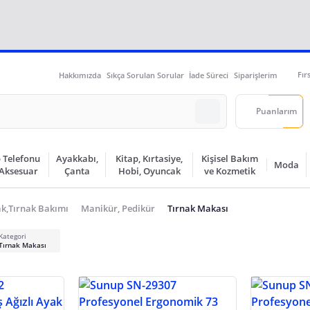
Fır
Hakkımızda
Sıkça Sorulan Sorular
İade Süreci
Siparişlerim
Puanlarım
 Telefonu
Ayakkabı,
Kitap, Kırtasiye,
Kişisel Bakım
Moda
 Aksesuar
Çanta
Hobi, Oyuncak
ve Kozmetik
ak,Tırnak Bakımı
Manikür, Pedikür
Tırnak Makası
Kategori
Tırnak Makası