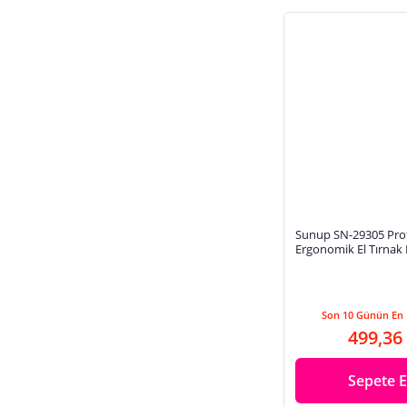
Sunup SN-29305 Pro
Ergonomik El Tırnak
70Mm Paslanmaz Çel
Renk
Son 10 Günün En 
499,36
Sepete E