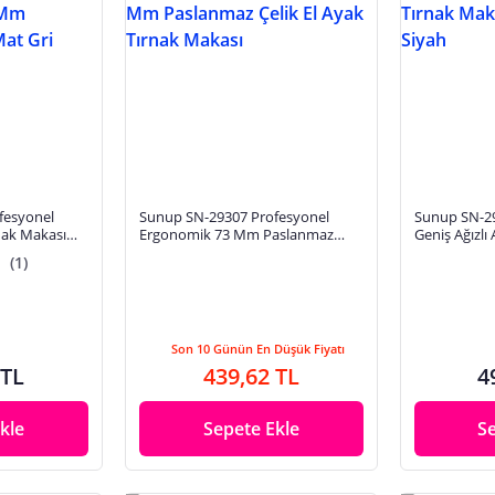
fesyonel
Sunup SN-29307 Profesyonel
Sunup SN-29
rnak Makası
Ergonomik 73 Mm Paslanmaz
Geniş Ağızlı
ik Mat Gri
Çelik El Ayak Tırnak Makası
85Mm Mat S
(1)
Son 10 Günün En Düşük Fiyatı
 TL
439,62 TL
4
kle
Sepete Ekle
S