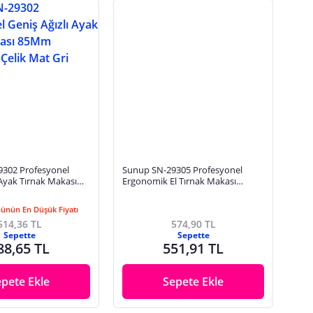
302 Profesyonel
Sunup SN-29305 Profesyonel
 Ayak Tırnak Makası
Ergonomik El Tırnak Makası
maz Çelik Mat Gri
70Mm Paslanmaz Çelik Siyah Mat
Renk
Günün En Düşük Fiyatı
514,36 TL
574,90 TL
Sepette
Sepette
88,65 TL
551,91 TL
epete Ekle
Sepete Ekle