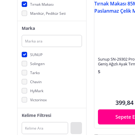
Tırnak Makası
Manikür, Pedikür Seti
Marka
SUNUP
Sunup SN-29302 Pro
Solingen
Geniş Ağızlı Ayak Tı
85Mm Paslanmaz Çel
5
Tarko
Chavin
HyMark
Victorinox
399,84
Xiaomi
Kelime Filtresi
Sepete E
Tweezerman
Gold Beauty