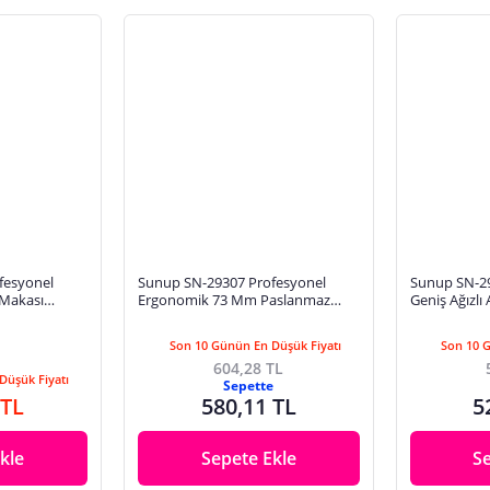
fesyonel
Sunup SN-29307 Profesyonel
Sunup SN-29
 Makası
Ergonomik 73 Mm Paslanmaz
Geniş Ağızlı
ik Siyah Mat
Çelik El Ayak Tırnak Makası
85Mm Mat S
Son 10 Günün En Düşük Fiyatı
Son 10 
604,28 TL
Düşük Fiyatı
Sepette
 TL
580,11 TL
5
kle
Sepete Ekle
S