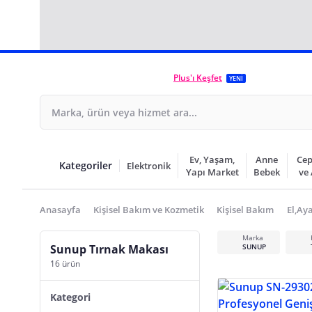
Plus'ı Keşfet
YENİ
Ev, Yaşam,
Anne
Cep
Kategoriler
Elektronik
Yapı Market
Bebek
ve
Anasayfa
Kişisel Bakım ve Kozmetik
Kişisel Bakım
El,Ay
Marka
Sunup Tırnak Makası
SUNUP
16 ürün
Kategori