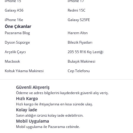
iPhone 15
iPhone 17
Galaxy A56
Redmi 15C
iPhone 16e
Galaxy S25FE
Öne Çıkanlar
Pazarama Blog
Harem Altın
Dyson Süpürge
Bilezik Fiyatları
Arçelik Çaycı
205 55 R16 Kış Lastiği
Macbook
Bulaşık Makinesi
Koltuk Yıkama Makinesi
Cep Telefonu
Güvenli Alışveriş
Ödeme ve adres bilgilerini kaydederek güvenli alış veriş.
Hızlı Kargo
Hızlı kargo ile ihtiyaçlarına en kısa sürede ulaş.
Kolay İade
Satın aldığın ürünü kolay iade edebilirsin.
Mobil Uygulama
Mobil uygulama ile Pazarama cebinde.