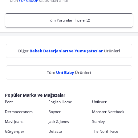
Ürün
YCY GRUOP
satıcısından alındı
Tüm Yorumları İncele (2)
Diğer
Bebek Deterjanları ve Yumuşatıcılar
Ürünleri
Tüm
Uni Baby
Ürünleri
Popüler Marka ve Mağazalar
Penti
English Home
Unilever
Dermoeczanem
Boyner
Monster Notebook
Mavi Jeans
Jack & Jones
Stanley
Gürgençler
Defacto
The North Face