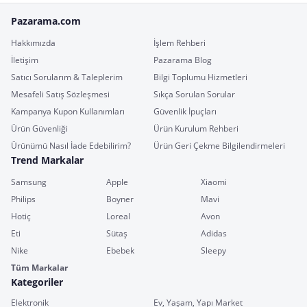
Pazarama.com
Hakkımızda
İşlem Rehberi
İletişim
Pazarama Blog
Satıcı Sorularım & Taleplerim
Bilgi Toplumu Hizmetleri
Mesafeli Satış Sözleşmesi
Sıkça Sorulan Sorular
Kampanya Kupon Kullanımları
Güvenlik İpuçları
Ürün Güvenliği
Ürün Kurulum Rehberi
Ürünümü Nasıl İade Edebilirim?
Ürün Geri Çekme Bilgilendirmeleri
Trend Markalar
Samsung
Apple
Xiaomi
Philips
Boyner
Mavi
Hotiç
Loreal
Avon
Eti
Sütaş
Adidas
Nike
Ebebek
Sleepy
Tüm Markalar
Kategoriler
Elektronik
Ev, Yaşam, Yapı Market