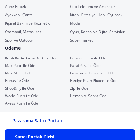
Anne Bebek
Cep Telefonu ve Aksesuar
Ayakkabı, Çanta
Kitap, Kırtasiye, Hobi, Oyuncak
Kişisel Bakım ve Kozmetik
Moda
Otomobil, Motosiklet
Oyun, Konsol ve Dijital Servisler
Spor ve Outdoor
Süpermarket
Ödeme
Kredi Kartı/Banka Kartı ile Öde
Bankkart Lira ile Öde
MaxiPuan ile Öde
ParafPara ile Öde
MaxiMil ile Öde
Pazarama Cüzdan ile Öde
Bonus ile Öde
Hediye Puan Pluxee ile Öde
Shop&Fly ile Öde
Zip ile Öde
World Puan ile Öde
Hemen Al Sonra Öde
Axess Puan ile Öde
Pazarama Satıcı Portalı
Satıcı Portalı Girişi