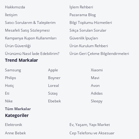
Hakkımızda
İşlem Rehberi
İletişim
Pazarama Blog
Satıcı Sorularım & Taleplerim
Bilgi Toplumu Hizmetleri
Mesafeli Satış Sözleşmesi
Sıkça Sorulan Sorular
Kampanya Kupon Kullanımları
Güvenlik İpuçları
Ürün Güvenliği
Ürün Kurulum Rehberi
Ürünümü Nasıl İade Edebilirim?
Ürün Geri Çekme Bilgilendirmeleri
Trend Markalar
Samsung
Apple
Xiaomi
Philips
Boyner
Mavi
Hotiç
Loreal
Avon
Eti
Sütaş
Adidas
Nike
Ebebek
Sleepy
Tüm Markalar
Kategoriler
Elektronik
Ev, Yaşam, Yapı Market
Anne Bebek
Cep Telefonu ve Aksesuar