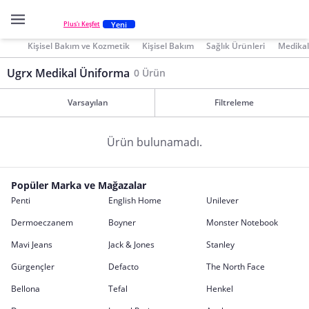
Yeni
Plus'ı Keşfet
Kişisel Bakım ve Kozmetik
Kişisel Bakım
Sağlık Ürünleri
Medikal
Ugrx Medikal Üniforma
0 Ürün
Varsayılan
Filtreleme
Ürün bulunamadı.
Popüler Marka ve Mağazalar
Penti
English Home
Unilever
Dermoeczanem
Boyner
Monster Notebook
Mavi Jeans
Jack & Jones
Stanley
Gürgençler
Defacto
The North Face
Bellona
Tefal
Henkel