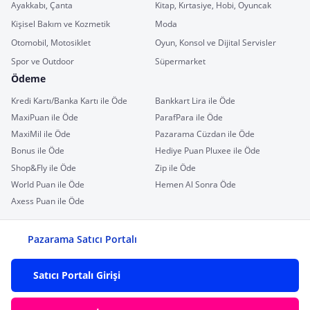
Ayakkabı, Çanta
Kitap, Kırtasiye, Hobi, Oyuncak
Kişisel Bakım ve Kozmetik
Moda
Otomobil, Motosiklet
Oyun, Konsol ve Dijital Servisler
Spor ve Outdoor
Süpermarket
Ödeme
Kredi Kartı/Banka Kartı ile Öde
Bankkart Lira ile Öde
MaxiPuan ile Öde
ParafPara ile Öde
MaxiMil ile Öde
Pazarama Cüzdan ile Öde
Bonus ile Öde
Hediye Puan Pluxee ile Öde
Shop&Fly ile Öde
Zip ile Öde
World Puan ile Öde
Hemen Al Sonra Öde
Axess Puan ile Öde
Pazarama Satıcı Portalı
Satıcı Portalı Girişi