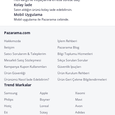
Kolay İade
Satın aldığın ürünü kolay iade edebilirsin.
Mobil Uygulama
Mobil uygulama ile Pazarama cebinde.
Pazarama.com
Hakkımızda
İşlem Rehberi
İletişim
Pazarama Blog
Satıcı Sorularım & Taleplerim
Bilgi Toplumu Hizmetleri
Mesafeli Satış Sözleşmesi
Sıkça Sorulan Sorular
Kampanya Kupon Kullanımları
Güvenlik İpuçları
Ürün Güvenliği
Ürün Kurulum Rehberi
Ürünümü Nasıl İade Edebilirim?
Ürün Geri Çekme Bilgilendirmeleri
Trend Markalar
Samsung
Apple
Xiaomi
Philips
Boyner
Mavi
Hotiç
Loreal
Avon
Eti
Sütaş
Adidas