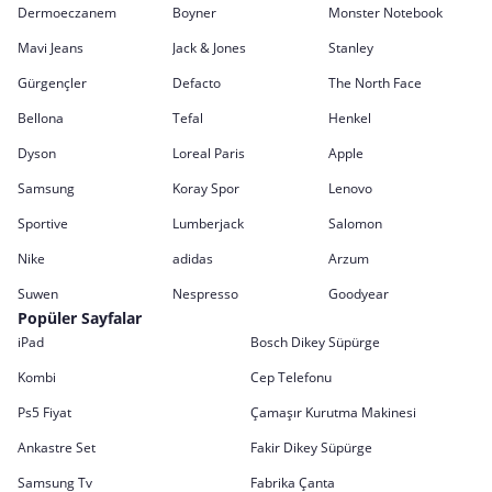
Dermoeczanem
Boyner
Monster Notebook
Mavi Jeans
Jack & Jones
Stanley
Gürgençler
Defacto
The North Face
Bellona
Tefal
Henkel
Dyson
Loreal Paris
Apple
Samsung
Koray Spor
Lenovo
Sportive
Lumberjack
Salomon
Nike
adidas
Arzum
Suwen
Nespresso
Goodyear
Popüler Sayfalar
iPad
Bosch Dikey Süpürge
Kombi
Cep Telefonu
Ps5 Fiyat
Çamaşır Kurutma Makinesi
Ankastre Set
Fakir Dikey Süpürge
Samsung Tv
Fabrika Çanta