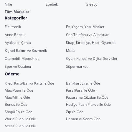
Nike
Ebebek
Sleepy
Tüm Markalar
Kategoriler
Elektronik
Ev, Yaşam, Yapı Market
Anne Bebek
Cep Telefonu ve Aksesuar
Ayakkabı, Çanta
Kitap, Kırtasiye, Hobi, Oyuncak
Kişisel Bakım ve Kozmetik
Moda
Otomobil, Motosiklet
Oyun, Konsol ve Dijital Servisler
Spor ve Outdoor
Süpermarket
Ödeme
Kredi Kartı/Banka Kartı ile Öde
Bankkart Lira ile Öde
MaxiPuan ile Öde
ParafPara ile Öde
MaxiMil ile Öde
Pazarama Cüzdan ile Öde
Bonus ile Öde
Hediye Puan Pluxee ile Öde
Shop&Fly ile Öde
Zip ile Öde
World Puan ile Öde
Hemen Al Sonra Öde
Axess Puan ile Öde