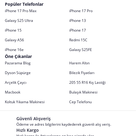
Popüler Telefonlar
iPhone 17 Pro Max
iPhone 17 Pro
Galaxy S25 Ultra
iPhone 13
iPhone 15
iPhone 17
Galaxy A56
Redmi 15C
iPhone 16e
Galaxy S25FE
Öne Çıkanlar
Pazarama Blog
Harem Altın
Dyson Süpürge
Bilezik Fiyatları
Arçelik Çaycı
205 55 R16 Kış Lastiği
Macbook
Bulaşık Makinesi
Koltuk Yıkama Makinesi
Cep Telefonu
Güvenli Alışveriş
Ödeme ve adres bilgilerini kaydederek güvenli alış veriş.
Hızlı Kargo
Hızlı kargo ile ihtiyaçlarına en kısa sürede ulaş.