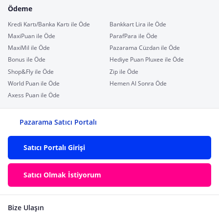
Ödeme
Kredi Kartı/Banka Kartı ile Öde
Bankkart Lira ile Öde
MaxiPuan ile Öde
ParafPara ile Öde
MaxiMil ile Öde
Pazarama Cüzdan ile Öde
Bonus ile Öde
Hediye Puan Pluxee ile Öde
Shop&Fly ile Öde
Zip ile Öde
World Puan ile Öde
Hemen Al Sonra Öde
Axess Puan ile Öde
Pazarama Satıcı Portalı
Satıcı Portalı Girişi
Satıcı Olmak İstiyorum
Bize Ulaşın