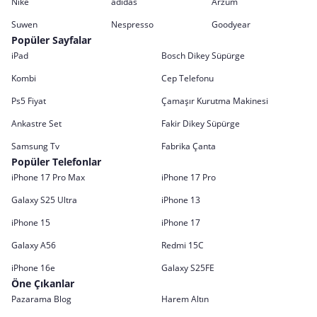
Nike
adidas
Arzum
Suwen
Nespresso
Goodyear
Popüler Sayfalar
iPad
Bosch Dikey Süpürge
Kombi
Cep Telefonu
Ps5 Fiyat
Çamaşır Kurutma Makinesi
Ankastre Set
Fakir Dikey Süpürge
Samsung Tv
Fabrika Çanta
Popüler Telefonlar
iPhone 17 Pro Max
iPhone 17 Pro
Galaxy S25 Ultra
iPhone 13
iPhone 15
iPhone 17
Galaxy A56
Redmi 15C
iPhone 16e
Galaxy S25FE
Öne Çıkanlar
Pazarama Blog
Harem Altın