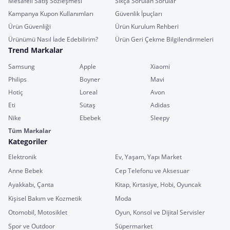
Mesafeli Satış Sözleşmesi
Sıkça Sorulan Sorular
Kampanya Kupon Kullanımları
Güvenlik İpuçları
Ürün Güvenliği
Ürün Kurulum Rehberi
Ürünümü Nasıl İade Edebilirim?
Ürün Geri Çekme Bilgilendirmeleri
Trend Markalar
Samsung
Apple
Xiaomi
Philips
Boyner
Mavi
Hotiç
Loreal
Avon
Eti
Sütaş
Adidas
Nike
Ebebek
Sleepy
Tüm Markalar
Kategoriler
Elektronik
Ev, Yaşam, Yapı Market
Anne Bebek
Cep Telefonu ve Aksesuar
Ayakkabı, Çanta
Kitap, Kırtasiye, Hobi, Oyuncak
Kişisel Bakım ve Kozmetik
Moda
Otomobil, Motosiklet
Oyun, Konsol ve Dijital Servisler
Spor ve Outdoor
Süpermarket