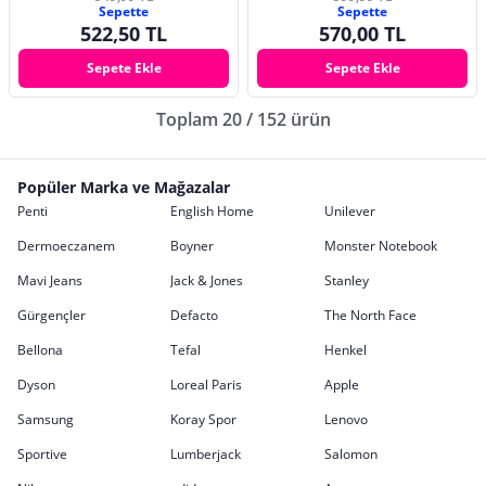
Sepette
Sepette
522,50 TL
570,00 TL
Sepete Ekle
Sepete Ekle
Toplam 20 / 152 ürün
Popüler Marka ve Mağazalar
Penti
English Home
Unilever
Dermoeczanem
Boyner
Monster Notebook
Mavi Jeans
Jack & Jones
Stanley
Gürgençler
Defacto
The North Face
Bellona
Tefal
Henkel
Dyson
Loreal Paris
Apple
Samsung
Koray Spor
Lenovo
Sportive
Lumberjack
Salomon