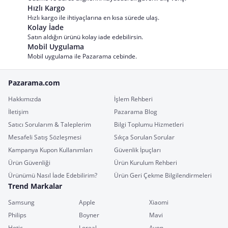
Hızlı Kargo
Hızlı kargo ile ihtiyaçlarına en kısa sürede ulaş.
Kolay İade
Satın aldığın ürünü kolay iade edebilirsin.
Mobil Uygulama
Mobil uygulama ile Pazarama cebinde.
Pazarama.com
Hakkımızda
İşlem Rehberi
İletişim
Pazarama Blog
Satıcı Sorularım & Taleplerim
Bilgi Toplumu Hizmetleri
Mesafeli Satış Sözleşmesi
Sıkça Sorulan Sorular
Kampanya Kupon Kullanımları
Güvenlik İpuçları
Ürün Güvenliği
Ürün Kurulum Rehberi
Ürünümü Nasıl İade Edebilirim?
Ürün Geri Çekme Bilgilendirmeleri
Trend Markalar
Samsung
Apple
Xiaomi
Philips
Boyner
Mavi
Hotiç
Loreal
Avon