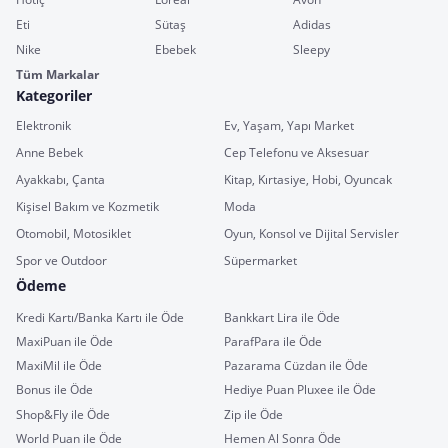
Eti
Sütaş
Adidas
Nike
Ebebek
Sleepy
Tüm Markalar
Kategoriler
Elektronik
Ev, Yaşam, Yapı Market
Anne Bebek
Cep Telefonu ve Aksesuar
Ayakkabı, Çanta
Kitap, Kırtasiye, Hobi, Oyuncak
Kişisel Bakım ve Kozmetik
Moda
Otomobil, Motosiklet
Oyun, Konsol ve Dijital Servisler
Spor ve Outdoor
Süpermarket
Ödeme
Kredi Kartı/Banka Kartı ile Öde
Bankkart Lira ile Öde
MaxiPuan ile Öde
ParafPara ile Öde
MaxiMil ile Öde
Pazarama Cüzdan ile Öde
Bonus ile Öde
Hediye Puan Pluxee ile Öde
Shop&Fly ile Öde
Zip ile Öde
World Puan ile Öde
Hemen Al Sonra Öde