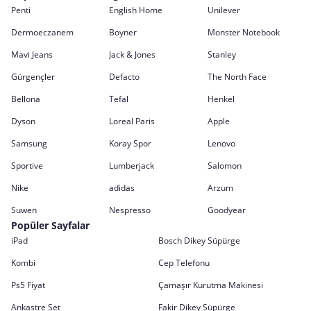
Penti
English Home
Unilever
Dermoeczanem
Boyner
Monster Notebook
Mavi Jeans
Jack & Jones
Stanley
Gürgençler
Defacto
The North Face
Bellona
Tefal
Henkel
Dyson
Loreal Paris
Apple
Samsung
Koray Spor
Lenovo
Sportive
Lumberjack
Salomon
Nike
adidas
Arzum
Suwen
Nespresso
Goodyear
Popüler Sayfalar
iPad
Bosch Dikey Süpürge
Kombi
Cep Telefonu
Ps5 Fiyat
Çamaşır Kurutma Makinesi
Ankastre Set
Fakir Dikey Süpürge