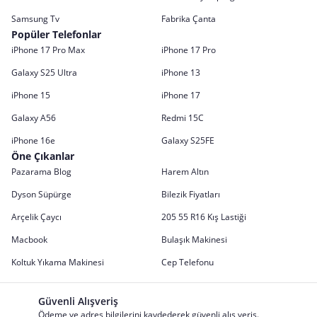
Samsung Tv
Fabrika Çanta
Popüler Telefonlar
iPhone 17 Pro Max
iPhone 17 Pro
Galaxy S25 Ultra
iPhone 13
iPhone 15
iPhone 17
Galaxy A56
Redmi 15C
iPhone 16e
Galaxy S25FE
Öne Çıkanlar
Pazarama Blog
Harem Altın
Dyson Süpürge
Bilezik Fiyatları
Arçelik Çaycı
205 55 R16 Kış Lastiği
Macbook
Bulaşık Makinesi
Koltuk Yıkama Makinesi
Cep Telefonu
Güvenli Alışveriş
Ödeme ve adres bilgilerini kaydederek güvenli alış veriş.