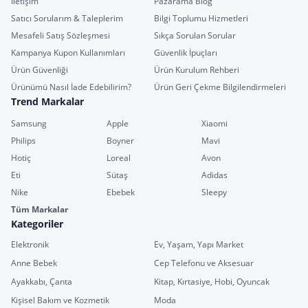
İletişim
Pazarama Blog
Satıcı Sorularım & Taleplerim
Bilgi Toplumu Hizmetleri
Mesafeli Satış Sözleşmesi
Sıkça Sorulan Sorular
Kampanya Kupon Kullanımları
Güvenlik İpuçları
Ürün Güvenliği
Ürün Kurulum Rehberi
Ürünümü Nasıl İade Edebilirim?
Ürün Geri Çekme Bilgilendirmeleri
Trend Markalar
Samsung
Apple
Xiaomi
Philips
Boyner
Mavi
Hotiç
Loreal
Avon
Eti
Sütaş
Adidas
Nike
Ebebek
Sleepy
Tüm Markalar
Kategoriler
Elektronik
Ev, Yaşam, Yapı Market
Anne Bebek
Cep Telefonu ve Aksesuar
Ayakkabı, Çanta
Kitap, Kırtasiye, Hobi, Oyuncak
Kişisel Bakım ve Kozmetik
Moda