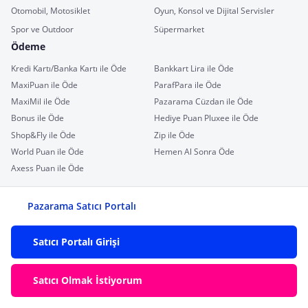
Otomobil, Motosiklet
Oyun, Konsol ve Dijital Servisler
Spor ve Outdoor
Süpermarket
Ödeme
Kredi Kartı/Banka Kartı ile Öde
Bankkart Lira ile Öde
MaxiPuan ile Öde
ParafPara ile Öde
MaxiMil ile Öde
Pazarama Cüzdan ile Öde
Bonus ile Öde
Hediye Puan Pluxee ile Öde
Shop&Fly ile Öde
Zip ile Öde
World Puan ile Öde
Hemen Al Sonra Öde
Axess Puan ile Öde
Pazarama Satıcı Portalı
Satıcı Portalı Girişi
Satıcı Olmak İstiyorum