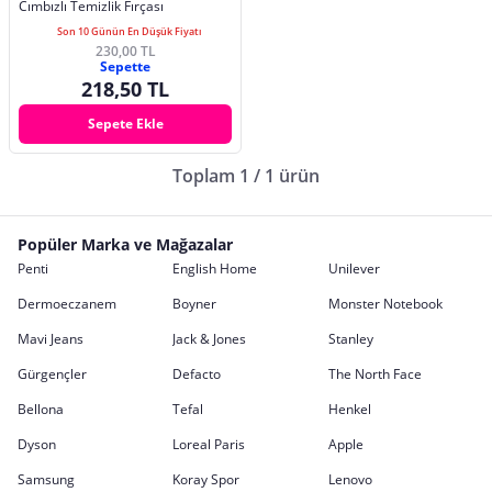
Cımbızlı Temizlik Fırçası
Son 10 Günün En Düşük Fiyatı
230,00 TL
Sepette
218,50 TL
Sepete Ekle
Toplam 1 / 1 ürün
Popüler Marka ve Mağazalar
Penti
English Home
Unilever
Dermoeczanem
Boyner
Monster Notebook
Mavi Jeans
Jack & Jones
Stanley
Gürgençler
Defacto
The North Face
Bellona
Tefal
Henkel
Dyson
Loreal Paris
Apple
Samsung
Koray Spor
Lenovo