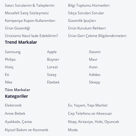
Satıcı Sorularım & Taleplerim
Bilgi Toplumu Hizmetleri
Mesafeli Satış Sözleşmesi
Sıkça Sorulan Sorular
Kampanya Kupon Kullanımları
Güvenlik İpuçları
Ürün Güvenliği
Ürün Kurulum Rehberi
Ürünümü Nasıl İade Edebilirim?
Ürün Geri Çekme Bilgilendirmeleri
Trend Markalar
Samsung
Apple
Xiaomi
Philips
Boyner
Mavi
Hotiç
Loreal
Avon
Eti
Sütaş
Adidas
Nike
Ebebek
Sleepy
Tüm Markalar
Kategoriler
Elektronik
Ev, Yaşam, Yapı Market
Anne Bebek
Cep Telefonu ve Aksesuar
Ayakkabı, Çanta
Kitap, Kırtasiye, Hobi, Oyuncak
Kişisel Bakım ve Kozmetik
Moda