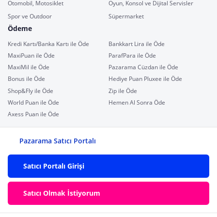
Otomobil, Motosiklet
Oyun, Konsol ve Dijital Servisler
Spor ve Outdoor
Süpermarket
Ödeme
Kredi Kartı/Banka Kartı ile Öde
Bankkart Lira ile Öde
MaxiPuan ile Öde
ParafPara ile Öde
MaxiMil ile Öde
Pazarama Cüzdan ile Öde
Bonus ile Öde
Hediye Puan Pluxee ile Öde
Shop&Fly ile Öde
Zip ile Öde
World Puan ile Öde
Hemen Al Sonra Öde
Axess Puan ile Öde
Pazarama Satıcı Portalı
Satıcı Portalı Girişi
Satıcı Olmak İstiyorum