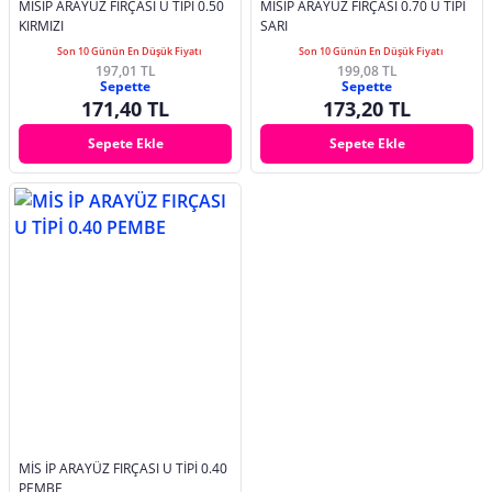
MİSİP ARAYÜZ FIRÇASI U TİPİ 0.50
MİSİP ARAYÜZ FIRÇASI 0.70 U TİPİ
KIRMIZI
SARI
Son 10 Günün En Düşük Fiyatı
Son 10 Günün En Düşük Fiyatı
197,01 TL
199,08 TL
Sepette
Sepette
171,40 TL
173,20 TL
Sepete Ekle
Sepete Ekle
MİS İP ARAYÜZ FIRÇASI U TİPİ 0.40
PEMBE