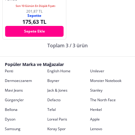
Son 10 Günün En Düşük Fiyatı
201,87 TL
Sepette
175,63 TL
Sepete Ekle
Toplam 3 / 3 ürün
Popüler Marka ve Mağazalar
Penti
English Home
Unilever
Dermoeczanem
Boyner
Monster Notebook
Mavi Jeans
Jack & Jones
Stanley
Gürgençler
Defacto
The North Face
Bellona
Tefal
Henkel
Dyson
Loreal Paris
Apple
Samsung
Koray Spor
Lenovo