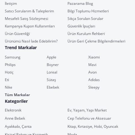
İletişim
Pazarama Blog
Satıcı Sorularım & Taleplerim
Bilgi Toplumu Hizmetleri
Mesafeli Satış Sözleşmesi
Sıkça Sorulan Sorular
Kampanya Kupon Kullanımları
Güvenlik İpuçları
Ürün Güvenliği
Ürün Kurulum Rehberi
Ürünümü Nasıl İade Edebilirim?
Ürün Geri Çekme Bilgilendirmeleri
Trend Markalar
Samsung
Apple
Xiaomi
Philips
Boyner
Mavi
Hotiç
Loreal
Avon
Eti
Sütaş
Adidas
Nike
Ebebek
Sleepy
Tüm Markalar
Kategoriler
Elektronik
Ev, Yaşam, Yapı Market
Anne Bebek
Cep Telefonu ve Aksesuar
Ayakkabı, Çanta
Kitap, Kırtasiye, Hobi, Oyuncak
Kişisel Bakım ve Kozmetik
Moda