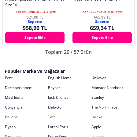
Size "4"
Son 10 Günün En Düşük Fiyatı
Son 10 Günün En Düşük Fiyatı
621,00 TL
665,99 TL
Sepette
Sepette
558,90 TL
659,34 TL
Sepete Ekle
Sepete Ekle
Toplam 20 / 57 ürün
Popüler Marka ve Mağazalar
Penti
English Home
Unilever
Dermoeczanem
Boyner
Monster Notebook
Mavi Jeans
Jack & Jones
Stanley
Gürgençler
Defacto
The North Face
Bellona
Tefal
Henkel
Dyson
Loreal Paris
Apple
Samsung
Koray Spor
Lenovo