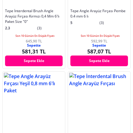
Tepe İnterdental Brush Angle
Tepe Angle Arayüz Fırçası Pembe
Arayüz Fırçası Kırmızı 0,4 Mm 6'lı
0.4 mm 6 lı
Paket Size "0"
5
(3)
2.3
(3)
Son 10 Günün En Düşük Fiyatı
Son 10 Günün En Düşük Fiyatı
645,90 TL
592,99 TL
Sepette
Sepette
581,31 TL
587,07 TL
Sepete Ekle
Sepete Ekle