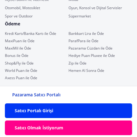
Otomobil, Motosiklet
Oyun, Konsol ve Dijital Servisler
Spor ve Outdoor
Süpermarket
Ödeme
Kredi Kartı/Banka Kartı ile Öde
Bankkart Lira ile Öde
MaxiPuan ile Öde
ParafPara ile Öde
MaxiMil ile Öde
Pazarama Cüzdan ile Öde
Bonus ile Öde
Hediye Puan Pluxee ile Öde
Shop&Fly ile Öde
Zip ile Öde
World Puan ile Öde
Hemen Al Sonra Öde
Axess Puan ile Öde
Pazarama Satıcı Portalı
Satıcı Portalı Girişi
Satıcı Olmak İstiyorum