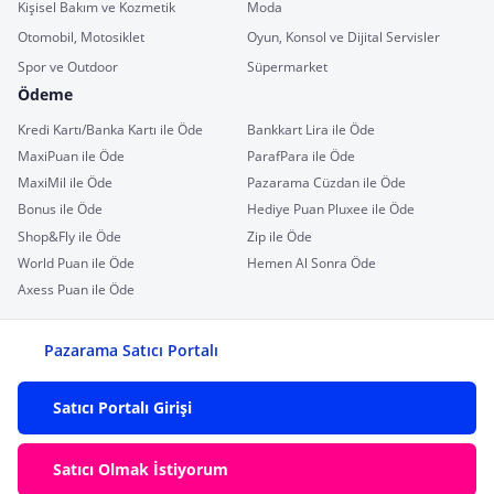
Kişisel Bakım ve Kozmetik
Moda
Otomobil, Motosiklet
Oyun, Konsol ve Dijital Servisler
Spor ve Outdoor
Süpermarket
Ödeme
Kredi Kartı/Banka Kartı ile Öde
Bankkart Lira ile Öde
MaxiPuan ile Öde
ParafPara ile Öde
MaxiMil ile Öde
Pazarama Cüzdan ile Öde
Bonus ile Öde
Hediye Puan Pluxee ile Öde
Shop&Fly ile Öde
Zip ile Öde
World Puan ile Öde
Hemen Al Sonra Öde
Axess Puan ile Öde
Pazarama Satıcı Portalı
Satıcı Portalı Girişi
Satıcı Olmak İstiyorum