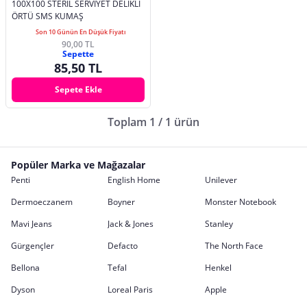
100X100 STERİL SERVİYET DELİKLİ
ÖRTÜ SMS KUMAŞ
Son 10 Günün En Düşük Fiyatı
90,00 TL
Sepette
85,50 TL
Sepete Ekle
Toplam 1 / 1 ürün
Popüler Marka ve Mağazalar
Penti
English Home
Unilever
Dermoeczanem
Boyner
Monster Notebook
Mavi Jeans
Jack & Jones
Stanley
Gürgençler
Defacto
The North Face
Bellona
Tefal
Henkel
Dyson
Loreal Paris
Apple