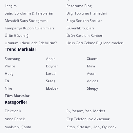
İletişim
Pazarama Blog
Satıcı Sorularım & Taleplerim
Bilgi Toplumu Hizmetleri
Mesafeli Satış Sözleşmesi
Sıkça Sorulan Sorular
Kampanya Kupon Kullanımları
Güvenlik İpuçları
Ürün Güvenliği
Ürün Kurulum Rehberi
Ürünümü Nasıl İade Edebilirim?
Ürün Geri Çekme Bilgilendirmeleri
Trend Markalar
Samsung
Apple
Xiaomi
Philips
Boyner
Mavi
Hotiç
Loreal
Avon
Eti
Sütaş
Adidas
Nike
Ebebek
Sleepy
Tüm Markalar
Kategoriler
Elektronik
Ev, Yaşam, Yapı Market
Anne Bebek
Cep Telefonu ve Aksesuar
Ayakkabı, Çanta
Kitap, Kırtasiye, Hobi, Oyuncak