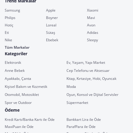
Trend Markalar
Samsung
Apple
Xiaomi
Philips
Boyner
Mavi
Hotiç
Loreal
Avon
Eti
Sütaş
Adidas
Nike
Ebebek
Sleepy
Tüm Markalar
Kategoriler
Elektronik
Ev, Yaşam, Yapı Market
Anne Bebek
Cep Telefonu ve Aksesuar
Ayakkabı, Çanta
Kitap, Kırtasiye, Hobi, Oyuncak
Kişisel Bakım ve Kozmetik
Moda
Otomobil, Motosiklet
Oyun, Konsol ve Dijital Servisler
Spor ve Outdoor
Süpermarket
Ödeme
Kredi Kartı/Banka Kartı ile Öde
Bankkart Lira ile Öde
MaxiPuan ile Öde
ParafPara ile Öde