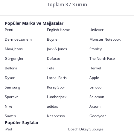
Toplam 3 / 3 ürün
Popüler Marka ve Mağazalar
Penti
English Home
Unilever
Dermoeczanem
Boyner
Monster Notebook
Mavi Jeans
Jack & Jones
Stanley
Gürgençler
Defacto
The North Face
Bellona
Tefal
Henkel
Dyson
Loreal Paris
Apple
Samsung
Koray Spor
Lenovo
Sportive
Lumberjack
Salomon
Nike
adidas
Arzum
Suwen
Nespresso
Goodyear
Popüler Sayfalar
iPad
Bosch Dikey Süpürge