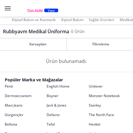
Yeni
Plus'ı Keşfet
Kişisel Bakım ve Kozmetik
Kişisel Bakım
Sağlık Ürünleri
Medikal
Rubbyavm Medikal Üniforma
0 Ürün
Varsayılan
Filtreleme
Ürün bulunamadı.
Popüler Marka ve Mağazalar
Penti
English Home
Unilever
Dermoeczanem
Boyner
Monster Notebook
Mavi Jeans
Jack & Jones
Stanley
Gürgençler
Defacto
The North Face
Bellona
Tefal
Henkel