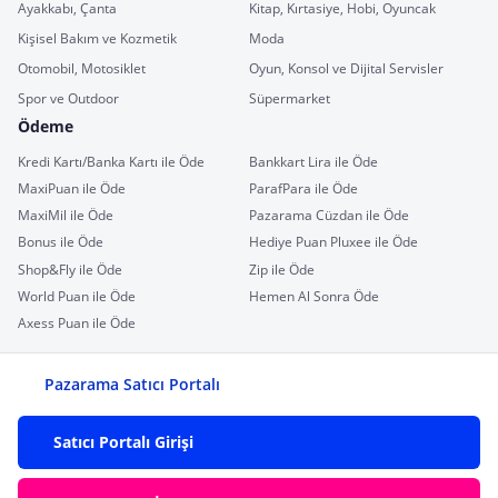
Ayakkabı, Çanta
Kitap, Kırtasiye, Hobi, Oyuncak
Kişisel Bakım ve Kozmetik
Moda
Otomobil, Motosiklet
Oyun, Konsol ve Dijital Servisler
Spor ve Outdoor
Süpermarket
Ödeme
Kredi Kartı/Banka Kartı ile Öde
Bankkart Lira ile Öde
MaxiPuan ile Öde
ParafPara ile Öde
MaxiMil ile Öde
Pazarama Cüzdan ile Öde
Bonus ile Öde
Hediye Puan Pluxee ile Öde
Shop&Fly ile Öde
Zip ile Öde
World Puan ile Öde
Hemen Al Sonra Öde
Axess Puan ile Öde
Pazarama Satıcı Portalı
Satıcı Portalı Girişi