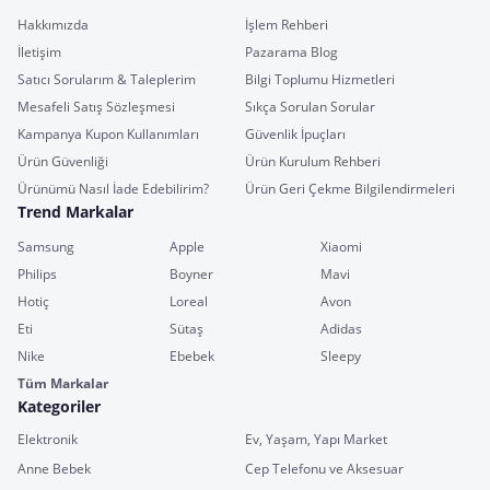
Hakkımızda
İşlem Rehberi
İletişim
Pazarama Blog
Satıcı Sorularım & Taleplerim
Bilgi Toplumu Hizmetleri
Mesafeli Satış Sözleşmesi
Sıkça Sorulan Sorular
Kampanya Kupon Kullanımları
Güvenlik İpuçları
Ürün Güvenliği
Ürün Kurulum Rehberi
Ürünümü Nasıl İade Edebilirim?
Ürün Geri Çekme Bilgilendirmeleri
Trend Markalar
Samsung
Apple
Xiaomi
Philips
Boyner
Mavi
Hotiç
Loreal
Avon
Eti
Sütaş
Adidas
Nike
Ebebek
Sleepy
Tüm Markalar
Kategoriler
Elektronik
Ev, Yaşam, Yapı Market
Anne Bebek
Cep Telefonu ve Aksesuar