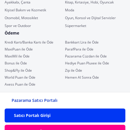
Ayakkabı, Çanta
Kitap, Kırtasiye, Hobi, Oyuncak
Kişisel Bakım ve Kozmetik
Moda
Otomobil, Motosiklet
Oyun, Konsol ve Dijital Servisler
Spor ve Outdoor
Süpermarket
Ödeme
Kredi Kartı/Banka Kartı ile Öde
Bankkart Lira ile Öde
MaxiPuan ile Öde
ParafPara ile Öde
MaxiMil ile Öde
Pazarama Cüzdan ile Öde
Bonus ile Öde
Hediye Puan Pluxee ile Öde
Shop&Fly ile Öde
Zip ile Öde
World Puan ile Öde
Hemen Al Sonra Öde
Axess Puan ile Öde
Pazarama Satıcı Portalı
Satıcı Portalı Girişi