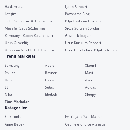
Hakkımızda
İşlem Rehberi
İletişim
Pazarama Blog
Satıcı Sorularım & Taleplerim
Bilgi Toplumu Hizmetleri
Mesafeli Satış Sözleşmesi
Sıkça Sorulan Sorular
Kampanya Kupon Kullanımları
Güvenlik İpuçları
Ürün Güvenliği
Ürün Kurulum Rehberi
Ürünümü Nasıl İade Edebilirim?
Ürün Geri Çekme Bilgilendirmeleri
Trend Markalar
Samsung
Apple
Xiaomi
Philips
Boyner
Mavi
Hotiç
Loreal
Avon
Eti
Sütaş
Adidas
Nike
Ebebek
Sleepy
Tüm Markalar
Kategoriler
Elektronik
Ev, Yaşam, Yapı Market
Anne Bebek
Cep Telefonu ve Aksesuar