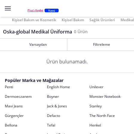
Yeni
Plus'ı Keşfet
Kişisel Bakım ve Kozmetik
Kişisel Bakım
Sağlık Ürünleri
Medikal
Oska-global Medikal Üniforma
0 Ürün
Varsayılan
Filtreleme
Ürün bulunamadı.
Popüler Marka ve Mağazalar
Penti
English Home
Unilever
Dermoeczanem
Boyner
Monster Notebook
Mavi Jeans
Jack & Jones
Stanley
Gürgençler
Defacto
The North Face
Bellona
Tefal
Henkel