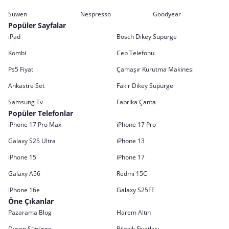
Suwen
Nespresso
Goodyear
Popüler Sayfalar
iPad
Bosch Dikey Süpürge
Kombi
Cep Telefonu
Ps5 Fiyat
Çamaşır Kurutma Makinesi
Ankastre Set
Fakir Dikey Süpürge
Samsung Tv
Fabrika Çanta
Popüler Telefonlar
iPhone 17 Pro Max
iPhone 17 Pro
Galaxy S25 Ultra
iPhone 13
iPhone 15
iPhone 17
Galaxy A56
Redmi 15C
iPhone 16e
Galaxy S25FE
Öne Çıkanlar
Pazarama Blog
Harem Altın
Dyson Süpürge
Bilezik Fiyatları