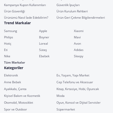
Kampanya Kupon Kullanımları
Güvenlik İpuçları
Ürün Güvenliği
Ürün Kurulum Rehberi
Ürünümü Nasıl İade Edebilirim?
Ürün Geri Çekme Bilgilendirmeleri
Trend Markalar
Samsung
Apple
Xiaomi
Philips
Boyner
Mavi
Hotiç
Loreal
Avon
Eti
Sütaş
Adidas
Nike
Ebebek
Sleepy
Tüm Markalar
Kategoriler
Elektronik
Ev, Yaşam, Yapı Market
Anne Bebek
Cep Telefonu ve Aksesuar
Ayakkabı, Çanta
Kitap, Kırtasiye, Hobi, Oyuncak
Kişisel Bakım ve Kozmetik
Moda
Otomobil, Motosiklet
Oyun, Konsol ve Dijital Servisler
Spor ve Outdoor
Süpermarket