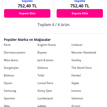
Sepette
Sepette
752,40 TL
752,40 TL
Sepete Ekle
Sepete Ekle
Toplam 4 / 4 ürün
Popüler Marka ve Mağazalar
Penti
English Home
Unilever
Dermoeczanem
Boyner
Monster Notebook
Mavi Jeans
Jack & Jones
Stanley
Gürgençler
Defacto
The North Face
Bellona
Tefal
Henkel
Dyson
Loreal Paris
Apple
Samsung
Koray Spor
Lenovo
Sportive
Lumberjack
Salomon
Nike
adidas
Arzum