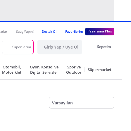
Pazarama Plus
satlar
Satış Yapın!
Destek Ol
Favorilerim
Giriş Yap / Üye Ol
Sepetim
Kuponlarım
Otomobil,
Oyun, Konsol ve
Spor ve
Süpermarket
Motosiklet
Dijital Servisler
Outdoor
Varsayılan