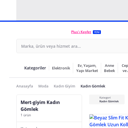
Plus'ı Keşfet
YENİ
Ev, Yaşam,
Anne
Cep
Kategoriler
Elektronik
Yapı Market
Bebek
ve
Anasayfa
Moda
Kadın Giyim
Kadın Gömlek
Kategori
Mert-giyim Kadın
Kadın Gömlek
Gömlek
1 ürün