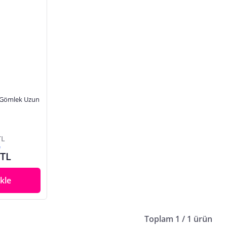
n Gömlek Uzun
TL
e
 TL
kle
Toplam 1 / 1 ürün