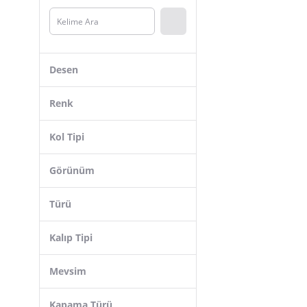
Lela
Armonika
Mavi
Desen
m marlo
Koton
Renk
Vitrin
Kol Tipi
Modkofoni
AB LOOKS
Görünüm
Alexander Gardi
Türü
Tudors
SERERO VOGUE
Kalıp Tipi
LUPINN
Mevsim
Kapama Türü