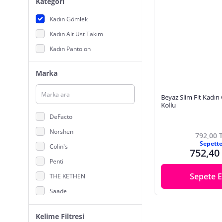
Kategori
Kadın Gömlek
Kadın Alt Üst Takım
Kadın Pantolon
Marka
Beyaz Slim Fit Kadı
Kollu
DeFacto
Norshen
792,00 
Sepett
Colin's
752,40
Penti
Sepete E
THE KETHEN
Saade
Hubsan
Kelime Filtresi
RICH