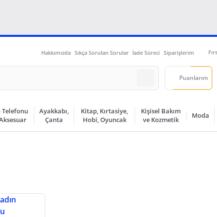
Fır
Hakkımızda
Sıkça Sorulan Sorular
İade Süreci
Siparişlerim
Puanlarım
 Telefonu
Ayakkabı,
Kitap, Kırtasiye,
Kişisel Bakım
Moda
 Aksesuar
Çanta
Hobi, Oyuncak
ve Kozmetik