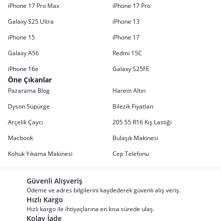
iPhone 17 Pro Max
iPhone 17 Pro
Galaxy S25 Ultra
iPhone 13
iPhone 15
iPhone 17
Galaxy A56
Redmi 15C
iPhone 16e
Galaxy S25FE
Öne Çıkanlar
Pazarama Blog
Harem Altın
Dyson Süpürge
Bilezik Fiyatları
Arçelik Çaycı
205 55 R16 Kış Lastiği
Macbook
Bulaşık Makinesi
Koltuk Yıkama Makinesi
Cep Telefonu
Güvenli Alışveriş
Ödeme ve adres bilgilerini kaydederek güvenli alış veriş.
Hızlı Kargo
Hızlı kargo ile ihtiyaçlarına en kısa sürede ulaş.
Kolay İade