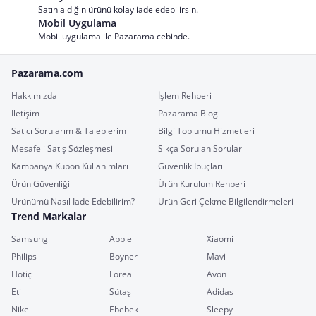
Satın aldığın ürünü kolay iade edebilirsin.
Mobil Uygulama
Mobil uygulama ile Pazarama cebinde.
Pazarama.com
Hakkımızda
İşlem Rehberi
İletişim
Pazarama Blog
Satıcı Sorularım & Taleplerim
Bilgi Toplumu Hizmetleri
Mesafeli Satış Sözleşmesi
Sıkça Sorulan Sorular
Kampanya Kupon Kullanımları
Güvenlik İpuçları
Ürün Güvenliği
Ürün Kurulum Rehberi
Ürünümü Nasıl İade Edebilirim?
Ürün Geri Çekme Bilgilendirmeleri
Trend Markalar
Samsung
Apple
Xiaomi
Philips
Boyner
Mavi
Hotiç
Loreal
Avon
Eti
Sütaş
Adidas
Nike
Ebebek
Sleepy