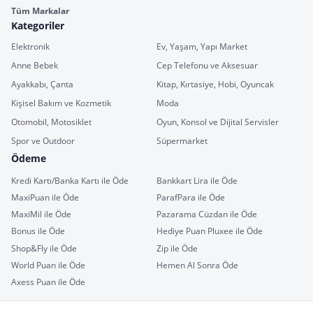
Tüm Markalar
Kategoriler
Elektronik
Ev, Yaşam, Yapı Market
Anne Bebek
Cep Telefonu ve Aksesuar
Ayakkabı, Çanta
Kitap, Kırtasiye, Hobi, Oyuncak
Kişisel Bakım ve Kozmetik
Moda
Otomobil, Motosiklet
Oyun, Konsol ve Dijital Servisler
Spor ve Outdoor
Süpermarket
Ödeme
Kredi Kartı/Banka Kartı ile Öde
Bankkart Lira ile Öde
MaxiPuan ile Öde
ParafPara ile Öde
MaxiMil ile Öde
Pazarama Cüzdan ile Öde
Bonus ile Öde
Hediye Puan Pluxee ile Öde
Shop&Fly ile Öde
Zip ile Öde
World Puan ile Öde
Hemen Al Sonra Öde
Axess Puan ile Öde