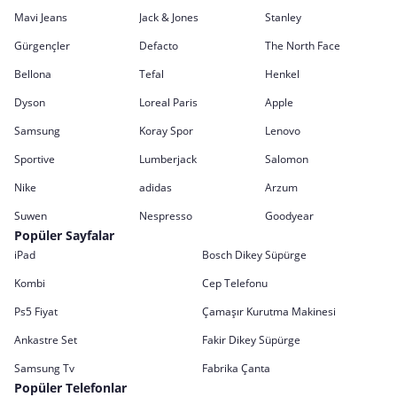
Mavi Jeans
Jack & Jones
Stanley
Gürgençler
Defacto
The North Face
Bellona
Tefal
Henkel
Dyson
Loreal Paris
Apple
Samsung
Koray Spor
Lenovo
Sportive
Lumberjack
Salomon
Nike
adidas
Arzum
Suwen
Nespresso
Goodyear
Popüler Sayfalar
iPad
Bosch Dikey Süpürge
Kombi
Cep Telefonu
Ps5 Fiyat
Çamaşır Kurutma Makinesi
Ankastre Set
Fakir Dikey Süpürge
Samsung Tv
Fabrika Çanta
Popüler Telefonlar