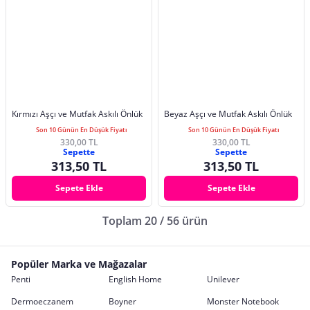
Kırmızı Aşçı ve Mutfak Askılı Önlük
Beyaz Aşçı ve Mutfak Askılı Önlük
Son 10 Günün En Düşük Fiyatı
Son 10 Günün En Düşük Fiyatı
330,00 TL
330,00 TL
Sepette
Sepette
313,50 TL
313,50 TL
Sepete Ekle
Sepete Ekle
Toplam 20 / 56 ürün
Popüler Marka ve Mağazalar
Penti
English Home
Unilever
Dermoeczanem
Boyner
Monster Notebook