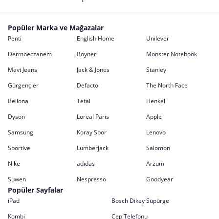
Popüler Marka ve Mağazalar
Penti
English Home
Unilever
Dermoeczanem
Boyner
Monster Notebook
Mavi Jeans
Jack & Jones
Stanley
Gürgençler
Defacto
The North Face
Bellona
Tefal
Henkel
Dyson
Loreal Paris
Apple
Samsung
Koray Spor
Lenovo
Sportive
Lumberjack
Salomon
Nike
adidas
Arzum
Suwen
Nespresso
Goodyear
Popüler Sayfalar
iPad
Bosch Dikey Süpürge
Kombi
Cep Telefonu