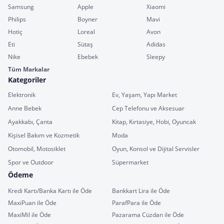
Samsung
Apple
Xiaomi
Philips
Boyner
Mavi
Hotiç
Loreal
Avon
Eti
Sütaş
Adidas
Nike
Ebebek
Sleepy
Tüm Markalar
Kategoriler
Elektronik
Ev, Yaşam, Yapı Market
Anne Bebek
Cep Telefonu ve Aksesuar
Ayakkabı, Çanta
Kitap, Kırtasiye, Hobi, Oyuncak
Kişisel Bakım ve Kozmetik
Moda
Otomobil, Motosiklet
Oyun, Konsol ve Dijital Servisler
Spor ve Outdoor
Süpermarket
Ödeme
Kredi Kartı/Banka Kartı ile Öde
Bankkart Lira ile Öde
MaxiPuan ile Öde
ParafPara ile Öde
MaxiMil ile Öde
Pazarama Cüzdan ile Öde