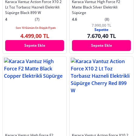
Karaca Vantuz Action Force X10 2
Karaca Vantuz High Force F2
Lt Toz Torbasız Hazneli Elektrikli
Matte Black Silver Elektrikli
Süpürge Black 899 W
Süpürge
4
(7)
4.6
(8)
7.990,00 TL
Son 10 Günün En Düşük Fiyatı
Sepette
4.499,00 TL
7.670,40 TL
Sepete Ekle
Sepete Ekle
Karaca Vantuz High Force F2
Karaca Vantuz Action Force X10 2