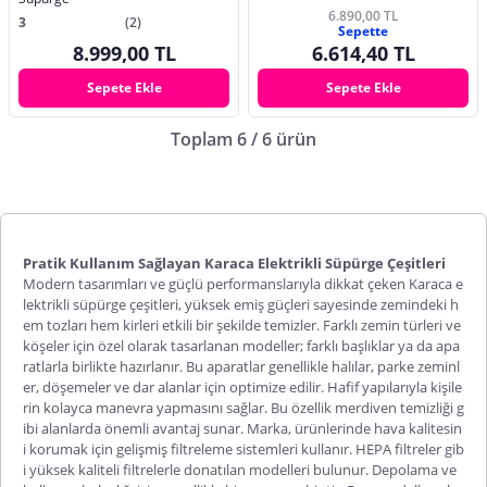
6.890,00 TL
3
(2)
Sepette
8.999,00 TL
6.614,40 TL
Sepete Ekle
Sepete Ekle
Toplam 6 / 6 ürün
Pratik Kullanım Sağlayan Karaca Elektrikli Süpürge Çeşitleri
Modern tasarımları ve güçlü performanslarıyla dikkat çeken
Karaca e
lektrikli süpürge
çeşitleri, yüksek emiş güçleri sayesinde zemindeki h
em tozları hem kirleri etkili bir şekilde temizler. Farklı zemin türleri ve
köşeler için özel olarak tasarlanan modeller; farklı başlıklar ya da apa
ratlarla birlikte hazırlanır. Bu aparatlar genellikle halılar, parke zeminl
er, döşemeler ve dar alanlar için optimize edilir. Hafif yapılarıyla kişile
rin kolayca manevra yapmasını sağlar. Bu özellik merdiven temizliği g
ibi alanlarda önemli avantaj sunar. Marka, ürünlerinde hava kalitesin
i korumak için gelişmiş filtreleme sistemleri kullanır. HEPA filtreler gib
i yüksek kaliteli filtrelerle donatılan modelleri bulunur. Depolama ve