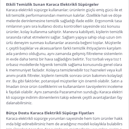
Etkili Temizlik Sunan Karaca Elektrikli Süpürgeler
Karaca elektrikli süpürge kullananlar
; ürünlerin güçlü emiş gücü ile et
kili temizlik performansından memnun kalırlar. Özellikle halı ve döşe
melerde derinlemesine temizlik sağladığı ifade edilir. Ergonomik tasa
rımlarının yanı sıra kullanıcı dostu kontrolleri sayesinde söz konusu
ürünler, kolay kullanıma sahiptir. Manevra kabiliyeti, kişilerin temizlik
sırasında rahat etmelerini sağlar. Sağlam yapıya sahip olup uzun öm
ürlü deneyim sunması kullananlar arasında beğeni toplar. Müşterile
r, çeşitli başlıklar ve aksesuarların farklı temizlik ihtiyaçlarını karşılam
ada yardımcı olduğunu, aynı zamanda gelişmiş filtreleme sistemlerin
in evde daha temiz bir hava sağladığını belirtir. Toz torbalı veya toz t
orbasız modellerde hijyenik temizlik sağlama konusunda genel olara
k memnuniyet fazladır. Kolayca temizlenebilir toz hazneleri veya kull
anımı pratik filtreler, kişilerin temizlik sonrası ürün bakımını kolaylaşt
ırır. Bu gibi faktörler, potansiyel müşteriler için önemli olabilir. Satın a
lmadan önce ürün özelliklerini ve kullananların tavsiyelerini inceleme
k faydalı olabilir. Aynı zamanda Pazarama’nın sunduğu
Karaca elektri
kli süpürge indirim
dönemlerini takip ederek çeşitli avantajlardan fay
dalanabilirsiniz.
Bütçe Dostu Karaca Elektrikli Süpürge Fiyatları
Karaca elektrikli süpürge yorumları
sayesinde hem tüm ürünler hakk
ında bilgi edinebilirsiniz hem de aradığınız modeli kolaylıkla bulabilirs