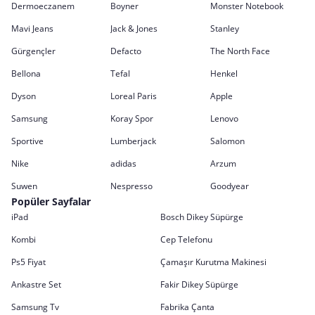
Dermoeczanem
Boyner
Monster Notebook
Mavi Jeans
Jack & Jones
Stanley
Gürgençler
Defacto
The North Face
Bellona
Tefal
Henkel
Dyson
Loreal Paris
Apple
Samsung
Koray Spor
Lenovo
Sportive
Lumberjack
Salomon
Nike
adidas
Arzum
Suwen
Nespresso
Goodyear
Popüler Sayfalar
iPad
Bosch Dikey Süpürge
Kombi
Cep Telefonu
Ps5 Fiyat
Çamaşır Kurutma Makinesi
Ankastre Set
Fakir Dikey Süpürge
Samsung Tv
Fabrika Çanta