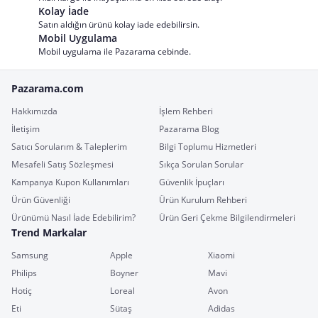
Kolay İade
Satın aldığın ürünü kolay iade edebilirsin.
Mobil Uygulama
Mobil uygulama ile Pazarama cebinde.
Pazarama.com
Hakkımızda
İşlem Rehberi
İletişim
Pazarama Blog
Satıcı Sorularım & Taleplerim
Bilgi Toplumu Hizmetleri
Mesafeli Satış Sözleşmesi
Sıkça Sorulan Sorular
Kampanya Kupon Kullanımları
Güvenlik İpuçları
Ürün Güvenliği
Ürün Kurulum Rehberi
Ürünümü Nasıl İade Edebilirim?
Ürün Geri Çekme Bilgilendirmeleri
Trend Markalar
Samsung
Apple
Xiaomi
Philips
Boyner
Mavi
Hotiç
Loreal
Avon
Eti
Sütaş
Adidas