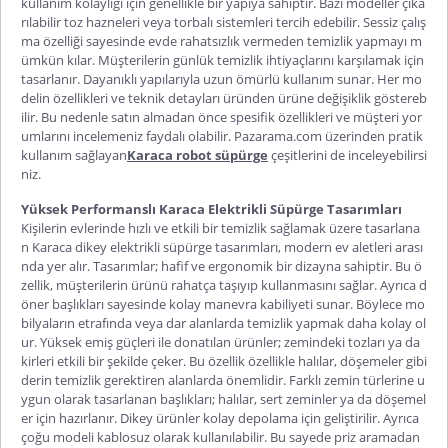
kullanım kolaylığı için genellikle bir yapıya sahiptir. Bazı modeller çıka
rılabilir toz hazneleri veya torbalı sistemleri tercih edebilir. Sessiz çalış
ma özelliği sayesinde evde rahatsızlık vermeden temizlik yapmayı m
ümkün kılar. Müşterilerin günlük temizlik ihtiyaçlarını karşılamak için
tasarlanır. Dayanıklı yapılarıyla uzun ömürlü kullanım sunar. Her mo
delin özellikleri ve teknik detayları üründen ürüne değişiklik göstereb
ilir. Bu nedenle satın almadan önce spesifik özellikleri ve müşteri yor
umlarını incelemeniz faydalı olabilir. Pazarama.com üzerinden pratik
kullanım sağlayan
Karaca robot süpürge
çeşitlerini de inceleyebilirsi
niz.
Yüksek Performanslı Karaca Elektrikli Süpürge Tasarımları
Kişilerin evlerinde hızlı ve etkili bir temizlik sağlamak üzere tasarlana
n
Karaca dikey elektrikli süpürge
tasarımları, modern ev aletleri arası
nda yer alır. Tasarımlar; hafif ve ergonomik bir dizayna sahiptir. Bu ö
zellik, müşterilerin ürünü rahatça taşıyıp kullanmasını sağlar. Ayrıca d
öner başlıkları sayesinde kolay manevra kabiliyeti sunar. Böylece mo
bilyaların etrafında veya dar alanlarda temizlik yapmak daha kolay ol
ur. Yüksek emiş güçleri ile donatılan ürünler; zemindeki tozları ya da
kirleri etkili bir şekilde çeker. Bu özellik özellikle halılar, döşemeler gibi
derin temizlik gerektiren alanlarda önemlidir. Farklı zemin türlerine u
ygun olarak tasarlanan başlıkları; halılar, sert zeminler ya da döşemel
er için hazırlanır. Dikey ürünler kolay depolama için geliştirilir. Ayrıca
çoğu modeli kablosuz olarak kullanılabilir. Bu sayede priz aramadan