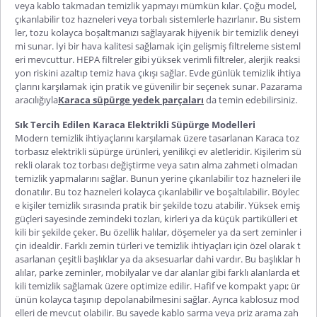
veya kablo takmadan temizlik yapmayı mümkün kılar. Çoğu model,
çıkarılabilir toz hazneleri veya torbalı sistemlerle hazırlanır. Bu sistem
ler, tozu kolayca boşaltmanızı sağlayarak hijyenik bir temizlik deneyi
mi sunar. İyi bir hava kalitesi sağlamak için gelişmiş filtreleme sisteml
eri mevcuttur. HEPA filtreler gibi yüksek verimli filtreler, alerjik reaksi
yon riskini azaltıp temiz hava çıkışı sağlar. Evde günlük temizlik ihtiya
çlarını karşılamak için pratik ve güvenilir bir seçenek sunar. Pazarama
aracılığıyla
Karaca süpürge yedek parçaları
da temin edebilirsiniz.
Sık Tercih Edilen Karaca Elektrikli Süpürge Modelleri
Modern temizlik ihtiyaçlarını karşılamak üzere tasarlanan
Karaca toz
torbasız elektrikli süpürge
ürünleri, yenilikçi ev aletleridir. Kişilerim sü
rekli olarak toz torbası değiştirme veya satın alma zahmeti olmadan
temizlik yapmalarını sağlar. Bunun yerine çıkarılabilir toz hazneleri ile
donatılır. Bu toz hazneleri kolayca çıkarılabilir ve boşaltılabilir. Böylec
e kişiler temizlik sırasında pratik bir şekilde tozu atabilir. Yüksek emiş
güçleri sayesinde zemindeki tozları, kirleri ya da küçük partikülleri et
kili bir şekilde çeker. Bu özellik halılar, döşemeler ya da sert zeminler i
çin idealdir. Farklı zemin türleri ve temizlik ihtiyaçları için özel olarak t
asarlanan çeşitli başlıklar ya da aksesuarlar dahi vardır. Bu başlıklar h
alılar, parke zeminler, mobilyalar ve dar alanlar gibi farklı alanlarda et
kili temizlik sağlamak üzere optimize edilir. Hafif ve kompakt yapı; ür
ünün kolayca taşınıp depolanabilmesini sağlar. Ayrıca kablosuz mod
elleri de mevcut olabilir. Bu sayede kablo sarma veya priz arama zah