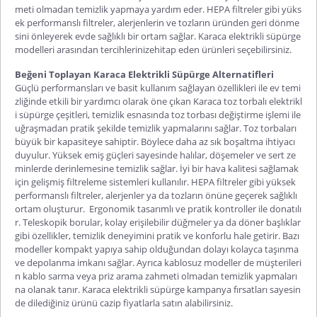
meti olmadan temizlik yapmaya yardım eder. HEPA filtreler gibi yüks
ek performanslı filtreler, alerjenlerin ve tozların üründen geri dönme
sini önleyerek evde sağlıklı bir ortam sağlar.
Karaca elektrikli süpürge
modelleri
arasından tercihlerinizehitap eden ürünleri seçebilirsiniz.
Beğeni Toplayan Karaca Elektrikli Süpürge Alternatifleri
Güçlü performansları ve basit kullanım sağlayan özellikleri ile ev temi
zliğinde etkili bir yardımcı olarak öne çıkan
Karaca toz torbalı elektrikl
i süpürge
çeşitleri, temizlik esnasında toz torbası değiştirme işlemi ile
uğraşmadan pratik şekilde temizlik yapmalarını sağlar. Toz torbaları
büyük bir kapasiteye sahiptir. Böylece daha az sık boşaltma ihtiyacı
duyulur. Yüksek emiş güçleri sayesinde halılar, döşemeler ve sert ze
minlerde derinlemesine temizlik sağlar. İyi bir hava kalitesi sağlamak
için gelişmiş filtreleme sistemleri kullanılır. HEPA filtreler gibi yüksek
performanslı filtreler, alerjenler ya da tozların önüne geçerek sağlıklı
ortam oluşturur. Ergonomik tasarımlı ve pratik kontroller ile donatılı
r. Teleskopik borular, kolay erişilebilir düğmeler ya da döner başlıklar
gibi özellikler, temizlik deneyimini pratik ve konforlu hale getirir. Bazı
modeller kompakt yapıya sahip olduğundan dolayı kolayca taşınma
ve depolanma imkanı sağlar. Ayrıca kablosuz modeller de müşterileri
n kablo sarma veya priz arama zahmeti olmadan temizlik yapmaları
na olanak tanır.
Karaca elektrikli süpürge kampanya
fırsatları sayesin
de dilediğiniz ürünü cazip fiyatlarla satın alabilirsiniz.