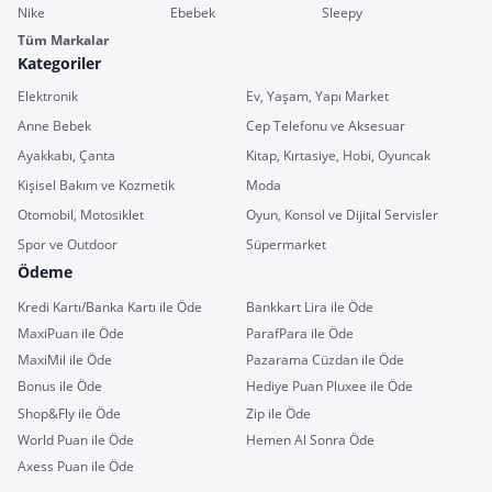
Nike
Ebebek
Sleepy
Tüm Markalar
Kategoriler
Elektronik
Ev, Yaşam, Yapı Market
Anne Bebek
Cep Telefonu ve Aksesuar
Ayakkabı, Çanta
Kitap, Kırtasiye, Hobi, Oyuncak
Kişisel Bakım ve Kozmetik
Moda
Otomobil, Motosiklet
Oyun, Konsol ve Dijital Servisler
Spor ve Outdoor
Süpermarket
Ödeme
Kredi Kartı/Banka Kartı ile Öde
Bankkart Lira ile Öde
MaxiPuan ile Öde
ParafPara ile Öde
MaxiMil ile Öde
Pazarama Cüzdan ile Öde
Bonus ile Öde
Hediye Puan Pluxee ile Öde
Shop&Fly ile Öde
Zip ile Öde
World Puan ile Öde
Hemen Al Sonra Öde
Axess Puan ile Öde