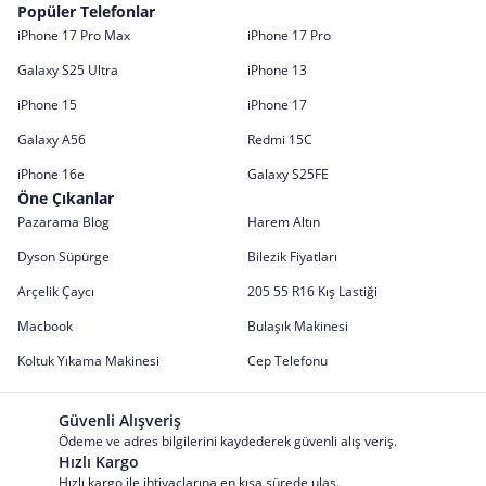
Popüler Telefonlar
iPhone 17 Pro Max
iPhone 17 Pro
Galaxy S25 Ultra
iPhone 13
iPhone 15
iPhone 17
Galaxy A56
Redmi 15C
iPhone 16e
Galaxy S25FE
Öne Çıkanlar
Pazarama Blog
Harem Altın
Dyson Süpürge
Bilezik Fiyatları
Arçelik Çaycı
205 55 R16 Kış Lastiği
Macbook
Bulaşık Makinesi
Koltuk Yıkama Makinesi
Cep Telefonu
Güvenli Alışveriş
Ödeme ve adres bilgilerini kaydederek güvenli alış veriş.
Hızlı Kargo
Hızlı kargo ile ihtiyaçlarına en kısa sürede ulaş.