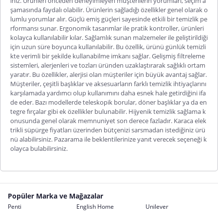
iniz. Ürünleri önceden deneyimleyen müşterilerin yorumları, seçim a
şamasında faydalı olabilir. Ürünlerin sağladığı özellikler genel olarak o
lumlu yorumlar alır. Güçlü emiş güçleri sayesinde etkili bir temizlik pe
rformansı sunar. Ergonomik tasarımlar ile pratik kontroller, ürünleri
kolayca kullanılabilir kılar. Sağlamlık sunan malzemeler ile geliştirildiği
için uzun süre boyunca kullanılabilir. Bu özellik, ürünü günlük temizli
kte verimli bir şekilde kullanabilme imkanı sağlar. Gelişmiş filtreleme
sistemleri, alerjenleri ve tozları üründen uzaklaştırarak sağlıklı ortam
yaratır. Bu özellikler, alerjisi olan müşteriler için büyük avantaj sağlar.
Müşteriler, çeşitli başlıklar ve aksesuarların farklı temizlik ihtiyaçlarını
karşılamada yardımcı olup kullanımını daha esnek hale getirdiğini ifa
de eder. Bazı modellerde teleskopik borular, döner başlıklar ya da en
tegre fırçalar gibi ek özellikler bulunabilir. Hijyenik temizlik sağlama k
onusunda genel olarak memnuniyet son derece fazladır.
Karaca elek
trikli süpürge fiyatları
üzerinden bütçenizi sarsmadan istediğiniz ürü
nü alabilirsiniz. Pazarama ile beklentilerinize yanıt verecek seçeneği k
olayca bulabilirsiniz.
Popüler Marka ve Mağazalar
Penti
English Home
Unilever