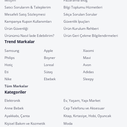
İletişim
Pazarama Blog
Satıcı Sorularım & Taleplerim
Bilgi Toplumu Hizmetleri
Mesafeli Satış Sözleşmesi
Sıkça Sorulan Sorular
Kampanya Kupon Kullanımları
Güvenlik İpuçları
Ürün Güvenliği
Ürün Kurulum Rehberi
Ürünümü Nasıl İade Edebilirim?
Ürün Geri Çekme Bilgilendirmeleri
Trend Markalar
Samsung
Apple
Xiaomi
Philips
Boyner
Mavi
Hotiç
Loreal
Avon
Eti
Sütaş
Adidas
Nike
Ebebek
Sleepy
Tüm Markalar
Kategoriler
Elektronik
Ev, Yaşam, Yapı Market
Anne Bebek
Cep Telefonu ve Aksesuar
Ayakkabı, Çanta
Kitap, Kırtasiye, Hobi, Oyuncak
Kişisel Bakım ve Kozmetik
Moda