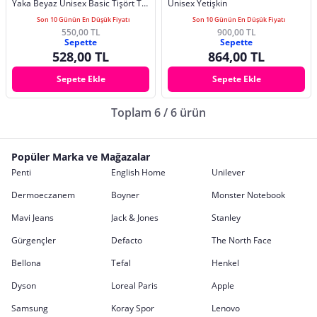
Yaka Beyaz Unisex Basic Tişört T-
Unisex Yetişkin
shirt
Son 10 Günün En Düşük Fiyatı
Son 10 Günün En Düşük Fiyatı
550,00 TL
900,00 TL
Sepette
Sepette
528,00 TL
864,00 TL
Sepete Ekle
Sepete Ekle
Toplam 6 / 6 ürün
Popüler Marka ve Mağazalar
Penti
English Home
Unilever
Dermoeczanem
Boyner
Monster Notebook
Mavi Jeans
Jack & Jones
Stanley
Gürgençler
Defacto
The North Face
Bellona
Tefal
Henkel
Dyson
Loreal Paris
Apple
Samsung
Koray Spor
Lenovo