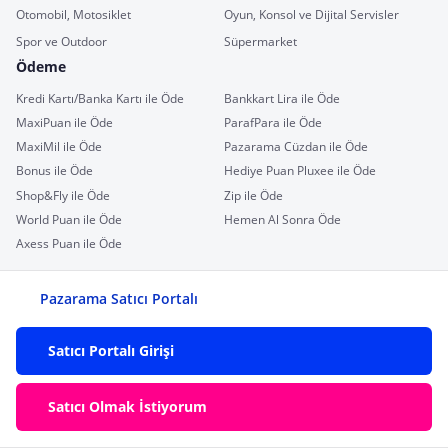
Otomobil, Motosiklet
Oyun, Konsol ve Dijital Servisler
Spor ve Outdoor
Süpermarket
Ödeme
Kredi Kartı/Banka Kartı ile Öde
Bankkart Lira ile Öde
MaxiPuan ile Öde
ParafPara ile Öde
MaxiMil ile Öde
Pazarama Cüzdan ile Öde
Bonus ile Öde
Hediye Puan Pluxee ile Öde
Shop&Fly ile Öde
Zip ile Öde
World Puan ile Öde
Hemen Al Sonra Öde
Axess Puan ile Öde
Pazarama Satıcı Portalı
Satıcı Portalı Girişi
Satıcı Olmak İstiyorum