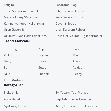
İletişim
Pazarama Blog
Satıcı Sorularım & Taleplerim
Bilgi Toplumu Hizmetleri
Mesafeli Satış Sözleşmesi
Sıkça Sorulan Sorular
Kampanya Kupon Kullanımları
Güvenlik İpuçları
Ürün Güvenliği
Ürün Kurulum Rehberi
Ürünümü Nasıl İade Edebilirim?
Ürün Geri Çekme Bilgilendirmeleri
Trend Markalar
Samsung
Apple
Xiaomi
Philips
Boyner
Mavi
Hotiç
Loreal
Avon
Eti
Sütaş
Adidas
Nike
Ebebek
Sleepy
Tüm Markalar
Kategoriler
Elektronik
Ev, Yaşam, Yapı Market
Anne Bebek
Cep Telefonu ve Aksesuar
Ayakkabı, Çanta
Kitap, Kırtasiye, Hobi, Oyuncak