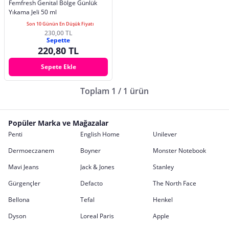
Femfresh Genital Bölge Günlük
Yıkama Jeli 50 ml
Son 10 Günün En Düşük Fiyatı
230,00 TL
Sepette
220,80 TL
Sepete Ekle
Toplam 1 / 1 ürün
Popüler Marka ve Mağazalar
Penti
English Home
Unilever
Dermoeczanem
Boyner
Monster Notebook
Mavi Jeans
Jack & Jones
Stanley
Gürgençler
Defacto
The North Face
Bellona
Tefal
Henkel
Dyson
Loreal Paris
Apple