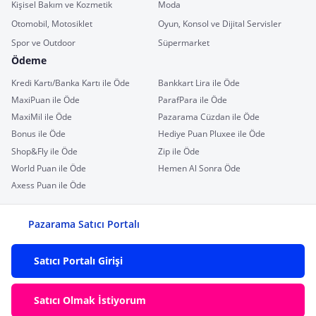
Kişisel Bakım ve Kozmetik
Moda
Otomobil, Motosiklet
Oyun, Konsol ve Dijital Servisler
Spor ve Outdoor
Süpermarket
Ödeme
Kredi Kartı/Banka Kartı ile Öde
Bankkart Lira ile Öde
MaxiPuan ile Öde
ParafPara ile Öde
MaxiMil ile Öde
Pazarama Cüzdan ile Öde
Bonus ile Öde
Hediye Puan Pluxee ile Öde
Shop&Fly ile Öde
Zip ile Öde
World Puan ile Öde
Hemen Al Sonra Öde
Axess Puan ile Öde
Pazarama Satıcı Portalı
Satıcı Portalı Girişi
Satıcı Olmak İstiyorum