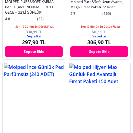
MOLPED PURE&SOFT KARMA
Molped Pure&Soft Uzun Avantajlı
PAKET (46'LI NORMAL + 30'LU
Mega Fırsat Paketi 72 Adet
GECE + 32'Lİ GÜNLÜK)
4.7
(165)
4.8
(22)
Son 10 Günün En Düşük Fiyatı
Son 10 Günün En Düşük Fiyatı
330,99 TL
340,99 TL
Sepette
Sepette
297,90 TL
306,90 TL
Sepete Ekle
Sepete Ekle