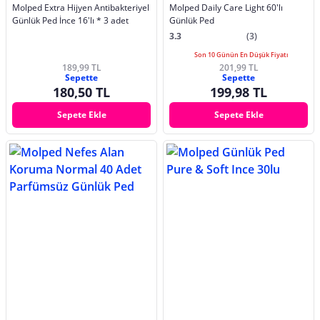
Molped Extra Hijyen Antibakteriyel
Molped Daily Care Light 60'lı
Günlük Ped İnce 16'lı * 3 adet
Günlük Ped
3.3
(3)
Son 10 Günün En Düşük Fiyatı
189,99 TL
201,99 TL
Sepette
Sepette
180,50 TL
199,98 TL
Sepete Ekle
Sepete Ekle