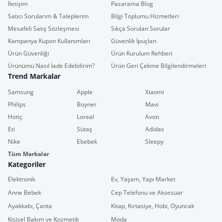
İletişim
Pazarama Blog
Satıcı Sorularım & Taleplerim
Bilgi Toplumu Hizmetleri
Mesafeli Satış Sözleşmesi
Sıkça Sorulan Sorular
Kampanya Kupon Kullanımları
Güvenlik İpuçları
Ürün Güvenliği
Ürün Kurulum Rehberi
Ürünümü Nasıl İade Edebilirim?
Ürün Geri Çekme Bilgilendirmeleri
Trend Markalar
Samsung
Apple
Xiaomi
Philips
Boyner
Mavi
Hotiç
Loreal
Avon
Eti
Sütaş
Adidas
Nike
Ebebek
Sleepy
Tüm Markalar
Kategoriler
Elektronik
Ev, Yaşam, Yapı Market
Anne Bebek
Cep Telefonu ve Aksesuar
Ayakkabı, Çanta
Kitap, Kırtasiye, Hobi, Oyuncak
Kişisel Bakım ve Kozmetik
Moda