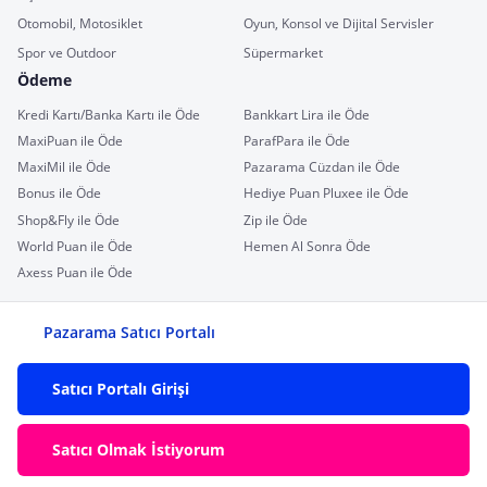
Otomobil, Motosiklet
Oyun, Konsol ve Dijital Servisler
Spor ve Outdoor
Süpermarket
Ödeme
Kredi Kartı/Banka Kartı ile Öde
Bankkart Lira ile Öde
MaxiPuan ile Öde
ParafPara ile Öde
MaxiMil ile Öde
Pazarama Cüzdan ile Öde
Bonus ile Öde
Hediye Puan Pluxee ile Öde
Shop&Fly ile Öde
Zip ile Öde
World Puan ile Öde
Hemen Al Sonra Öde
Axess Puan ile Öde
Pazarama Satıcı Portalı
Satıcı Portalı Girişi
Satıcı Olmak İstiyorum