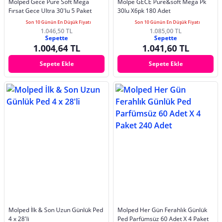
Molped Gece Pure Soft Mega
Molpe GECE Pure&soft Mega Pk
Fırsat Gece Ultra 30'lu 5 Paket
30lu X6pk 180 Adet
Son 10 Günün En Düşük Fiyatı
Son 10 Günün En Düşük Fiyatı
1.046,50 TL
1.085,00 TL
Sepette
Sepette
1.004,64 TL
1.041,60 TL
Sepete Ekle
Sepete Ekle
Molped İlk & Son Uzun Günlük Ped
Molped Her Gün Ferahlık Günlük
4 x 28'li
Ped Parfümsüz 60 Adet X 4 Paket