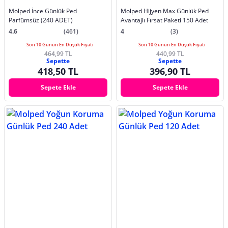
Molped İnce Günlük Ped
Molped Hijyen Max Günlük Ped
Parfümsüz (240 ADET)
Avantajlı Fırsat Paketi 150 Adet
4.6
(461)
4
(3)
Son 10 Günün En Düşük Fiyatı
Son 10 Günün En Düşük Fiyatı
464,99 TL
440,99 TL
Sepette
Sepette
418,50 TL
396,90 TL
Sepete Ekle
Sepete Ekle