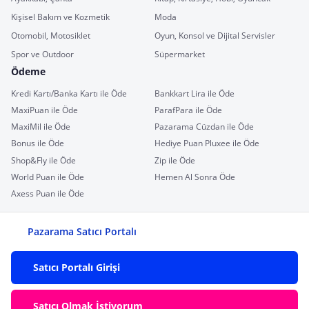
Kişisel Bakım ve Kozmetik
Moda
Otomobil, Motosiklet
Oyun, Konsol ve Dijital Servisler
Spor ve Outdoor
Süpermarket
Ödeme
Kredi Kartı/Banka Kartı ile Öde
Bankkart Lira ile Öde
MaxiPuan ile Öde
ParafPara ile Öde
MaxiMil ile Öde
Pazarama Cüzdan ile Öde
Bonus ile Öde
Hediye Puan Pluxee ile Öde
Shop&Fly ile Öde
Zip ile Öde
World Puan ile Öde
Hemen Al Sonra Öde
Axess Puan ile Öde
Pazarama Satıcı Portalı
Satıcı Portalı Girişi
Satıcı Olmak İstiyorum