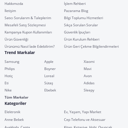
Hakkımızda
İşlem Rehberi
İletişim
Pazarama Blog
Satıcı Sorularım & Taleplerim
Bilgi Toplumu Hizmetleri
Mesafeli Satış Sözleşmesi
Sıkça Sorulan Sorular
Kampanya Kupon Kullanımları
Güvenlik İpuçları
Ürün Güvenliği
Ürün Kurulum Rehberi
Ürünümü Nasıl İade Edebilirim?
Ürün Geri Çekme Bilgilendirmeleri
Trend Markalar
Samsung
Apple
Xiaomi
Philips
Boyner
Mavi
Hotiç
Loreal
Avon
Eti
Sütaş
Adidas
Nike
Ebebek
Sleepy
Tüm Markalar
Kategoriler
Elektronik
Ev, Yaşam, Yapı Market
Anne Bebek
Cep Telefonu ve Aksesuar
Ayakkabı, Çanta
Kitap, Kırtasiye, Hobi, Oyuncak