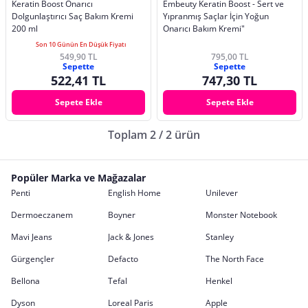
Keratin Boost Onarıcı
Embeuty Keratin Boost - Sert ve
Dolgunlaştırıcı Saç Bakım Kremi
Yıpranmış Saçlar İçin Yoğun
200 ml
Onarıcı Bakım Kremi"
Son 10 Günün En Düşük Fiyatı
549,90 TL
795,00 TL
Sepette
Sepette
522,41 TL
747,30 TL
Sepete Ekle
Sepete Ekle
Toplam 2 / 2 ürün
Popüler Marka ve Mağazalar
Penti
English Home
Unilever
Dermoeczanem
Boyner
Monster Notebook
Mavi Jeans
Jack & Jones
Stanley
Gürgençler
Defacto
The North Face
Bellona
Tefal
Henkel
Dyson
Loreal Paris
Apple