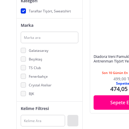
Kategori
Taraftar Tişört, Sweatshirt
Marka
Galatasaray
Diadora Veni Pamuk
Beşiktaş
Antrenman Tişört Yeş
TS Club
Son 10 Günün En 
Fenerbahçe
499,00 
Sepett
Crystal Ateliar
474,05
BJK
Sepete E
adidas
Kelime Filtresi
Hummel
Lenithra
Kalic Studio