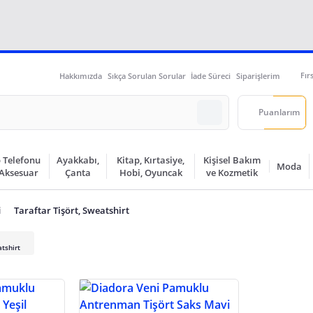
Fır
Hakkımızda
Sıkça Sorulan Sorular
İade Süreci
Siparişlerim
Puanlarım
 Telefonu
Ayakkabı,
Kitap, Kırtasiye,
Kişisel Bakım
Moda
 Aksesuar
Çanta
Hobi, Oyuncak
ve Kozmetik
i
Taraftar Tişört, Sweatshirt
atshirt