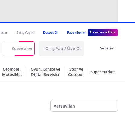
Pazarama Plus
satlar
Satış Yapın!
Destek Ol
Favorilerim
Giriş Yap / Üye Ol
Sepetim
Kuponlarım
Otomobil,
Oyun, Konsol ve
Spor ve
Süpermarket
Motosiklet
Dijital Servisler
Outdoor
Varsayılan