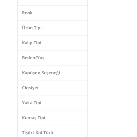
Lotto
Renk
Gries
Deridün Yıldız Shoes
Ürün Tipi
westic
Kalıp Tipi
Çamaşır Kenti
MARSİLYAN
Beden/Yaş
TOMMYLIFE
Kapüşon Seçeneği
Koton
Asmedo
Cinsiyet
Meilifeng
Yaka Tipi
Kumaş Tipi
Tişört Kol Türü