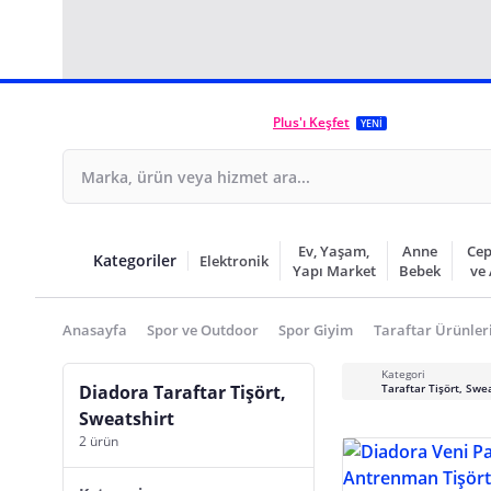
Plus'ı Keşfet
YENİ
Ev, Yaşam,
Anne
Cep
Kategoriler
Elektronik
Yapı Market
Bebek
ve
Anasayfa
Spor ve Outdoor
Spor Giyim
Taraftar Ürünler
Kategori
Diadora Taraftar Tişört,
Taraftar Tişört, Swe
Sweatshirt
2 ürün