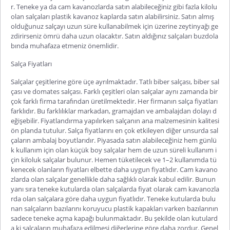
r. Teneke ya da cam kavanozlarda satın alabileceğiniz gibi fazla kilolu
olan salçaları plastik kavanoz kaplarda satın alabilirsiniz. Satın almış
olduğunuz salçayı uzun süre kullanabilmek için üzerine zeytinyağı ge
zdirirseniz ömrü daha uzun olacaktır. Satın aldığınız salçaları buzdola
bında muhafaza etmeniz önemlidir.
Salça Fiyatları
Salçalar çeşitlerine göre üçe ayrılmaktadır. Tatlı biber salçası, biber sal
çası ve domates salçası. Farklı çeşitleri olan salçalar aynı zamanda bir
çok farklı firma tarafından üretilmektedir. Her firmanın
salça fiyatları
farklıdır. Bu farklılıklar markadan, gramajdan ve ambalajdan dolayı d
eğişebilir. Fiyatlandırma yapılırken salçanın ana malzemesinin kalitesi
ön planda tutulur.
Salça fiyatları
nı en çok etkileyen diğer unsurda sal
çaların ambalaj boyutlarıdır. Piyasada satın alabileceğiniz hem günlü
k kullanım için olan küçük boy salçalar hem de uzun süreli kullanım i
çin kiloluk salçalar bulunur. Hemen tüketilecek ve 1–2 kullanımda tü
kenecek olanların fiyatları elbette daha uygun fiyatlıdır. Cam kavano
zlarda olan salçalar genellikle daha sağlıklı olarak kabul edilir. Bunun
yanı sıra teneke kutularda olan salçalarda fiyat olarak cam kavanozla
rda olan salçalara göre daha uygun fiyatlıdır. Teneke kutularda bulu
nan salçaların bazılarını koruyucu plastik kapakları varken bazılarının
sadece teneke açma kapağı bulunmaktadır. Bu şekilde olan kutulard
a ki salçaların muhafaza edilmesi diğerlerine göre daha zordur. Genel