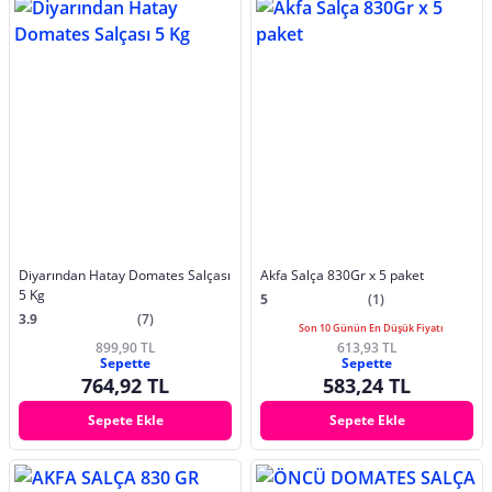
Diyarından Hatay Domates Salçası
Akfa Salça 830Gr x 5 paket
5 Kg
5
(1)
3.9
(7)
Son 10 Günün En Düşük Fiyatı
899,90 TL
613,93 TL
Sepette
Sepette
764,92 TL
583,24 TL
Sepete Ekle
Sepete Ekle