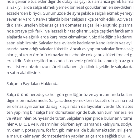
nda içerisine tuz eklendiğinde dolayı salçayı tuzlamanıza gerek kalma
z. Eski yıllarda salça ekmek yemek bir nesil çocuklarının en sevdikleri l
ezzetlerden biriydi. Günümüzde de aynı şekilde salçalı ekmek yemeyi
sevenler vardır. Kahvaltılarda biber salçası sıkça tercih edilir. Acı ve ta
tlı olarak üretilen biber salçaları domates salçası ile karıştırıldığı zama
nda ortaya çok farklı ve lezzetli bir tat çıkarır.
Salça çeşitleri
farklı amb
alajlarda ve ağırlıklarda karşımıza çıkmaktadır. Siz dilediğiniz kadarını
satın alabilirsiniz. Salçalar bazı evlerde kadınların kendilerinin yaz ayl
arında hazırladığı salçalar tüketilir. Ancak ev yapımı salçalar firma salç
aları gibi uzun ömürlü olmazlar bu sebeple çok çabuk tüketilmeleri g
ereklidir.
Salça çeşitleri
arasında isterseniz günlük kullanım için az gra
majlı isterseniz de uzun süreli kullanım için kiloluk şeklinde salçalarda
n satın alabilirsiniz.
Salçanın Faydaları Hakkında
Salça ürünü neredeyse her gün gördüğünüz ve aynı zamanda kullan
dığınız bir malzemedir. Salça sadece yemeklerin lezzetli olmasına ned
en olmaz aynı zamanda sağlık açısından da faydaları vardır. Domates
ten yapılmış bir salça ham domatesin içinde bulunan tüm mineralleri
ve vitaminleri bünyesinde tutar. Salçaların içeriğinde bulunan vitami
nler A, B, C, E ve K vitaminleri olurken aynı zamanda kalsiyum, sodyu
m, demir, potasyum, fosfor, gibi mineral de bulunmaktadır. Isıl işlem
e maruz kalmayan domateslerden yapılan salçalarda sağlıklı olur.
A