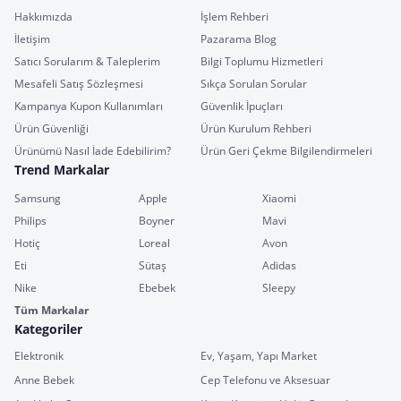
Hakkımızda
İşlem Rehberi
İletişim
Pazarama Blog
Satıcı Sorularım & Taleplerim
Bilgi Toplumu Hizmetleri
Mesafeli Satış Sözleşmesi
Sıkça Sorulan Sorular
Kampanya Kupon Kullanımları
Güvenlik İpuçları
Ürün Güvenliği
Ürün Kurulum Rehberi
Ürünümü Nasıl İade Edebilirim?
Ürün Geri Çekme Bilgilendirmeleri
Trend Markalar
Samsung
Apple
Xiaomi
Philips
Boyner
Mavi
Hotiç
Loreal
Avon
Eti
Sütaş
Adidas
Nike
Ebebek
Sleepy
Tüm Markalar
Kategoriler
Elektronik
Ev, Yaşam, Yapı Market
Anne Bebek
Cep Telefonu ve Aksesuar