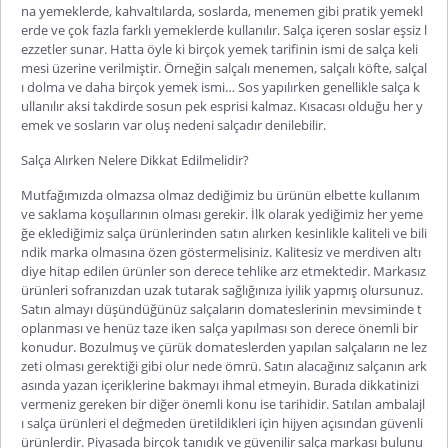
na yemeklerde, kahvaltılarda, soslarda, menemen gibi pratik yemekl
erde ve çok fazla farklı yemeklerde kullanılır. Salça içeren soslar eşsiz l
ezzetler sunar. Hatta öyle ki birçok yemek tarifinin ismi de salça keli
mesi üzerine verilmiştir. Örneğin salçalı menemen, salçalı köfte, salçal
ı dolma ve daha birçok yemek ismi… Sos yapılırken genellikle salça k
ullanılır aksi takdirde sosun pek esprisi kalmaz. Kısacası olduğu her y
emek ve sosların var oluş nedeni salçadır denilebilir.
Salça Alırken Nelere Dikkat Edilmelidir?
Mutfağımızda olmazsa olmaz dediğimiz bu ürünün elbette kullanım
ve saklama koşullarının olması gerekir. İlk olarak yediğimiz her yeme
ğe eklediğimiz salça ürünlerinden satın alırken kesinlikle kaliteli ve bili
ndik marka olmasına özen göstermelisiniz. Kalitesiz ve merdiven altı
diye hitap edilen ürünler son derece tehlike arz etmektedir. Markasız
ürünleri sofranızdan uzak tutarak sağlığınıza iyilik yapmış olursunuz.
Satın almayı düşündüğünüz salçaların domateslerinin mevsiminde t
oplanması ve henüz taze iken salça yapılması son derece önemli bir
konudur. Bozulmuş ve çürük domateslerden yapılan salçaların ne lez
zeti olması gerektiği gibi olur nede ömrü. Satın alacağınız salçanın ark
asında yazan içeriklerine bakmayı ihmal etmeyin. Burada dikkatinizi
vermeniz gereken bir diğer önemli konu ise tarihidir. Satılan ambalajl
ı salça ürünleri el değmeden üretildikleri için hijyen açısından güvenli
ürünlerdir. Piyasada birçok tanıdık ve güvenilir salça markası bulunu