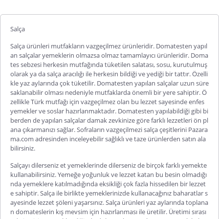
Salça
Salça ürünleri mutfakların vazgeçilmez ürünleridir. Domatesten yapıl
an salçalar yemeklerin olmazsa olmaz tamamlayıcı ürünleridir. Doma
tes sebzesi herkesin mutfağında tüketilen salatası, sosu, kurutulmuş
olarak ya da salça aracılığı ile herkesin bildiği ve yediği bir tattır. Özelli
kle yaz aylarında çok tüketilir. Domatesten yapılan salçalar uzun süre
saklanabilir olması nedeniyle mutfaklarda önemli bir yere sahiptir. Ö
zellikle Türk mutfağı için vazgeçilmez olan bu lezzet sayesinde enfes
yemekler ve soslar hazırlanmaktadır. Domatesten yapılabildiği gibi bi
berden de yapılan salçalar damak zevkinize göre farklı lezzetleri ön pl
ana çıkarmanızı sağlar. Sofraların vazgeçilmezi
salça çeşitleri
ni Pazara
ma.com adresinden inceleyebilir sağlıklı ve taze ürünlerden satın ala
bilirsiniz.
Salçayı dilerseniz et yemeklerinde dilerseniz de birçok farklı yemekte
kullanabilirsiniz. Yemeğe yoğunluk ve lezzet katan bu besin olmadığı
nda yemeklere katılmadığında eksikliği çok fazla hissedilen bir lezzet
e sahiptir. Salça ile birlikte yemeklerinizde kullanacağınız baharatlar s
ayesinde lezzet şöleni yaşarsınız. Salça ürünleri yaz aylarında toplana
n domateslerin kış mevsim için hazırlanması ile üretilir. Üretimi sırası