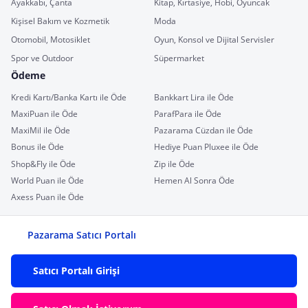
Ayakkabı, Çanta
Kitap, Kırtasiye, Hobi, Oyuncak
Kişisel Bakım ve Kozmetik
Moda
Otomobil, Motosiklet
Oyun, Konsol ve Dijital Servisler
Spor ve Outdoor
Süpermarket
Ödeme
Kredi Kartı/Banka Kartı ile Öde
Bankkart Lira ile Öde
MaxiPuan ile Öde
ParafPara ile Öde
MaxiMil ile Öde
Pazarama Cüzdan ile Öde
Bonus ile Öde
Hediye Puan Pluxee ile Öde
Shop&Fly ile Öde
Zip ile Öde
World Puan ile Öde
Hemen Al Sonra Öde
Axess Puan ile Öde
Pazarama Satıcı Portalı
Satıcı Portalı Girişi