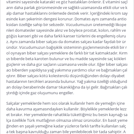
vitamini sayesinde katarakt ve göz hastalıkları önlenir. E vitamini saçl
arın daha parlak görünmesinde ve sağlıklı uzamasında etkili olur ve k
alp damar hastalıklarını önlemede destek verir. İçeriğindeki krom say
esinde kan şekerinin dengesi korunur. Domates aynı zamanda antio
ksidan özelliğe sahip bir sebzedir. Vücudumuzun üretemediği likope
nleri domatesler sayesinde alırız ve böylece prostat, kolon, rahîm ve
göğüs kanseri gibi ve daha farklı kanser türlerini de engellemiş oluru
z. Aynı zamanda biber salçası da domates salçası kadar faydalı bir ür
ündür. Vücudumuzun bağışıklık sisteminin güçlenmesinde etkili bir r
ol oynayan biber salçası yemeklere de farklı bir tat katmaktadır. Kırm
ızı biberde beta karoten bulunur ve bu madde sayesinde saç kökleri
güçlenir ve daha gür saçların uzamasına vesile olur. Eğer biber salçası
acı biberden yapıldıysa yağ yakımına yardımcı olur ve bağırsakları çal
ıştırır. Biber salçası kötü kolesterolü düşürdüğünden dolayı diyabet
hastalarının tercihleri arasında bulunur. Yağ yakma özelliği olduğund
an dolayı beraberinde damar tıkanıklığına da iyi gelir. Bağırsakları çalı
ştırdığı içinde gaz oluşumunu engeller.
Salçalar yemeklerde hem sos olarak kullanılır hem de yemeğin içine
daha kavurma aşamasındayken kullanılır. Böylelikle yemeklerde lezz
et bırakır. Her yemeklerde rahatlıkla tükettiğimiz bu besin kaynağı sa
lça özellikle Türk mutfağının olmazsa olmaz ürünüdür. En basit yeme
ğinden en şaşalı yemeğine kadar yüzlerce farklı tarifte kullanılan salç
a tek başına kavrulduğu zaman bile yenilebilecek bir tada sahiptir. A