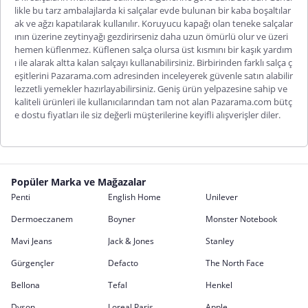
likle bu tarz ambalajlarda ki salçalar evde bulunan bir kaba boşaltılar
ak ve ağzı kapatılarak kullanılır. Koruyucu kapağı olan teneke salçalar
ının üzerine zeytinyağı gezdirirseniz daha uzun ömürlü olur ve üzeri
hemen küflenmez. Küflenen salça olursa üst kısmını bir kaşık yardım
ı ile alarak altta kalan salçayı kullanabilirsiniz. Birbirinden farklı salça ç
eşitlerini Pazarama.com adresinden inceleyerek güvenle satın alabilir
lezzetli yemekler hazırlayabilirsiniz. Geniş ürün yelpazesine sahip ve
kaliteli ürünleri ile kullanıcılarından tam not alan Pazarama.com bütç
e dostu fiyatları ile siz değerli müşterilerine keyifli alışverişler diler.
Popüler Marka ve Mağazalar
Penti
English Home
Unilever
Dermoeczanem
Boyner
Monster Notebook
Mavi Jeans
Jack & Jones
Stanley
Gürgençler
Defacto
The North Face
Bellona
Tefal
Henkel
Dyson
Loreal Paris
Apple