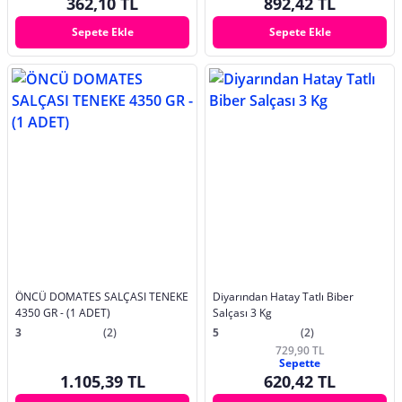
362,10 TL
892,42 TL
Sepete Ekle
Sepete Ekle
ÖNCÜ DOMATES SALÇASI TENEKE
Diyarından Hatay Tatlı Biber
4350 GR - (1 ADET)
Salçası 3 Kg
3
(2)
5
(2)
729,90 TL
Sepette
1.105,39 TL
620,42 TL