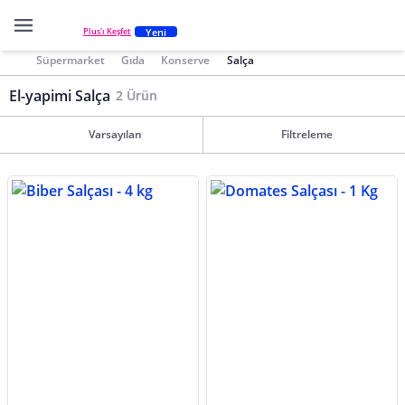
Yeni
Plus'ı Keşfet
Süpermarket
Gıda
Konserve
Salça
El-yapimi Salça
2 Ürün
Varsayılan
Filtreleme