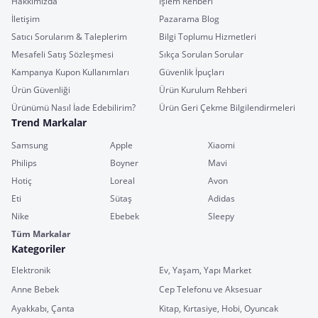
Hakkımızda
İşlem Rehberi
İletişim
Pazarama Blog
Satıcı Sorularım & Taleplerim
Bilgi Toplumu Hizmetleri
Mesafeli Satış Sözleşmesi
Sıkça Sorulan Sorular
Kampanya Kupon Kullanımları
Güvenlik İpuçları
Ürün Güvenliği
Ürün Kurulum Rehberi
Ürünümü Nasıl İade Edebilirim?
Ürün Geri Çekme Bilgilendirmeleri
Trend Markalar
Samsung
Apple
Xiaomi
Philips
Boyner
Mavi
Hotiç
Loreal
Avon
Eti
Sütaş
Adidas
Nike
Ebebek
Sleepy
Tüm Markalar
Kategoriler
Elektronik
Ev, Yaşam, Yapı Market
Anne Bebek
Cep Telefonu ve Aksesuar
Ayakkabı, Çanta
Kitap, Kırtasiye, Hobi, Oyuncak