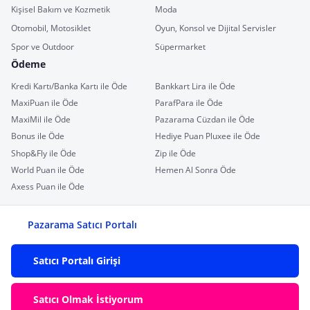
Kişisel Bakım ve Kozmetik
Moda
Otomobil, Motosiklet
Oyun, Konsol ve Dijital Servisler
Spor ve Outdoor
Süpermarket
Ödeme
Kredi Kartı/Banka Kartı ile Öde
Bankkart Lira ile Öde
MaxiPuan ile Öde
ParafPara ile Öde
MaxiMil ile Öde
Pazarama Cüzdan ile Öde
Bonus ile Öde
Hediye Puan Pluxee ile Öde
Shop&Fly ile Öde
Zip ile Öde
World Puan ile Öde
Hemen Al Sonra Öde
Axess Puan ile Öde
Pazarama Satıcı Portalı
Satıcı Portalı Girişi
Satıcı Olmak İstiyorum