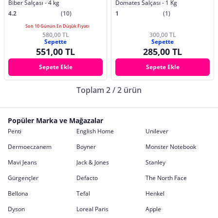
Biber Salçası - 4 kg
Domates Salçası - 1 Kg
4.2
(10)
1
(1)
Son 10 Günün En Düşük Fiyatı
580,00 TL
300,00 TL
Sepette
Sepette
551,00 TL
285,00 TL
Sepete Ekle
Sepete Ekle
Toplam 2 / 2 ürün
Popüler Marka ve Mağazalar
Penti
English Home
Unilever
Dermoeczanem
Boyner
Monster Notebook
Mavi Jeans
Jack & Jones
Stanley
Gürgençler
Defacto
The North Face
Bellona
Tefal
Henkel
Dyson
Loreal Paris
Apple