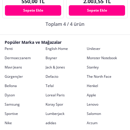
550,00 TL
2.003,55 TL
Sepete Ekle
Sepete Ekle
Toplam 4 / 4 ürün
Popüler Marka ve Mağazalar
Penti
English Home
Unilever
Dermoeczanem
Boyner
Monster Notebook
Mavi Jeans
Jack & Jones
Stanley
Gürgençler
Defacto
The North Face
Bellona
Tefal
Henkel
Dyson
Loreal Paris
Apple
Samsung
Koray Spor
Lenovo
Sportive
Lumberjack
Salomon
Nike
adidas
Arzum