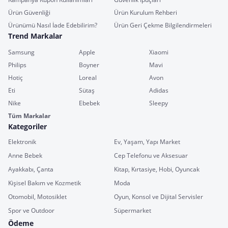
Ürün Güvenliği
Ürün Kurulum Rehberi
Ürünümü Nasıl İade Edebilirim?
Ürün Geri Çekme Bilgilendirmeleri
Trend Markalar
Samsung
Apple
Xiaomi
Philips
Boyner
Mavi
Hotiç
Loreal
Avon
Eti
Sütaş
Adidas
Nike
Ebebek
Sleepy
Tüm Markalar
Kategoriler
Elektronik
Ev, Yaşam, Yapı Market
Anne Bebek
Cep Telefonu ve Aksesuar
Ayakkabı, Çanta
Kitap, Kırtasiye, Hobi, Oyuncak
Kişisel Bakım ve Kozmetik
Moda
Otomobil, Motosiklet
Oyun, Konsol ve Dijital Servisler
Spor ve Outdoor
Süpermarket
Ödeme