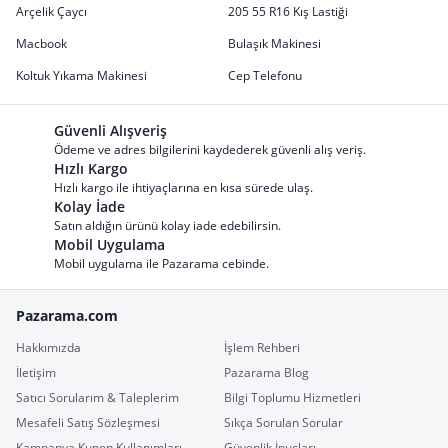
Arçelik Çaycı
205 55 R16 Kış Lastiği
Macbook
Bulaşık Makinesi
Koltuk Yıkama Makinesi
Cep Telefonu
Güvenli Alışveriş
Ödeme ve adres bilgilerini kaydederek güvenli alış veriş.
Hızlı Kargo
Hızlı kargo ile ihtiyaçlarına en kısa sürede ulaş.
Kolay İade
Satın aldığın ürünü kolay iade edebilirsin.
Mobil Uygulama
Mobil uygulama ile Pazarama cebinde.
Pazarama.com
Hakkımızda
İşlem Rehberi
İletişim
Pazarama Blog
Satıcı Sorularım & Taleplerim
Bilgi Toplumu Hizmetleri
Mesafeli Satış Sözleşmesi
Sıkça Sorulan Sorular
Kampanya Kupon Kullanımları
Güvenlik İpuçları