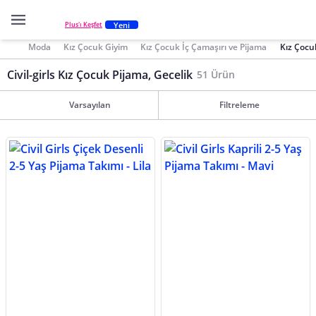
Yeni
Plus'ı Keşfet
Moda
Kız Çocuk Giyim
Kız Çocuk İç Çamaşırı ve Pijama
Kız Çocu
Civil-girls Kız Çocuk Pijama, Gecelik
51 Ürün
Varsayılan
Filtreleme