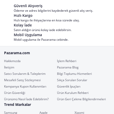
Güvenli Alışveriş
Ödeme ve adres bilgilerini kaydederek güvenli alış veriş.
Hızlı Kargo
Hızlı kargo ile ihtiyaçlarına en kısa sürede ulaş.
Kolay İade
Satın aldığın ürünü kolay iade edebilirsin.
Mobil Uygulama
Mobil uygulama ile Pazarama cebinde.
Pazarama.com
Hakkımızda
İşlem Rehberi
İletişim
Pazarama Blog
Satıcı Sorularım & Taleplerim
Bilgi Toplumu Hizmetleri
Mesafeli Satış Sözleşmesi
Sıkça Sorulan Sorular
Kampanya Kupon Kullanımları
Güvenlik İpuçları
Ürün Güvenliği
Ürün Kurulum Rehberi
Ürünümü Nasıl İade Edebilirim?
Ürün Geri Çekme Bilgilendirmeleri
Trend Markalar
Samsung
Apple
Xiaomi