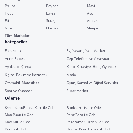
Philips
Boyner
Mavi
Hotiç
Loreal
Avon
Eti
Sütaş
Adidas
Nike
Ebebek
Sleepy
Tüm Markalar
Kategoriler
Elektronik
Ev, Yaşam, Yapı Market
Anne Bebek
Cep Telefonu ve Aksesuar
Ayakkabı, Çanta
Kitap, Kırtasiye, Hobi, Oyuncak
Kişisel Bakım ve Kozmetik
Moda
Otomobil, Motosiklet
Oyun, Konsol ve Dijital Servisler
Spor ve Outdoor
Süpermarket
Ödeme
Kredi Kartı/Banka Kartı ile Öde
Bankkart Lira ile Öde
MaxiPuan ile Öde
ParafPara ile Öde
MaxiMil ile Öde
Pazarama Cüzdan ile Öde
Bonus ile Öde
Hediye Puan Pluxee ile Öde