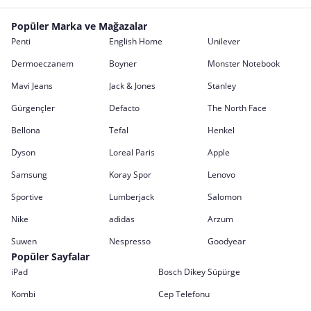
Popüler Marka ve Mağazalar
Penti
English Home
Unilever
Dermoeczanem
Boyner
Monster Notebook
Mavi Jeans
Jack & Jones
Stanley
Gürgençler
Defacto
The North Face
Bellona
Tefal
Henkel
Dyson
Loreal Paris
Apple
Samsung
Koray Spor
Lenovo
Sportive
Lumberjack
Salomon
Nike
adidas
Arzum
Suwen
Nespresso
Goodyear
Popüler Sayfalar
iPad
Bosch Dikey Süpürge
Kombi
Cep Telefonu