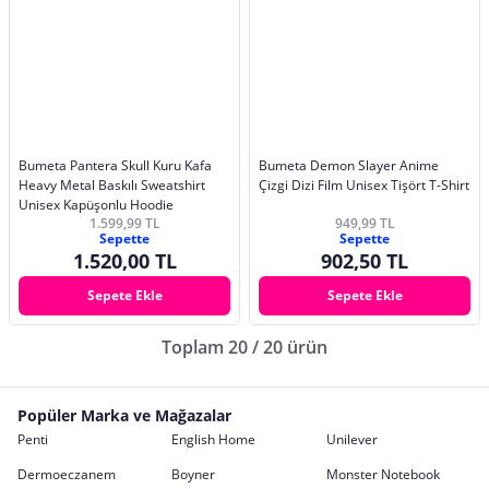
Bumeta Pantera Skull Kuru Kafa
Bumeta Demon Slayer Anime
Heavy Metal Baskılı Sweatshirt
Çizgi Dizi Film Unisex Tişört T-Shirt
Unisex Kapüşonlu Hoodie
1.599,99 TL
949,99 TL
Sepette
Sepette
1.520,00 TL
902,50 TL
Sepete Ekle
Sepete Ekle
Toplam 20 / 20 ürün
Popüler Marka ve Mağazalar
Penti
English Home
Unilever
Dermoeczanem
Boyner
Monster Notebook