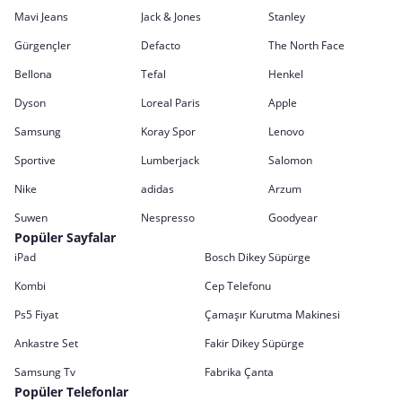
Mavi Jeans
Jack & Jones
Stanley
Gürgençler
Defacto
The North Face
Bellona
Tefal
Henkel
Dyson
Loreal Paris
Apple
Samsung
Koray Spor
Lenovo
Sportive
Lumberjack
Salomon
Nike
adidas
Arzum
Suwen
Nespresso
Goodyear
Popüler Sayfalar
iPad
Bosch Dikey Süpürge
Kombi
Cep Telefonu
Ps5 Fiyat
Çamaşır Kurutma Makinesi
Ankastre Set
Fakir Dikey Süpürge
Samsung Tv
Fabrika Çanta
Popüler Telefonlar