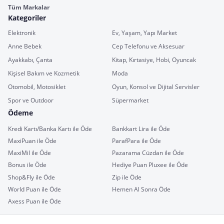
Tüm Markalar
Kategoriler
Elektronik
Ev, Yaşam, Yapı Market
Anne Bebek
Cep Telefonu ve Aksesuar
Ayakkabı, Çanta
Kitap, Kırtasiye, Hobi, Oyuncak
Kişisel Bakım ve Kozmetik
Moda
Otomobil, Motosiklet
Oyun, Konsol ve Dijital Servisler
Spor ve Outdoor
Süpermarket
Ödeme
Kredi Kartı/Banka Kartı ile Öde
Bankkart Lira ile Öde
MaxiPuan ile Öde
ParafPara ile Öde
MaxiMil ile Öde
Pazarama Cüzdan ile Öde
Bonus ile Öde
Hediye Puan Pluxee ile Öde
Shop&Fly ile Öde
Zip ile Öde
World Puan ile Öde
Hemen Al Sonra Öde
Axess Puan ile Öde