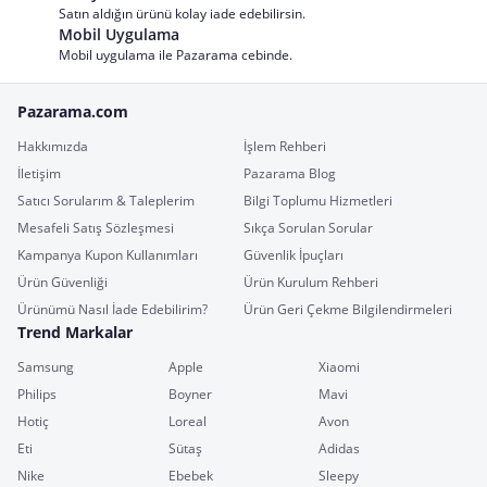
Satın aldığın ürünü kolay iade edebilirsin.
Mobil Uygulama
Mobil uygulama ile Pazarama cebinde.
Pazarama.com
Hakkımızda
İşlem Rehberi
İletişim
Pazarama Blog
Satıcı Sorularım & Taleplerim
Bilgi Toplumu Hizmetleri
Mesafeli Satış Sözleşmesi
Sıkça Sorulan Sorular
Kampanya Kupon Kullanımları
Güvenlik İpuçları
Ürün Güvenliği
Ürün Kurulum Rehberi
Ürünümü Nasıl İade Edebilirim?
Ürün Geri Çekme Bilgilendirmeleri
Trend Markalar
Samsung
Apple
Xiaomi
Philips
Boyner
Mavi
Hotiç
Loreal
Avon
Eti
Sütaş
Adidas
Nike
Ebebek
Sleepy