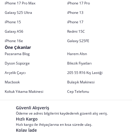
iPhone 17 Pro Max
iPhone 17 Pro
Galaxy S25 Ultra
iPhone 13
iPhone 15
iPhone 17
Galaxy A56
Redmi 15C
iPhone 16e
Galaxy S25FE
Öne Çıkanlar
Pazarama Blog
Harem Altın
Dyson Süpürge
Bilezik Fiyatları
Arçelik Çaycı
205 55 R16 Kış Lastiği
Macbook
Bulaşık Makinesi
Koltuk Yıkama Makinesi
Cep Telefonu
Güvenli Alışveriş
Ödeme ve adres bilgilerini kaydederek güvenli alış veriş.
Hızlı Kargo
Hızlı kargo ile ihtiyaçlarına en kısa sürede ulaş.
Kolay İade