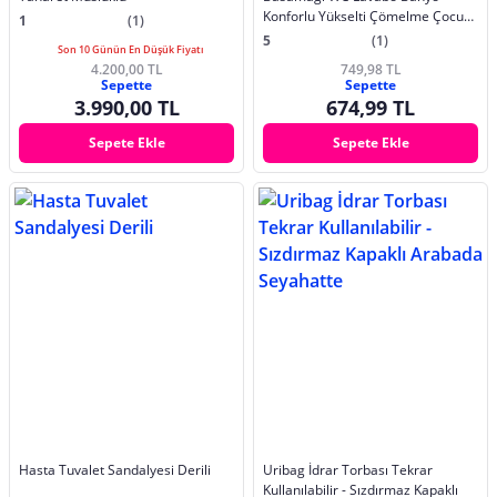
Konforlu Yükselti Çömelme Çocuk
1
(1)
Yaşlı Tuvalet Altlık Beyaz
5
(1)
Son 10 Günün En Düşük Fiyatı
4.200,00 TL
749,98 TL
Sepette
Sepette
3.990,00 TL
674,99 TL
Sepete Ekle
Sepete Ekle
Hasta Tuvalet Sandalyesi Derili
Uribag İdrar Torbası Tekrar
Kullanılabilir - Sızdırmaz Kapaklı