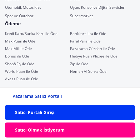
Otomobil, Motosiklet
Oyun, Konsol ve Dijital Servisler
Spor ve Outdoor
Süpermarket
Ödeme
Kredi Kartı/Banka Kartı ile Öde
Bankkart Lira ile Öde
MaxiPuan ile Öde
ParafPara ile Öde
MaxiMil ile Öde
Pazarama Cüzdan ile Öde
Bonus ile Öde
Hediye Puan Pluxee ile Öde
Shop&Fly ile Öde
Zip ile Öde
World Puan ile Öde
Hemen Al Sonra Öde
Axess Puan ile Öde
Pazarama Satıcı Portalı
Satıcı Portalı Girişi
Satıcı Olmak İstiyorum