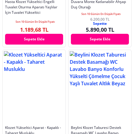
Hasta Klozet Yükseltici Engelli
Duvara Monte Katlanabilir Ahşap
Tuvalet Oturma Aparatı Yaşlılar
Duş Oturağı
İçin Tuvalet Yükseltici
Son 10 Günün En Düşük Fiyatı
6.200,00 TL
Son 10 Günün En Düşük Fiyatı
Sepette
1.189,68 TL
5.890,00 TL
Sepete Ekle
Sepete Ekle
Klozet Yükseltici Aparat - Kapaklı -
Beylini Klozet Taburesi Destek
Taharet Musluklu
Basamağı WC Lavabo Banyo