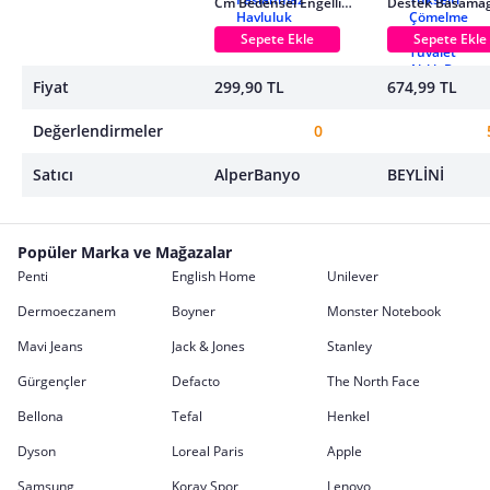
Cm Bedensel Engelli
Destek Basama
Tutunma Barı, Paslanmaz
Lavabo Banyo K
Havluluk
Yükselti Çömel
Sepete Ekle
Sepete Ekle
Yaşlı Tuvalet Alt
Fiyat
299,90 TL
674,99 TL
Değerlendirmeler
0
Satıcı
AlperBanyo
BEYLİNİ
Popüler Marka ve Mağazalar
Penti
English Home
Unilever
Dermoeczanem
Boyner
Monster Notebook
Mavi Jeans
Jack & Jones
Stanley
Gürgençler
Defacto
The North Face
Bellona
Tefal
Henkel
Dyson
Loreal Paris
Apple
Samsung
Koray Spor
Lenovo