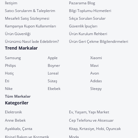
İletişim
Pazarama Blog
Satıcı Sorularım & Taleplerim
Bilgi Toplumu Hizmetleri
Mesafeli Satış Sözleşmesi
Sıkça Sorulan Sorular
Kampanya Kupon Kullanımları
Güvenlik İpuçları
Ürün Güvenliği
Ürün Kurulum Rehberi
Ürünümü Nasıl İade Edebilirim?
Ürün Geri Çekme Bilgilendirmeleri
Trend Markalar
Samsung
Apple
Xiaomi
Philips
Boyner
Mavi
Hotiç
Loreal
Avon
Eti
Sütaş
Adidas
Nike
Ebebek
Sleepy
Tüm Markalar
Kategoriler
Elektronik
Ev, Yaşam, Yapı Market
Anne Bebek
Cep Telefonu ve Aksesuar
Ayakkabı, Çanta
Kitap, Kırtasiye, Hobi, Oyuncak
Kişisel Bakım ve Kozmetik
Moda