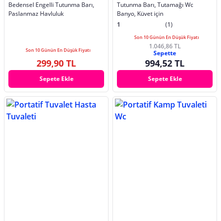
Bedensel Engelli Tutunma Barı,
Tutunma Barı, Tutamağı Wc
Paslanmaz Havluluk
Banyo, Küvet için
1
(1)
Son 10 Günün En Düşük Fiyatı
1.046,86 TL
Son 10 Günün En Düşük Fiyatı
Sepette
299,90 TL
994,52 TL
Sepete Ekle
Sepete Ekle