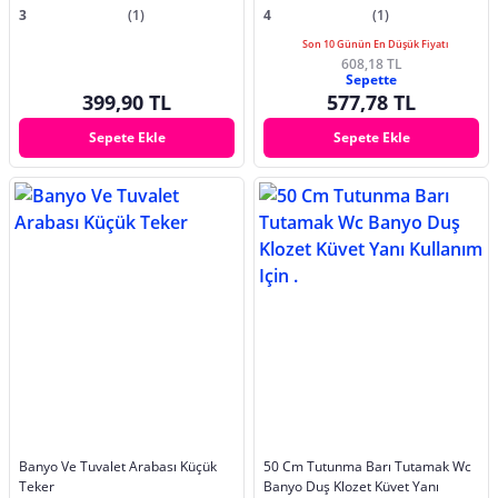
3
(1)
4
(1)
Son 10 Günün En Düşük Fiyatı
608,18 TL
Sepette
399,90 TL
577,78 TL
Sepete Ekle
Sepete Ekle
Banyo Ve Tuvalet Arabası Küçük
50 Cm Tutunma Barı Tutamak Wc
Teker
Banyo Duş Klozet Küvet Yanı