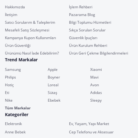
Hakkımızda
İşlem Rehberi
İletişim
Pazarama Blog
Satıcı Sorularım & Taleplerim
Bilgi Toplumu Hizmetleri
Mesafeli Satış Sözleşmesi
Sıkça Sorulan Sorular
Kampanya Kupon Kullanımları
Güvenlik İpuçları
Ürün Güvenliği
Ürün Kurulum Rehberi
Ürünümü Nasıl İade Edebilirim?
Ürün Geri Çekme Bilgilendirmeleri
Trend Markalar
Samsung
Apple
Xiaomi
Philips
Boyner
Mavi
Hotiç
Loreal
Avon
Eti
Sütaş
Adidas
Nike
Ebebek
Sleepy
Tüm Markalar
Kategoriler
Elektronik
Ev, Yaşam, Yapı Market
Anne Bebek
Cep Telefonu ve Aksesuar