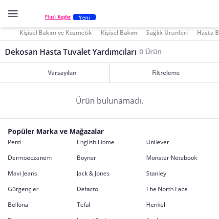
Yeni
Plus'ı Keşfet
Kişisel Bakım ve Kozmetik
Kişisel Bakım
Sağlık Ürünleri
Hasta B
Dekosan Hasta Tuvalet Yardımcıları
0 Ürün
Varsayılan
Filtreleme
Ürün bulunamadı.
Popüler Marka ve Mağazalar
Penti
English Home
Unilever
Dermoeczanem
Boyner
Monster Notebook
Mavi Jeans
Jack & Jones
Stanley
Gürgençler
Defacto
The North Face
Bellona
Tefal
Henkel