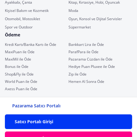
Ayakkabı, Çanta
Kitap, Kırtasiye, Hobi, Oyuncak
Kişisel Bakım ve Kozmetik
Moda
Otomobil, Motosiklet
Oyun, Konsol ve Dijital Servisler
Spor ve Outdoor
Süpermarket
Ödeme
Kredi Kartı/Banka Kartı ile Öde
Bankkart Lira ile Öde
MaxiPuan ile Öde
ParafPara ile Öde
MaxiMil ile Öde
Pazarama Cüzdan ile Öde
Bonus ile Öde
Hediye Puan Pluxee ile Öde
Shop&Fly ile Öde
Zip ile Öde
World Puan ile Öde
Hemen Al Sonra Öde
Axess Puan ile Öde
Pazarama Satıcı Portalı
Satıcı Portalı Girişi