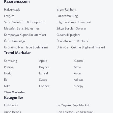
Pazarama.com
Hakkımızda
İşlem Rehberi
İletişim
Pazarama Blog
Satıcı Sorularım & Taleplerim
Bilgi Toplumu Hizmetleri
Mesafeli Satış Sözleşmesi
Sıkça Sorulan Sorular
Kampanya Kupon Kullanımları
Güvenlik İpuçları
Ürün Güvenliği
Ürün Kurulum Rehberi
Ürünümü Nasıl İade Edebilirim?
Ürün Geri Çekme Bilgilendirmeleri
Trend Markalar
Samsung
Apple
Xiaomi
Philips
Boyner
Mavi
Hotiç
Loreal
Avon
Eti
Sütaş
Adidas
Nike
Ebebek
Sleepy
Tüm Markalar
Kategoriler
Elektronik
Ev, Yaşam, Yapı Market
Anne Bebek
Cep Telefonu ve Aksesuar