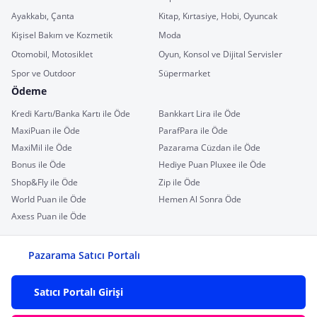
Ayakkabı, Çanta
Kitap, Kırtasiye, Hobi, Oyuncak
Kişisel Bakım ve Kozmetik
Moda
Otomobil, Motosiklet
Oyun, Konsol ve Dijital Servisler
Spor ve Outdoor
Süpermarket
Ödeme
Kredi Kartı/Banka Kartı ile Öde
Bankkart Lira ile Öde
MaxiPuan ile Öde
ParafPara ile Öde
MaxiMil ile Öde
Pazarama Cüzdan ile Öde
Bonus ile Öde
Hediye Puan Pluxee ile Öde
Shop&Fly ile Öde
Zip ile Öde
World Puan ile Öde
Hemen Al Sonra Öde
Axess Puan ile Öde
Pazarama Satıcı Portalı
Satıcı Portalı Girişi