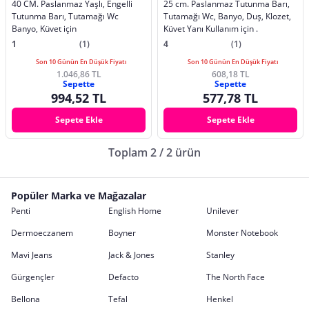
40 CM. Paslanmaz Yaşlı, Engelli
25 cm. Paslanmaz Tutunma Barı,
Tutunma Barı, Tutamağı Wc
Tutamağı Wc, Banyo, Duş, Klozet,
Banyo, Küvet için
Küvet Yanı Kullanım için .
1
(1)
4
(1)
Son 10 Günün En Düşük Fiyatı
Son 10 Günün En Düşük Fiyatı
1.046,86 TL
608,18 TL
Sepette
Sepette
994,52 TL
577,78 TL
Sepete Ekle
Sepete Ekle
Toplam 2 / 2 ürün
Popüler Marka ve Mağazalar
Penti
English Home
Unilever
Dermoeczanem
Boyner
Monster Notebook
Mavi Jeans
Jack & Jones
Stanley
Gürgençler
Defacto
The North Face
Bellona
Tefal
Henkel