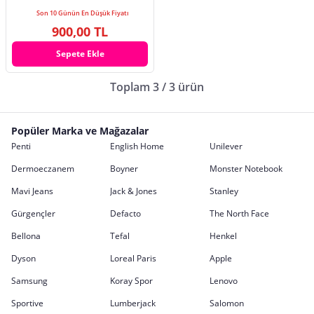
Son 10 Günün En Düşük Fiyatı
900,00 TL
Sepete Ekle
Toplam 3 / 3 ürün
Popüler Marka ve Mağazalar
Penti
English Home
Unilever
Dermoeczanem
Boyner
Monster Notebook
Mavi Jeans
Jack & Jones
Stanley
Gürgençler
Defacto
The North Face
Bellona
Tefal
Henkel
Dyson
Loreal Paris
Apple
Samsung
Koray Spor
Lenovo
Sportive
Lumberjack
Salomon