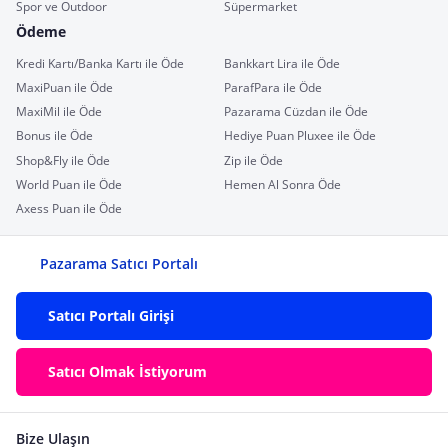
Spor ve Outdoor
Süpermarket
Ödeme
Kredi Kartı/Banka Kartı ile Öde
Bankkart Lira ile Öde
MaxiPuan ile Öde
ParafPara ile Öde
MaxiMil ile Öde
Pazarama Cüzdan ile Öde
Bonus ile Öde
Hediye Puan Pluxee ile Öde
Shop&Fly ile Öde
Zip ile Öde
World Puan ile Öde
Hemen Al Sonra Öde
Axess Puan ile Öde
Pazarama Satıcı Portalı
Satıcı Portalı Girişi
Satıcı Olmak İstiyorum
Bize Ulaşın