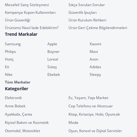
Mesafeli Satış Sözleşmesi
Sıkça Sorulan Sorular
Kampanya Kupon Kullanımları
Güvenlik İpuçları
Ürün Güvenliği
Ürün Kurulum Rehberi
Ürünümü Nasıl İade Edebilirim?
Ürün Geri Çekme Bilgilendirmeleri
Trend Markalar
Samsung
Apple
Xiaomi
Philips
Boyner
Mavi
Hotiç
Loreal
Avon
Eti
Sütaş
Adidas
Nike
Ebebek
Sleepy
Tüm Markalar
Kategoriler
Elektronik
Ev, Yaşam, Yapı Market
Anne Bebek
Cep Telefonu ve Aksesuar
Ayakkabı, Çanta
Kitap, Kırtasiye, Hobi, Oyuncak
Kişisel Bakım ve Kozmetik
Moda
Otomobil, Motosiklet
Oyun, Konsol ve Dijital Servisler